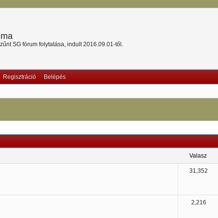
ruma
nt SG fórum folytatása, indult 2016.09.01-től.
Regisztráció
Belépés
valasz
31,352
2,216