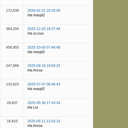
172,639
2026-02-21 20:25:49
irta margit2
384,204
2025-12-25 18:37:49
irta sz.icus
456,955
2025-10-05 07:46:48
irta margit2
247,069
2025-08-16 18:00:23
irta Ancsa
133,923
2025-07-07 06:46:43
irta margit2
26,837
2025-05-30 17:43:34
irta Lia
16,810
2025-05-11 12:02:14
irta Ancsa