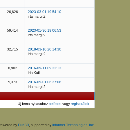
26,626
2023-03-01 19:54:10
irta margit2
59,414
2023-01-30 19:06:53
irta margit2
32,715
2018-03-10 20:14:30
irta margit2
8,902
2016-09-11 09:32:13
irta Kati
5,373
2016-09-01 06:37:08
irta margit2
Uj tema nyitasahoz
belépek
vagy
regisztrálok
Powered by
PunBB
, supported by
Informer Technologies, Inc
.