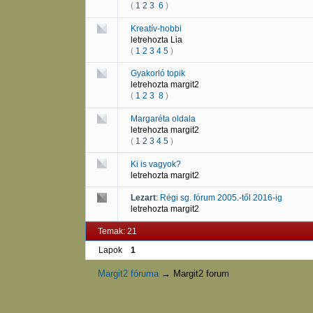
(
1
2
3
6
)
Kreatív-hobbi
letrehozta
Lia
(
1
2
3
4
5
)
Gyakorló topik
letrehozta
margit2
(
1
2
3
8
)
Margaréta oldala
letrehozta
margit2
(
1
2
3
4
5
)
Ki is vagyok?
letrehozta
margit2
Lezart
:
Régi sg. fórum 2005.-től 2016-ig
letrehozta
margit2
Temak: 21
Lapok
1
Margit2 fóruma
→
Margit2 forum