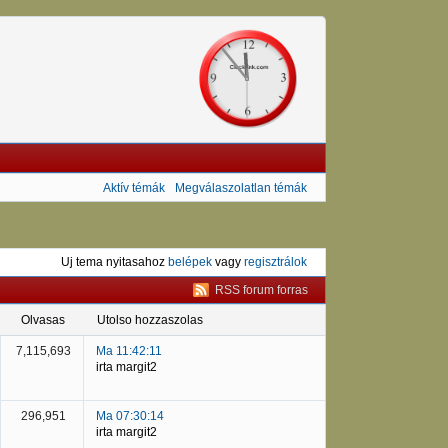
Aktív témák
Megválaszolatlan témák
Uj tema nyitasahoz
belépek
vagy
regisztrálok
RSS forum forras
olvasas
utolso hozzaszolas
7,115,693
Ma 11:42:11
irta margit2
296,951
Ma 07:30:14
irta margit2