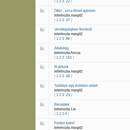
(
1
2
3
22
)
Ötlet... ezt a filmet ajánlom
letrehozta
margit2
(
1
2
3
37
)
Vendégségben Ilonánál
letrehozta
margit2
(
1
2
3
88
)
Állatvilág
letrehozta
Ancsa
(
1
2
3
161
)
Itt jártunk
letrehozta
margit2
(
1
2
3
48
)
Találtam egy érdekes oldalt
letrehozta
margit2
(
1
2
3
23
)
Receptek
letrehozta
Lia
(
1
2
3
4
)
Fontos tudni!
letrehozta
margit2