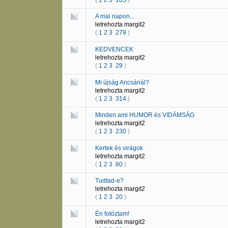
A mai napon...
letrehozta
margit2
(
1
2
3
279
)
KEDVENCEK
letrehozta
margit2
(
1
2
3
29
)
Mi újság Ancsánál?
letrehozta
margit2
(
1
2
3
314
)
Minden ami HUMOR és VIDÁMSÁG
letrehozta
margit2
(
1
2
3
230
)
Kertek és virágok
letrehozta
margit2
(
1
2
3
80
)
Tudtad-e?
letrehozta
margit2
(
1
2
3
20
)
Én fotóztam!
letrehozta
margit2