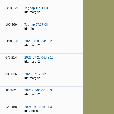
1,453,879
Tegnap 16:01:03
irta margit2
107,469
Tegnap 07:17:08
irta Lia
1,198,988
2026-08-03 14:18:29
irta margit2
676,214
2026-07-25 06:48:12
irta margit2
335,036
2026-07-12 18:19:13
irta margit2
80,942
2026-07-06 06:50:33
irta margit2
121,468
2026-06-10 15:17:33
irta Ancsa