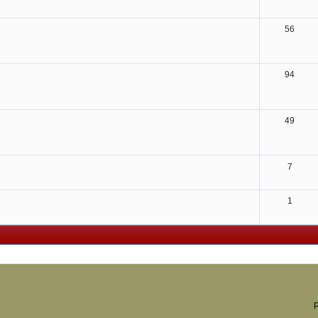
56
94
49
7
1