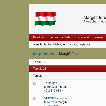
Margit2 fó
A korábban megszű
Kezdőlap
Felhasználólista
Szabályzat
Keresés
Nem léptél be.
Kérlek, lépj be vagy regisztrálj.
→
Margit2 forum
Margit2 fóruma
Lapok
1
Temak: 21
Temak
Társalgás
letrehozta
margit2
(
1
2
3
2,613
)
VERSEK és próza...
letrehozta
margit2
(
1
2
3
185
)