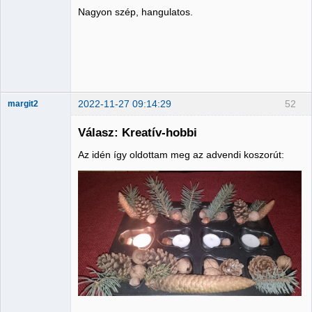
Nagyon szép, hangulatos.
Member
Nincs itt
2022-11-27 09:14:29
52
margit2
Válasz: Kreatív-hobbi
Az idén így oldottam meg az advendi koszorút:
Administrator
Nincs itt