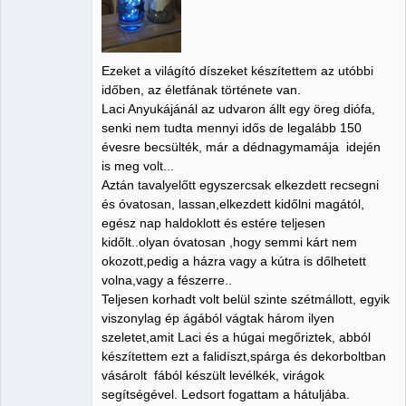
Ezeket a világító díszeket készítettem az utóbbi
időben, az életfának története van.
Laci Anyukájánál az udvaron állt egy öreg diófa,
senki nem tudta mennyi idős de legalább 150
évesre becsülték, már a dédnagymamája idején
is meg volt...
Aztán tavalyelőtt egyszercsak elkezdett recsegni
és óvatosan, lassan,elkezdett kidőlni magától,
egész nap haldoklott és estére teljesen
kidőlt..olyan óvatosan ,hogy semmi kárt nem
okozott,pedig a házra vagy a kútra is dőlhetett
volna,vagy a fészerre..
Teljesen korhadt volt belül szinte szétmállott, egyik
viszonylag ép ágából vágtak három ilyen
szeletet,amit Laci és a húgai megőriztek, abból
készítettem ezt a falidíszt,spárga és dekorboltban
vásárolt fából készült levélkék, virágok
segítségével. Ledsort fogattam a hátuljába.