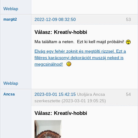
Weblap
2022-12-09 08:32:50
53
margit2
Válasz: Kreatív-hobbi
Ma találtam a neten. Ezt ki kell majd próbálni!
Administrator
Elvág egy fehér zoknit és megtölti rizzsel. Ezt a
Nincs itt
filléres karácsonyi dekorációt muszáj neked is
megcsinálnod!
Weblap
2023-03-01 15:42:15
Utoljára Ancsa
54
Ancsa
szerkesztette (2023-03-01 19:05:25)
Válasz: Kreatív-hobbi
Member
Nincs itt