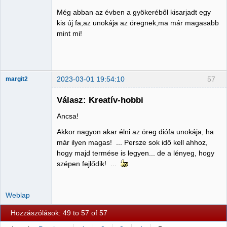
Még abban az évben a gyökeréből kisarjadt egy
Member
kis új fa,az unokája az öregnek,ma már magasabb
mint mi!
Nincs itt
2023-03-01 19:54:10
57
margit2
Válasz: Kreatív-hobbi
Ancsa!
Administrator
Akkor nagyon akar élni az öreg diófa unokája, ha
Nincs itt
már ilyen magas! ... Persze sok idő kell ahhoz,
hogy majd termése is legyen... de a lényeg, hogy
szépen fejlődik! ...
Weblap
Hozzászólások: 49 to 57 of 57