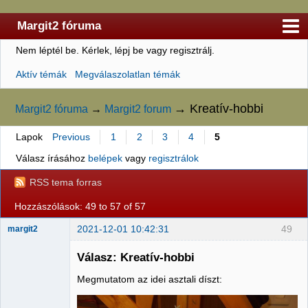
Margit2 fóruma
Nem léptél be.
Kérlek, lépj be vagy regisztrálj.
Kezdőlap
Aktív témák
Megválaszolatlan témák
Felhasználólista
Szabályzat
→
Kreatív-hobbi
Margit2 fóruma
→
Margit2 forum
Keresés
Lapok
Previous
1
2
3
4
5
Regisztráció
Válasz írásához
belépek
vagy
regisztrálok
Belépés
RSS tema forras
Hozzászólások: 49 to 57 of 57
2021-12-01 10:42:31
49
margit2
Válasz: Kreatív-hobbi
Megmutatom az idei asztali díszt:
Administrator
Nincs itt