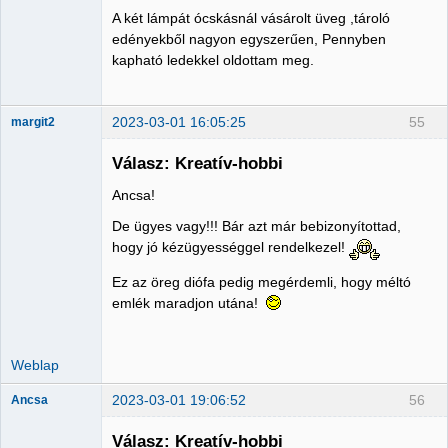
A két lámpát ócskásnál vásárolt üveg ,tároló
edényekből nagyon egyszerűen, Pennyben
kapható ledekkel oldottam meg.
2023-03-01 16:05:25
55
margit2
Válasz: Kreatív-hobbi
Ancsa!
Administrator
De ügyes vagy!!! Bár azt már bebizonyítottad,
Nincs itt
hogy jó kézügyességgel rendelkezel!
Ez az öreg diófa pedig megérdemli, hogy méltó
emlék maradjon utána!
Weblap
2023-03-01 19:06:52
56
Ancsa
Válasz: Kreatív-hobbi