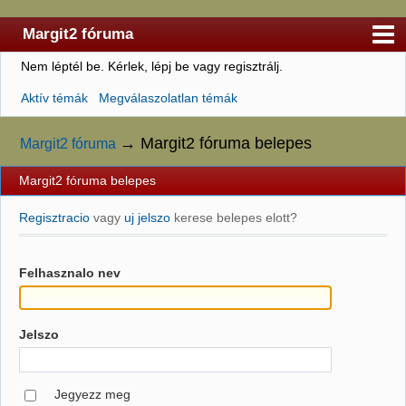
Margit2 fóruma
Nem léptél be.
Kérlek, lépj be vagy regisztrálj.
Kezdőlap
Aktív témák
Megválaszolatlan témák
Felhasználólista
Szabályzat
→
Margit2 fóruma belepes
Margit2 fóruma
Keresés
Margit2 fóruma belepes
Regisztráció
Regisztracio
vagy
uj jelszo
kerese belepes elott?
Belépés
Felhasznalo nev
Jelszo
Jegyezz meg