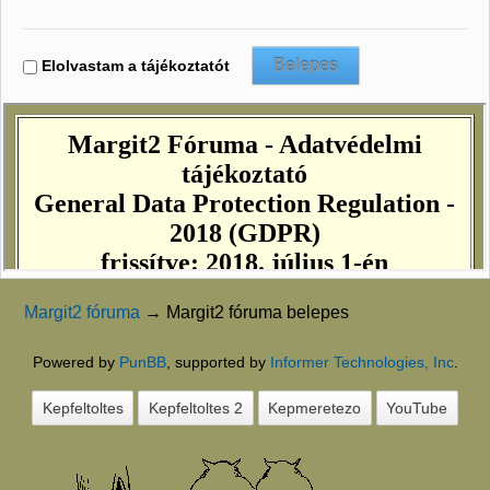
Elolvastam a tájékoztatót
Margit2 fóruma
→
Margit2 fóruma belepes
Powered by
PunBB
, supported by
Informer Technologies, Inc
.