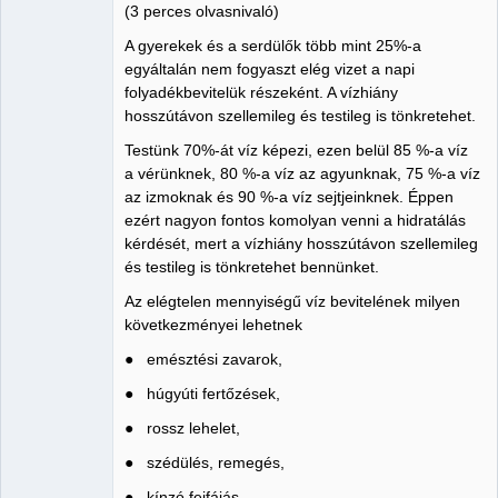
(3 perces olvasnivaló)
A gyerekek és a serdülők több mint 25%-a
egyáltalán nem fogyaszt elég vizet a napi
folyadékbevitelük részeként. A vízhiány
hosszútávon szellemileg és testileg is tönkretehet.
Testünk 70%-át víz képezi, ezen belül 85 %-a víz
a vérünknek, 80 %-a víz az agyunknak, 75 %-a víz
az izmoknak és 90 %-a víz sejtjeinknek. Éppen
ezért nagyon fontos komolyan venni a hidratálás
kérdését, mert a vízhiány hosszútávon szellemileg
és testileg is tönkretehet bennünket.
Az elégtelen mennyiségű víz bevitelének milyen
következményei lehetnek
● emésztési zavarok,
● húgyúti fertőzések,
● rossz lehelet,
● szédülés, remegés,
● kínzó fejfájás,