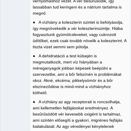
vérnyomáshoz vezet. A vér besűrűsödik, így
lassabban tud keringeni és a nátrium tartalma is
megnő.
● A vízhiány a koleszterin szintet is befolyásolja,
így megnövekedik a vér koleszterinszintje. Hiába
fogyasztunk gyümölcsleveket, vagy cukrozott
üdítőket, ezek csak tovább növelik a koleszterint. A
tiszta vizet semmi sem pótolja.
● A dehidratáció a test külsején is
megmutatkozik, mert víz hiányában a
méreganyagok jobban képesek beépülni a
szervezetbe, ami a bőr felszínén is problémákat
okoz. Akné, ekcéma, pikkelysömör és a bőr
elszíneződése is mind-mind a vízhiányhoz
köthető.
● A vízhiány az agy receptorait is roncsolhatja,
ami kellemetlen fejfájásokat eredményez. A
besűrűsödött vér kevesebb oxigént is tartalmaz,
ami szintén elősegíti a gyakori, migrénes fejfájás
kialakulását. Az agy véredényei kénytelenek