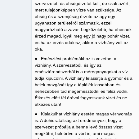
szervezetet, és éhségérzetet kelt, de csak azért,
mert tulajdonképpen vízre van szüksége. Az
éhség és a szomjúság érzete az agy egy
ugyanazon területéről származik, ezzel
magyarázható a zavar. Legközelebb, ha éhesnek
érzed magad, igyál meg egy jó nagy pohár vizet,
és ha az érzés odalesz, akkor a vízhiány volt az
oka.
● Emésztési problémákhoz is vezethet a
vízhiány. A szervezetből, és így az
emésztőrendszerből is a méreganyagokat a víz
tudja kipucolni. A vízhiány lelassítja a gyomor és a
belek mozgását így a táplálék lassabban és
nehezebben tud megemésztődni és felszívódni.
Étkezés előtt fél órával fogyasszunk vizet és ne
étkezés után!
● Kialakulhat vízhiány esetén magas vérnyomás
is. A dehidratáltság azt eredményezi, hogy a
szervezet próbálja a benne levő összes vizet
megkötni, beleértve a vért is, ami magas