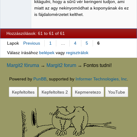
kitágulni, hogy a sűrű vér keringeni tudjon, ami
miatt az agy nekinyomódhat a koponyának és ez
is fájdalomérzetet kelthet.
Hozzászólások: 61 to 61 of 61
Lapok
Previous
1
…
4
5
6
Válasz írásához
belépek
vagy
regisztrálok
Margit2 fóruma
→
Margit2 forum
→
Fontos tudni!
Powered by
PunBB
, supported by
Informer Technologies, Inc
.