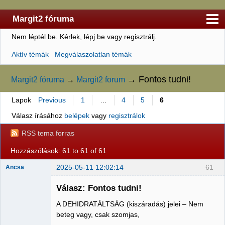
Margit2 fóruma
Nem léptél be.
Kérlek, lépj be vagy regisztrálj.
Kezdőlap
Aktív témák
Megválaszolatlan témák
Felhasználólista
Szabályzat
→
Fontos tudni!
Margit2 fóruma
→
Margit2 forum
Keresés
Lapok
Previous
1
…
4
5
6
Regisztráció
Válasz írásához
belépek
vagy
regisztrálok
Belépés
RSS tema forras
Hozzászólások: 61 to 61 of 61
2025-05-11 12:02:14
61
Ancsa
Válasz: Fontos tudni!
A DEHIDRATÁLTSÁG (kiszáradás) jelei – Nem
Member
beteg vagy, csak szomjas,
Nincs itt