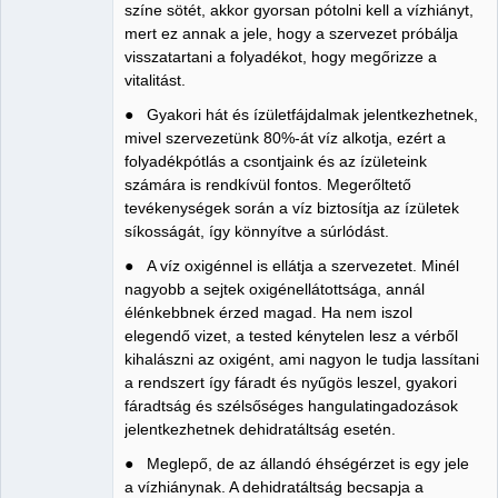
színe sötét, akkor gyorsan pótolni kell a vízhiányt,
mert ez annak a jele, hogy a szervezet próbálja
visszatartani a folyadékot, hogy megőrizze a
vitalitást.
● Gyakori hát és ízületfájdalmak jelentkezhetnek,
mivel szervezetünk 80%-át víz alkotja, ezért a
folyadékpótlás a csontjaink és az ízületeink
számára is rendkívül fontos. Megerőltető
tevékenységek során a víz biztosítja az ízületek
síkosságát, így könnyítve a súrlódást.
● A víz oxigénnel is ellátja a szervezetet. Minél
nagyobb a sejtek oxigénellátottsága, annál
élénkebbnek érzed magad. Ha nem iszol
elegendő vizet, a tested kénytelen lesz a vérből
kihalászni az oxigént, ami nagyon le tudja lassítani
a rendszert így fáradt és nyűgös leszel, gyakori
fáradtság és szélsőséges hangulatingadozások
jelentkezhetnek dehidratáltság esetén.
● Meglepő, de az állandó éhségérzet is egy jele
a vízhiánynak. A dehidratáltság becsapja a