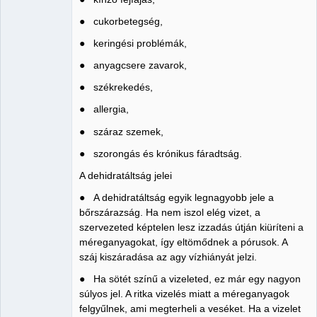
● cukorbetegség,
● keringési problémák,
● anyagcsere zavarok,
● székrekedés,
● allergia,
● száraz szemek,
● szorongás és krónikus fáradtság.
A dehidratáltság jelei
● A dehidratáltság egyik legnagyobb jele a
bőrszárazság. Ha nem iszol elég vizet, a
szervezeted képtelen lesz izzadás útján kiüríteni a
méreganyagokat, így eltömődnek a pórusok. A
száj kiszáradása az agy vízhiányát jelzi.
● Ha sötét színű a vizeleted, ez már egy nagyon
súlyos jel. A ritka vizelés miatt a méreganyagok
felgyűlnek, ami megterheli a veséket. Ha a vizelet