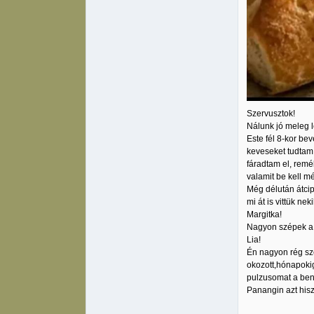
Szervusztok!
Nálunk jó meleg l
Este fél 8-kor be
keveseket tudtam 
fáradtam el, rem
valamit be kell m
Még délután átcip
mi át is vittük nek
Margitka!
Nagyon szépek a v
Lia!
Én nagyon rég sz
okozott,hónapokig
pulzusomat a ben
Panangin azt hisze