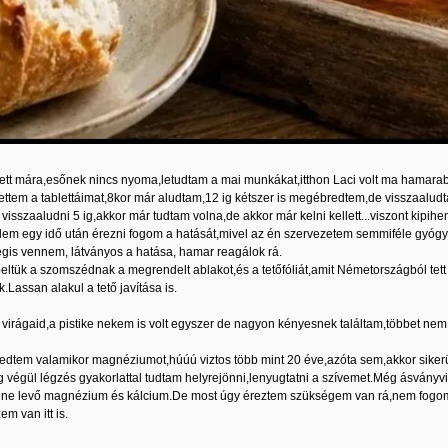
ett mára,esőnek nincs nyoma,letudtam a mai munkákat,itthon Laci volt ma hamarabb
vettem a tablettáimat,8kor már aludtam,12 ig kétszer is megébredtem,de visszaalu
visszaaludni 5 ig,akkor már tudtam volna,de akkor már kelni kellett...viszont ki
élem egy idő után érezni fogom a hatását,mivel az én szervezetem semmiféle gyógy
égis vennem, látványos a hatása, hamar reagálok rá.
eltük a szomszédnak a megrendelt ablakot,és a tetőfóliát,amit Németországból tett fe
ik.Lassan alakul a tető javítása is.
irágaid,a pistike nekem is volt egyszer de nagyon kényesnek találtam,többet nem
edtem valamikor magnéziumot,húúú viztos több mint 20 éve,azóta sem,akkor sikerü
 végül légzés gyakorlattal tudtam helyrejönni,lenyugtatni a szívemet.Még ásványviz
ne levő magnézium és kálcium.De most úgy éreztem szükségem van rá,nem fogom t
m van itt is.