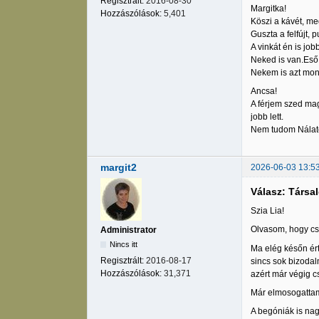
Regisztrált:
2016-08-30
Margitka!
Hozzászólások:
5,401
Köszi a kávét, meg
Guszta a felfújt, 
A vinkát én is jo
Neked is van.Eső 
Nekem is azt mond
Ancsa!
A férjem szed mag
jobb lett.
Nem tudom Nálato
margit2
2026-06-03 13:5
Válasz: Társa
Szia Lia!
Olvasom, hogy cse
Administrator
Nincs itt
Ma elég későn ért
Regisztrált:
2016-08-17
sincs sok bizodal
Hozzászólások:
31,371
azért már végig c
Már elmosogattam.
A begóniák is nag