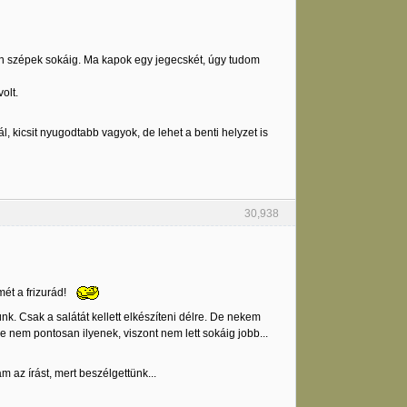
yon szépek sokáig. Ma kapok egy jegecskét, úgy tudom
olt.
 kicsit nyugodtabb vagyok, de lehet a benti helyzet is
30,938
mét a frizurád!
k. Csak a salátát kellett elkészíteni délre. De nekem
 nem pontosan ilyenek, viszont nem lett sokáig jobb...
 az írást, mert beszélgettünk...