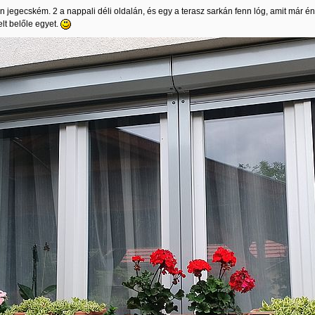
n jegecském. 2 a nappali déli oldalán, és egy a terasz sarkán fenn lóg, amit már én
elt belőle egyet.