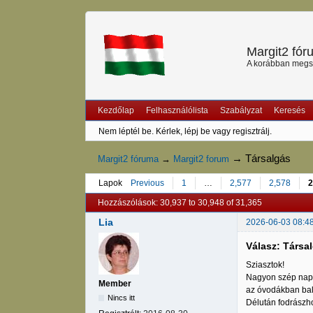
Margit2 fó
A korábban megszű
Kezdőlap
Felhasználólista
Szabályzat
Keresés
Nem léptél be.
Kérlek, lépj be vagy regisztrálj.
→
Társalgás
Margit2 fóruma
→
Margit2 forum
Lapok
Previous
1
…
2,577
2,578
2
Hozzászólások: 30,937 to 30,948 of 31,365
Lia
2026-06-03 08:4
Válasz: Társa
Sziasztok!
Nagyon szép napo
Member
az óvodákban bal
Nincs itt
Délután fodrászho