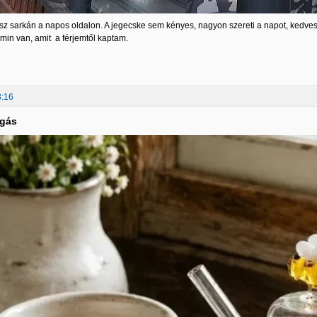
sz sarkán a napos oldalon. A jegecske sem kényes, nagyon szereti a napot, kedves k
zmin van, amit a férjemtől kaptam.
8:16
lgás