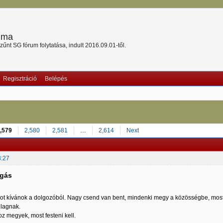
ruma
nt SG fórum folytatása, indult 2016.09.01-től.
Regisztráció
Belépés
,579
2,580
2,581
…
2,614
Next
8:27
lgás
t kívánok a dolgozóból. Nagy csend van bent, mindenki megy a közösségbe, most 
lagnak.
z megyek, most festeni kell.