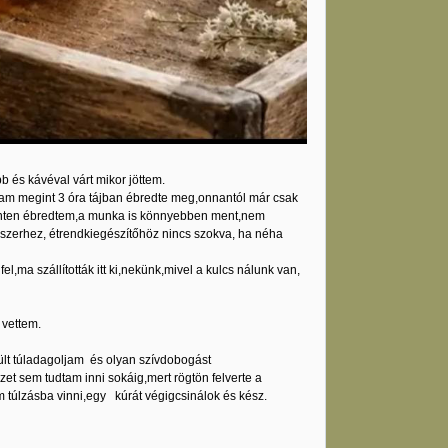
 és kávéval várt mikor jöttem.
dtam megint 3 óra tájban ébredte meg,onnantól már csak
pihenten ébredtem,a munka is könnyebben ment,nem
szerhez, étrendkiegészítőhöz nincs szokva, ha néha
l,ma szállították itt ki,nekünk,mivel a kulcs nálunk van,
 vettem.
lt túladagoljam és olyan szívdobogást
et sem tudtam inni sokáig,mert rögtön felverte a
úlzásba vinni,egy kúrát végigcsinálok és kész.