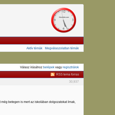
Aktív témák
Megválaszolatlan témák
Válasz írásához
belépek
vagy
regisztrálok
RSS tema forras
30,937
még betegen is mert az iskolában dolgozatokat írnak,