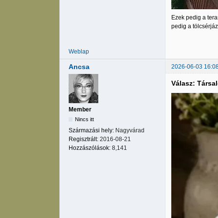
Ezek pedig a tera
pedig a tölcsérjá
Weblap
Ancsa
2026-06-03 16:0
Válasz: Társa
Member
Nincs itt
Származási hely:
Nagyvárad
Regisztrált:
2016-08-21
Hozzászólások:
8,141