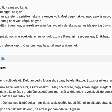
ittuk a másodikat is.
pudinggal az igazi.
bban szeretem, a pistike nekem is kényes volt. Most begóniák vannak, azok is nag
eddig nem volt, várjuk nagyon.
ták régen hogy a kezelések után fog javulni a derekam, sajnos ideig-óráig úgy is v
néziumot, már évek óta, én mikor dolgozom a Panangint szedem, úgy túnik használ,
k lehet e kapni. Kívánom hogy használjanak a vitaminok.
3:58
lgás
nd volt délelőtt. Délután pedig fodrászhoz vagy bejelentkezve. Biztos csini lesz is
ünk haza Velencéről, a kezelésekről... Még szerencse, hogy korán reggel megfőztün
mam a kezelések eredményességében, mert már a férjemnek is voltak ott, de persze
sinálom a maradék 3-at.
 De ma még itt ebédelt a nagy fiam, csak később tudott átjönni, miatta abbahagytam
yon szépek tudnak lenni, de arra is jobban oda kell figyelni.