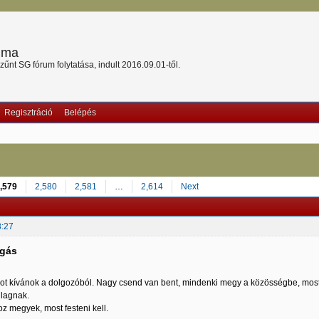
ruma
nt SG fórum folytatása, indult 2016.09.01-től.
Regisztráció
Belépés
,579
2,580
2,581
…
2,614
Next
8:27
lgás
t kívánok a dolgozóból. Nagy csend van bent, mindenki megy a közösségbe, most 
lagnak.
z megyek, most festeni kell.