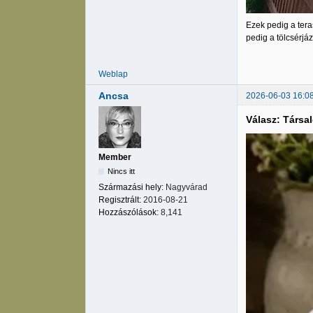
Ezek pedig a tera
pedig a tölcsérjá
Weblap
Ancsa
2026-06-03 16:0
Válasz: Társa
Member
Nincs itt
Származási hely:
Nagyvárad
Regisztrált:
2016-08-21
Hozzászólások:
8,141