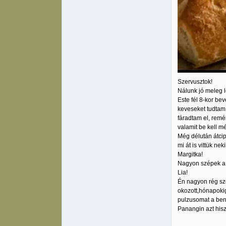
Szervusztok!
Nálunk jó meleg l
Este fél 8-kor be
keveseket tudtam 
fáradtam el, rem
valamit be kell m
Még délután átcip
mi át is vittük nek
Margitka!
Nagyon szépek a v
Lia!
Én nagyon rég sz
okozott,hónapokig
pulzusomat a ben
Panangin azt hisze