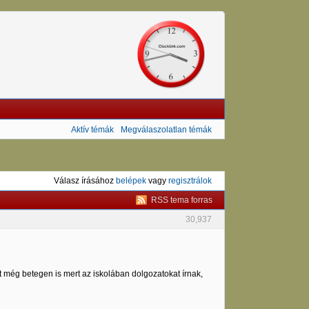
Aktív témák
Megválaszolatlan témák
Válasz írásához
belépek
vagy
regisztrálok
RSS tema forras
30,937
még betegen is mert az iskolában dolgozatokat írnak,