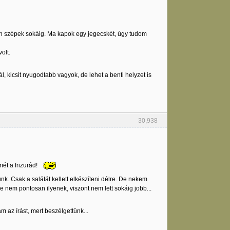
yon szépek sokáig. Ma kapok egy jegecskét, úgy tudom
olt.
 kicsit nyugodtabb vagyok, de lehet a benti helyzet is
30,938
mét a frizurád!
k. Csak a salátát kellett elkészíteni délre. De nekem
 nem pontosan ilyenek, viszont nem lett sokáig jobb...
 az írást, mert beszélgettünk...