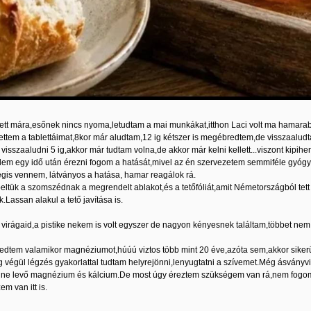
ett mára,esőnek nincs nyoma,letudtam a mai munkákat,itthon Laci volt ma hamarabb
vettem a tablettáimat,8kor már aludtam,12 ig kétszer is megébredtem,de visszaalu
visszaaludni 5 ig,akkor már tudtam volna,de akkor már kelni kellett...viszont ki
élem egy idő után érezni fogom a hatását,mivel az én szervezetem semmiféle gyógy
égis vennem, látványos a hatása, hamar reagálok rá.
eltük a szomszédnak a megrendelt ablakot,és a tetőfóliát,amit Németországból tett fe
ik.Lassan alakul a tető javítása is.
irágaid,a pistike nekem is volt egyszer de nagyon kényesnek találtam,többet nem
edtem valamikor magnéziumot,húúú viztos több mint 20 éve,azóta sem,akkor sikerü
 végül légzés gyakorlattal tudtam helyrejönni,lenyugtatni a szívemet.Még ásványviz
ne levő magnézium és kálcium.De most úgy éreztem szükségem van rá,nem fogom t
m van itt is.