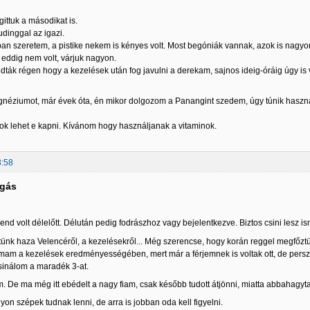
ittuk a másodikat is.
pudinggal az igazi.
bban szeretem, a pistike nekem is kényes volt. Most begóniák vannak, azok is nag
eddig nem volt, várjuk nagyon.
ták régen hogy a kezelések után fog javulni a derekam, sajnos ideig-óráig úgy is v
néziumot, már évek óta, én mikor dolgozom a Panangint szedem, úgy túnik használ,
k lehet e kapni. Kívánom hogy használjanak a vitaminok.
3:58
lgás
nd volt délelőtt. Délután pedig fodrászhoz vagy bejelentkezve. Biztos csini lesz is
ünk haza Velencéről, a kezelésekről... Még szerencse, hogy korán reggel megfőztün
mam a kezelések eredményességében, mert már a férjemnek is voltak ott, de persze
sinálom a maradék 3-at.
 De ma még itt ebédelt a nagy fiam, csak később tudott átjönni, miatta abbahagytam
yon szépek tudnak lenni, de arra is jobban oda kell figyelni.