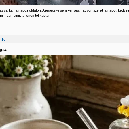
sz sarkán a napos oldalon. A jegecske sem kényes, nagyon szereti a napot, kedves k
zmin van, amit a férjemtől kaptam.
8:16
lgás