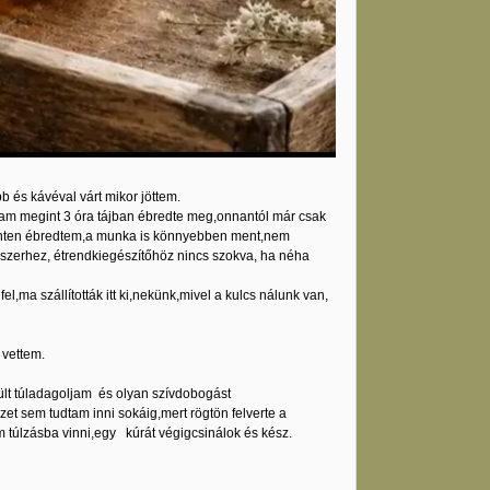
 és kávéval várt mikor jöttem.
dtam megint 3 óra tájban ébredte meg,onnantól már csak
pihenten ébredtem,a munka is könnyebben ment,nem
szerhez, étrendkiegészítőhöz nincs szokva, ha néha
l,ma szállították itt ki,nekünk,mivel a kulcs nálunk van,
 vettem.
lt túladagoljam és olyan szívdobogást
et sem tudtam inni sokáig,mert rögtön felverte a
úlzásba vinni,egy kúrát végigcsinálok és kész.