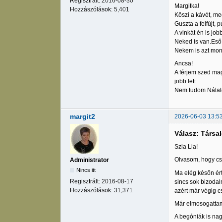
Regisztrált:
2016-08-30
Margitka!
Hozzászólások:
5,401
Köszi a kávét, meg
Guszta a felfújt, 
A vinkát én is jo
Neked is van.Eső 
Nekem is azt mond
Ancsa!
A férjem szed mag
jobb lett.
Nem tudom Nálato
margit2
2026-06-03 13:5
Válasz: Társa
Szia Lia!
Olvasom, hogy cse
Administrator
Nincs itt
Ma elég későn ért
Regisztrált:
2016-08-17
sincs sok bizodal
Hozzászólások:
31,371
azért már végig c
Már elmosogattam.
A begóniák is nag