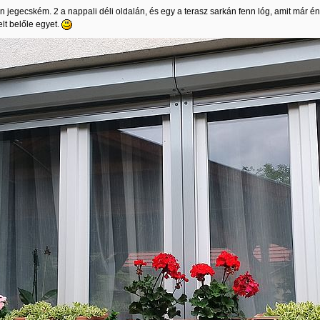
n jegecském. 2 a nappali déli oldalán, és egy a terasz sarkán fenn lóg, amit már én
elt belőle egyet.