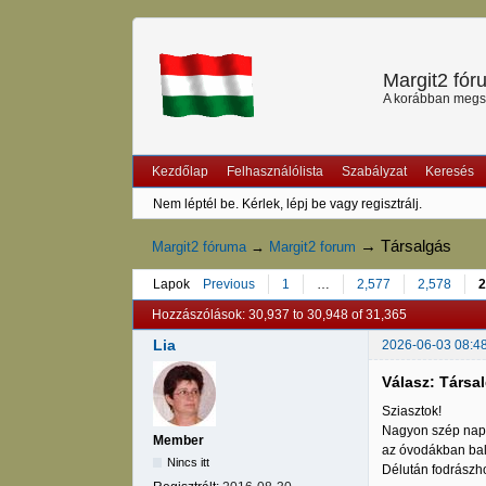
Margit2 fó
A korábban megszű
Kezdőlap
Felhasználólista
Szabályzat
Keresés
Nem léptél be.
Kérlek, lépj be vagy regisztrálj.
→
Társalgás
Margit2 fóruma
→
Margit2 forum
Lapok
Previous
1
…
2,577
2,578
2
Hozzászólások: 30,937 to 30,948 of 31,365
Lia
2026-06-03 08:4
Válasz: Társa
Sziasztok!
Nagyon szép napo
Member
az óvodákban bal
Nincs itt
Délután fodrászho