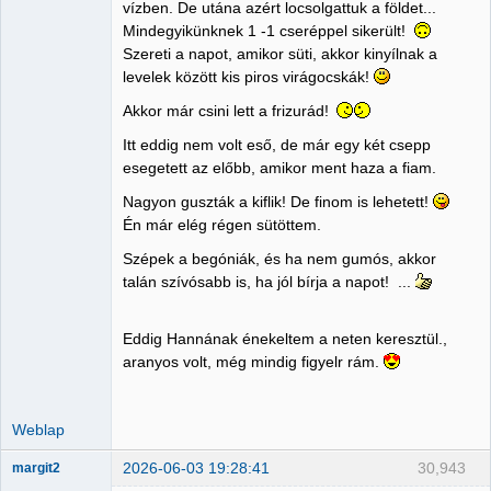
vízben. De utána azért locsolgattuk a földet...
Mindegyikünknek 1 -1 cseréppel sikerült!
Szereti a napot, amikor süti, akkor kinyílnak a
levelek között kis piros virágocskák!
Akkor már csini lett a frizurád!
Itt eddig nem volt eső, de már egy két csepp
esegetett az előbb, amikor ment haza a fiam.
Nagyon guszták a kiflik! De finom is lehetett!
Én már elég régen sütöttem.
Szépek a begóniák, és ha nem gumós, akkor
talán szívósabb is, ha jól bírja a napot! ...
Eddig Hannának énekeltem a neten keresztül.,
aranyos volt, még mindig figyelr rám.
Weblap
2026-06-03 19:28:41
30,943
margit2