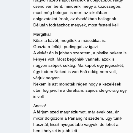
csend van bent, mindenki megy a közösségbe,
Nincs itt
most még betegen is mert az iskolában
dolgozatokat írnak, az óvodákban ballagnak.
Délután fodrászhoz megyek, most festeni kell.
Margitka!
Köszi a kávét, megittuk a másodikat is.
Guszta a felfújt, pudinggal az igazi.
A vinkát én is jobban szeretem, a pistike nekem is
kényes volt. Most begóniák vannak, azok is
nagyon szépek sokáig. Ma kapok egy jegecskét,
úgy tudom Neked is van.Eső eddig nem volt,
várjuk nagyon.
Nekem is azt mondták régen hogy a kezelések
után fog javulni a derekam, sajnos ideig-óráig úgy
is volt.
Ancsa!
A férjem szed magnéziumot, már évek óta, én
mikor dolgozom a Panangint szedem, úgy túnik
használ, kicsit nyugodtabb vagyok, de lehet a
benti helyzet is jobb lett.