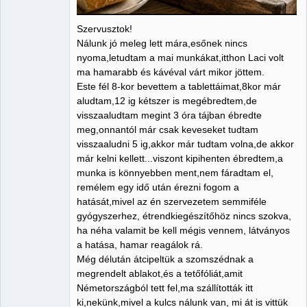
Szervusztok!
Nálunk jó meleg lett mára,esőnek nincs
nyoma,letudtam a mai munkákat,itthon Laci volt
ma hamarabb és kávéval várt mikor jöttem.
Este fél 8-kor bevettem a tablettáimat,8kor már
aludtam,12 ig kétszer is megébredtem,de
visszaaludtam megint 3 óra tájban ébredte
meg,onnantól már csak keveseket tudtam
visszaaludni 5 ig,akkor már tudtam volna,de akkor
már kelni kellett...viszont kipihenten ébredtem,a
munka is könnyebben ment,nem fáradtam el,
remélem egy idő után érezni fogom a
hatását,mivel az én szervezetem semmiféle
gyógyszerhez, étrendkiegészítőhöz nincs szokva,
ha néha valamit be kell mégis vennem, látványos
a hatása, hamar reagálok rá.
Még délután átcipeltük a szomszédnak a
megrendelt ablakot,és a tetőfóliát,amit
Németországból tett fel,ma szállították itt
ki,nekünk,mivel a kulcs nálunk van, mi át is vittük