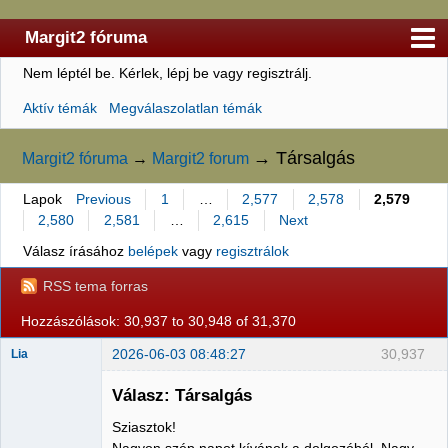
Margit2 fóruma
Nem léptél be.
Kérlek, lépj be vagy regisztrálj.
Kezdőlap
Aktív témák
Megválaszolatlan témák
Felhasználólista
Szabályzat
→
Társalgás
Margit2 fóruma
→
Margit2 forum
Keresés
Lapok
Previous
1
…
2,577
2,578
2,579
2,580
2,581
…
2,615
Next
Regisztráció
Válasz írásához
belépek
vagy
regisztrálok
Belépés
RSS tema forras
Hozzászólások: 30,937 to 30,948 of 31,370
2026-06-03 08:48:27
30,937
Lia
Válasz: Társalgás
Sziasztok!
Member
Nagyon szép napot kívánok a dolgozóból. Nagy