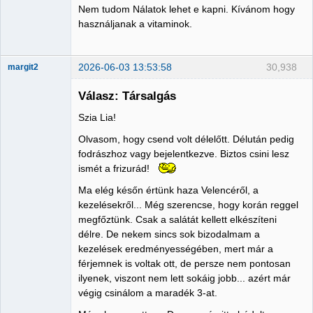
Nem tudom Nálatok lehet e kapni. Kívánom hogy
használjanak a vitaminok.
2026-06-03 13:53:58
30,938
margit2
Válasz: Társalgás
Szia Lia!
Administrator
Olvasom, hogy csend volt délelőtt. Délután pedig
Nincs itt
fodrászhoz vagy bejelentkezve. Biztos csini lesz
ismét a frizurád!
Ma elég későn értünk haza Velencéről, a
kezelésekről... Még szerencse, hogy korán reggel
megfőztünk. Csak a salátát kellett elkészíteni
délre. De nekem sincs sok bizodalmam a
kezelések eredményességében, mert már a
férjemnek is voltak ott, de persze nem pontosan
ilyenek, viszont nem lett sokáig jobb... azért már
végig csinálom a maradék 3-at.