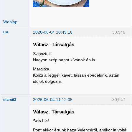
Weblap
2026-06-04 10:49:18
30,946
Lia
Válasz: Társalgás
Sziasztok.
Member
Nagyon szép napot kívánok én is.
Nincs itt
Margitka.
Köszi a reggeli kávét, lassan ebédelünk, aztán
idulok dolgozni.
2026-06-04 11:12:05
30,947
margit2
Válasz: Társalgás
Szia Lia!
Administrator
Pont akkor értünk haza Velencéről, amikor itt voltál