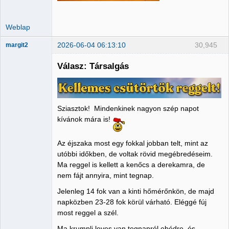
Weblap
2026-06-04 06:13:10
30,945
margit2
Válasz: Társalgás
Administrator
Nincs itt
Sziasztok! Mindenkinek nagyon szép napot
kívánok mára is!
Az éjszaka most egy fokkal jobban telt, mint az
utóbbi időkben, de voltak rövid megébredéseim.
Ma reggel is kellett a kenőcs a derekamra, de
nem fájt annyira, mint tegnap.
Jelenleg 14 fok van a kinti hőmérőnkön, de majd
napközben 23-28 fok körül várható. Eléggé fúj
most reggel a szél.
Ma krumpli leves van tegnapról ebédre, és