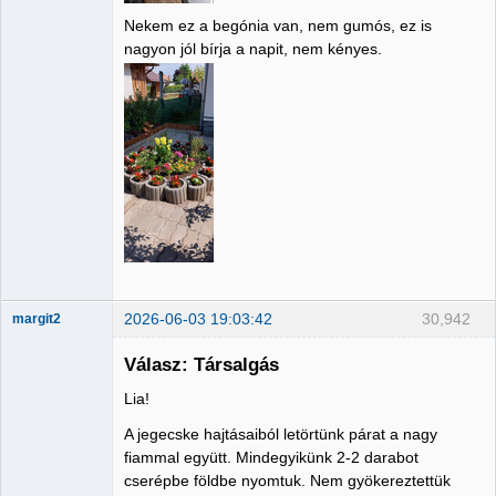
Nekem ez a begónia van, nem gumós, ez is
nagyon jól bírja a napit, nem kényes.
2026-06-03 19:03:42
30,942
margit2
Válasz: Társalgás
Lia!
Administrator
A jegecske hajtásaiból letörtünk párat a nagy
Nincs itt
fiammal együtt. Mindegyikünk 2-2 darabot
cserépbe földbe nyomtuk. Nem gyökereztettük