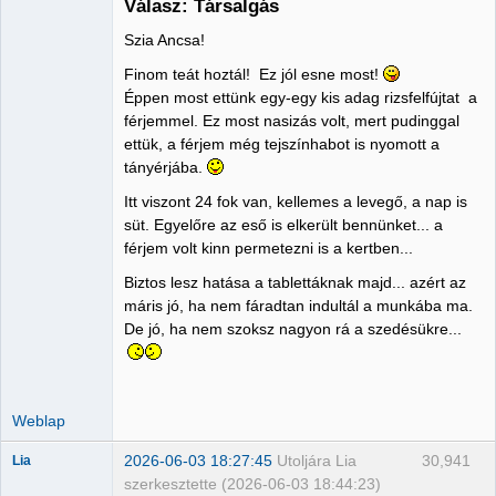
Válasz: Társalgás
Szia Ancsa!
Administrator
Finom teát hoztál! Ez jól esne most!
Nincs itt
Éppen most ettünk egy-egy kis adag rizsfelfújtat a
férjemmel. Ez most nasizás volt, mert pudinggal
ettük, a férjem még tejszínhabot is nyomott a
tányérjába.
Itt viszont 24 fok van, kellemes a levegő, a nap is
süt. Egyelőre az eső is elkerült bennünket... a
férjem volt kinn permetezni is a kertben...
Biztos lesz hatása a tablettáknak majd... azért az
máris jó, ha nem fáradtan indultál a munkába ma.
De jó, ha nem szoksz nagyon rá a szedésükre...
Weblap
2026-06-03 18:27:45
Utoljára Lia
30,941
Lia
szerkesztette (2026-06-03 18:44:23)