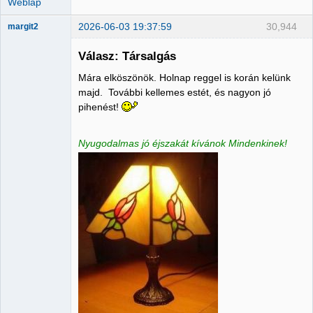
Weblap
2026-06-03 19:37:59
30,944
margit2
Válasz: Társalgás
Mára elköszönök. Holnap reggel is korán kelünk
Administrator
majd. További kellemes estét, és nagyon jó
pihenést!
Nincs itt
Nyugodalmas jó éjszakát kívánok Mindenkinek!