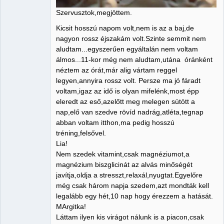
Szervusztok,megjöttem.
Kicsit hosszú napom volt,nem is az a baj,de
nagyon rossz éjszakám volt.Szinte semmit nem
aludtam...egyszerűen egyáltalán nem voltam
álmos...11-kor még nem aludtam,utána óránként
néztem az órát,már alig vártam reggel
legyen,annyira rossz volt. Persze ma jó fáradt
voltam,igaz az idő is olyan mifelénk,most épp
eleredt az eső,azelőtt meg melegen sütött a
nap,elő van szedve rövíd nadrág,atléta,tegnap
abban voltam itthon,ma pedig hosszú
tréning,felsővel.
Lia!
Nem szedek vitamint,csak magnéziumot,a
magnézium biszglicinát az alvás minőségét
javítja,oldja a stresszt,relaxál,nyugtat.Egyelőre
még csak három napja szedem,azt mondták kell
legalább egy hét,10 nap hogy érezzem a hatását.
MArgitka!
Láttam ilyen kis virágot nálunk is a piacon,csak