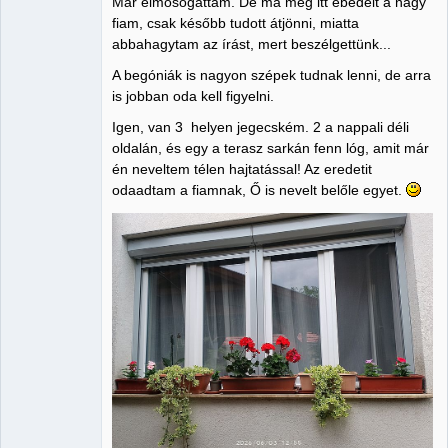
Már elmosogattam. De ma még itt ebédelt a nagy
fiam, csak később tudott átjönni, miatta
abbahagytam az írást, mert beszélgettünk...
A begóniák is nagyon szépek tudnak lenni, de arra
is jobban oda kell figyelni.
Igen, van 3 helyen jegecském. 2 a nappali déli
oldalán, és egy a terasz sarkán fenn lóg, amit már
én neveltem télen hajtatással! Az eredetit
odaadtam a fiamnak, Ő is nevelt belőle egyet.