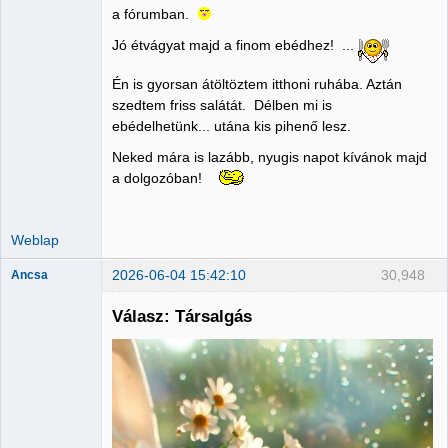
Nincs itt
a fórumban.
Jó étvágyat majd a finom ebédhez! ...
Én is gyorsan átöltöztem itthoni ruhába. Aztán
szedtem friss salátát. Délben mi is
ebédelhetünk... utána kis pihenő lesz.
Neked mára is lazább, nyugis napot kívánok majd
a dolgozóban!
Weblap
2026-06-04 15:42:10
30,948
Ancsa
Válasz: Társalgás
Member
Nincs itt