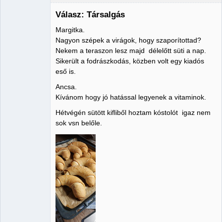
Válasz: Társalgás
Margitka.
Member
Nagyon szépek a virágok, hogy szaporítottad?
Nekem a teraszon lesz majd délelőtt süti a nap.
Nincs itt
Sikerült a fodrászkodás, közben volt egy kiadós
eső is.
Ancsa.
Kívánom hogy jó hatással legyenek a vitaminok.
Hétvégén sütött kifliből hoztam kóstolót igaz nem
sok vsn belőle.