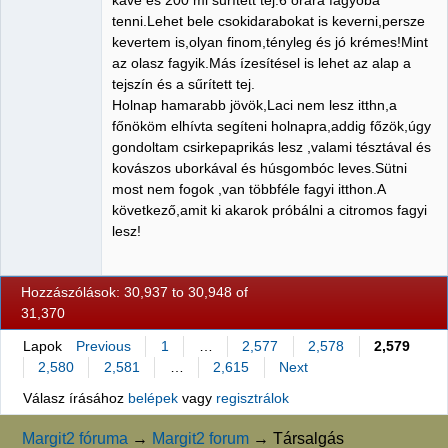
tenni.Lehet bele csokidarabokat is keverni,persze
kevertem is,olyan finom,tényleg és jó krémes!Mint
az olasz fagyik.Más ízesítésel is lehet az alap a
tejszín és a sűrített tej.
Holnap hamarabb jövök,Laci nem lesz itthn,a
főnököm elhívta segíteni holnapra,addig főzök,úgy
gondoltam csirkepaprikás lesz ,valami tésztával és
kovászos uborkával és húsgombóc leves.Sütni
most nem fogok ,van többféle fagyi itthon.A
következő,amit ki akarok próbálni a citromos fagyi
lesz!
Hozzászólások: 30,937 to 30,948 of
31,370
Lapok
Previous
1
…
2,577
2,578
2,579
2,580
2,581
…
2,615
Next
Válasz írásához
belépek
vagy
regisztrálok
Margit2 fóruma
→
Margit2 forum
→
Társalgás