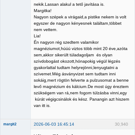
nekik.Lassan alakul a tető javítása is.
Margitka!
Nagyon szépek a virágaid,a pistike nekem is volt
egyszer de nagyon kényesnek találtam,többet
nem vettem.
Lia!
Én nagyon rég szedtem valamikor
magnéziumot,húúú viztos több mint 20 éve,azóta
sem,akkor sikerült túladagoljam és olyan
szívdobogást okozott,hónapokig végül légzés
gyakorlattal tudtam helyrejönni,lenyugtatni a
szívemet.Még ásványvizet sem tudtam inni
sokáig,mert rögtön felverte a pulzusomat a benne
levő magnézium és kálcium.De most úgy éreztem
szükségem van rá,nem fogom túlzásba vinni,egy
kúrát végigcsinálok és kész. Panangin azt hiszem
van itt is.
2026-06-03 16:45:14
30,940
margit2