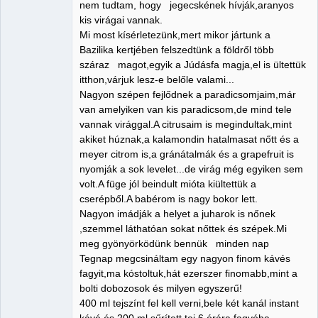
nem tudtam, hogy jegecskének hívják,aranyos
kis virágai vannak.
Mi most kísérletezünk,mert mikor jártunk a
Bazilika kertjében felszedtünk a földről több
száraz magot,egyik a Júdásfa magja,el is ültettük
itthon,várjuk lesz-e belőle valami...
Nagyon szépen fejlődnek a paradicsomjaim,már
van amelyiken van kis paradicsom,de mind tele
vannak virággal.A citrusaim is megindultak,mint
akiket húznak,a kalamondin hatalmasat nőtt és a
meyer citrom is,a gránátalmák és a grapefruit is
nyomják a sok levelet...de virág még egyiken sem
volt.A füge jól beindult mióta kiültettük a
cserépből.A babérom is nagy bokor lett.
Nagyon imádják a helyet a juharok is nőnek
,szemmel láthatóan sokat nőttek és szépek.Mi
meg gyönyörködünk bennük minden nap
Tegnap megcsináltam egy nagyon finom kávés
fagyit,ma kóstoltuk,hát ezerszer finomabb,mint a
bolti dobozosok és milyen egyszerű!
400 ml tejszínt fel kell verni,bele két kanál instant
kávé és 200 ml sűrített tej.6 órára fagyóba