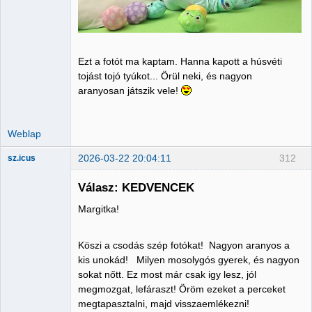
Ezt a fotót ma kaptam. Hanna kapott a húsvéti
tojást tojó tyúkot... Örül neki, és nagyon
aranyosan játszik vele!
Weblap
2026-03-22 20:04:11
312
sz.icus
Válasz: KEDVENCEK
Margitka!
Member
Nincs itt
Köszi a csodás szép fotókat! Nagyon aranyos a
kis unokád! Milyen mosolygós gyerek, és nagyon
sokat nőtt. Ez most már csak igy lesz, jól
megmozgat, lefáraszt! Öröm ezeket a perceket
megtapasztalni, majd visszaemlékezni!