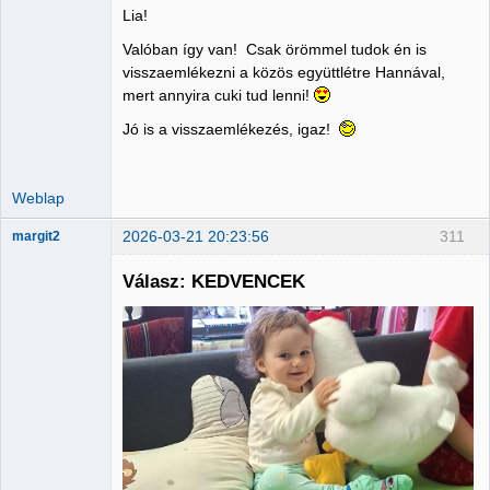
Lia!
Administrator
Valóban így van! Csak örömmel tudok én is
Nincs itt
visszaemlékezni a közös együttlétre Hannával,
mert annyira cuki tud lenni!
Jó is a visszaemlékezés, igaz!
Weblap
2026-03-21 20:23:56
311
margit2
Válasz: KEDVENCEK
Administrator
Nincs itt