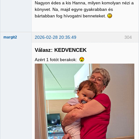
Member
Nagyon édes a kis Hanna, milyen komolyan nézi a
könyvet. Na, majd egyre gyakrabban és
Nincs itt
bártabban fog hívogatni benneteket.
2026-02-28 20:35:49
304
margit2
Válasz: KEDVENCEK
Azért 1 fotót berakok:
Administrator
Nincs itt