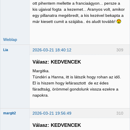
ott pihentem mellette a franciaágyon... persze a
kis ujjaival fogta a kezemet... Aranyos volt, amikor
egy pillanatra megébredt, a kis kezével bekapta a
már kiesett cumit a szájába.. és aludt tovább!
Weblap
2026-03-21 18:40:12
309
Lia
Válasz: KEDVENCEK
Margitka.
Member
Tündéri a Hanna, itt is látszik hogy rohan az idő.
El is hiszem hogy lefárasztott de ez édes
Nincs itt
fáradtság, örömmel gondolunk vissza ezekre a
napokra.
2026-03-21 19:56:49
310
margit2
Válasz: KEDVENCEK