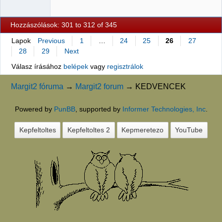
Hozzászólások: 301 to 312 of 345
Lapok
Previous
1
…
24
25
26
27
28
29
Next
Válasz írásához
belépek
vagy
regisztrálok
Margit2 fóruma
→
Margit2 forum
→
KEDVENCEK
Powered by
PunBB
, supported by
Informer Technologies, Inc
.