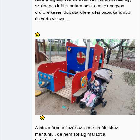
szülinapos lufit is adtam neki, aminek nagyon
örült, lelkesen dobálta kifelé a kis baba karámból,
és várta vissza....
A játszótéren először az ismert játékokhoz
mentünk... de nem sokáig maradt a