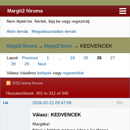
Margit2 fóruma
Nem léptél be.
Kérlek, lépj be vagy regisztrálj.
Kezdőlap
Aktív témák
Megválaszolatlan témák
Felhasználólista
Szabályzat
→
KEDVENCEK
Margit2 fóruma
→
Margit2 forum
Keresés
Lapok
Previous
1
…
24
25
26
27
28
29
Next
Regisztráció
Válasz írásához
belépek
vagy
regisztrálok
Belépés
RSS tema forras
Hozzászólások: 301 to 312 of 345
2026-02-21 09:47:09
301
Lia
Válasz: KEDVENCEK
Margitka!
Member
Köszi a fotókat, nagyon édes a kis Hanna.