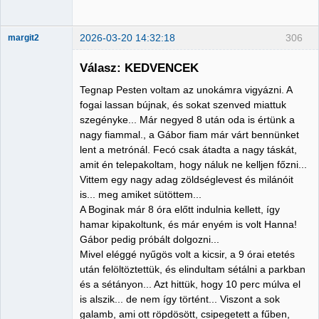
2026-03-20 14:32:18
306
margit2
Válasz: KEDVENCEK
Tegnap Pesten voltam az unokámra vigyázni. A
Administrator
fogai lassan bújnak, és sokat szenved miattuk
szegényke... Már negyed 8 után oda is értünk a
Nincs itt
nagy fiammal., a Gábor fiam már várt bennünket
lent a metrónál. Fecó csak átadta a nagy táskát,
amit én telepakoltam, hogy náluk ne kelljen főzni...
Vittem egy nagy adag zöldséglevest és milánóit
is... meg amiket sütöttem...
A Boginak már 8 óra előtt indulnia kellett, így
hamar kipakoltunk, és már enyém is volt Hanna!
Gábor pedig próbált dolgozni...
Mivel eléggé nyűgös volt a kicsir, a 9 órai etetés
után felöltöztettük, és elindultam sétálni a parkban
és a sétányon... Azt hittük, hogy 10 perc múlva el
is alszik... de nem így történt... Viszont a sok
galamb, ami ott röpdösött, csipegetett a fűben,