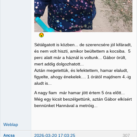
Sétálgatott is közben... de szerencsére jól kifáradt,
és nem volt hiszti, amikor beültettem a kocsiba. 5
perc alatt már a háznál is voltunk... Gábor örült,
mert addig dolgozhatott...
Aztán megetettük, és lefektettem, hamar elaludt,
figyelte, ahogy énekelek.... 1 órától majdnem 4.-ig
aludt is...
A nagy fiam már hamar jött értem 5 óra előtt...
Még egy kicsit beszélgettünk, aztán Gábor elkísért
bennünket Hannával a metróig...
Weblap
2026-03-20 17:03:25
307
Ancsa