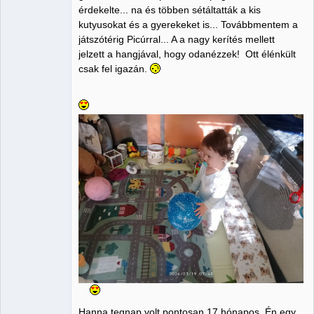
érdekelte... na és többen sétáltatták a kis
kutyusokat és a gyerekeket is... Továbbmentem a
játszótérig Picúrral... A a nagy kerítés mellett
jelzett a hangjával, hogy odanézzek! Ott élénkült
csak fel igazán.
Hanna tegnap volt pontosan 17 hónapos. Én egy