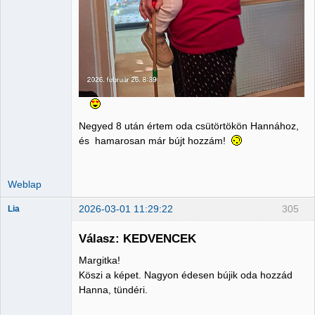
Negyed 8 után értem oda csütörtökön Hannához,
és hamarosan már bújt hozzám!
Weblap
2026-03-01 11:29:22
305
Lia
Válasz: KEDVENCEK
Margitka!
Member
Köszi a képet. Nagyon édesen bújik oda hozzád
Hanna, tündéri.
Nincs itt