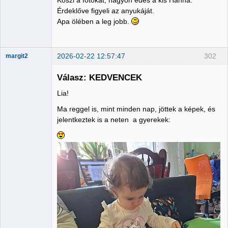
Érdeklőve figyeli az anyukáját.
Nincs itt
Apa ölében a leg jobb.
2026-02-22 12:57:47
302
margit2
Válasz: KEDVENCEK
Lia!
Administrator
Ma reggel is, mint minden nap, jöttek a képek, és
Nincs itt
jelentkeztek is a neten a gyerekek: