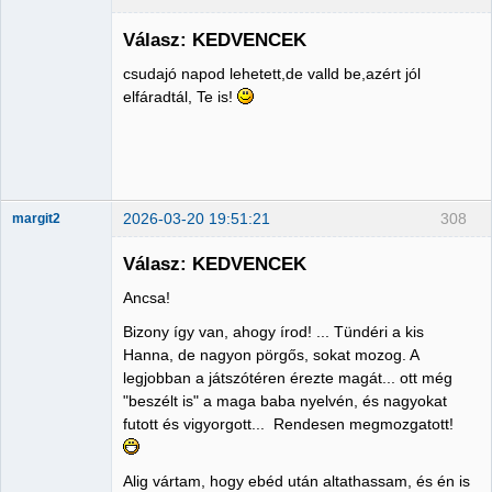
Válasz: KEDVENCEK
csudajó napod lehetett,de valld be,azért jól
Member
elfáradtál, Te is!
Nincs itt
2026-03-20 19:51:21
308
margit2
Válasz: KEDVENCEK
Ancsa!
Administrator
Bizony így van, ahogy írod! ... Tündéri a kis
Nincs itt
Hanna, de nagyon pörgős, sokat mozog. A
legjobban a játszótéren érezte magát... ott még
"beszélt is" a maga baba nyelvén, és nagyokat
futott és vigyorgott... Rendesen megmozgatott!
Alig vártam, hogy ebéd után altathassam, és én is