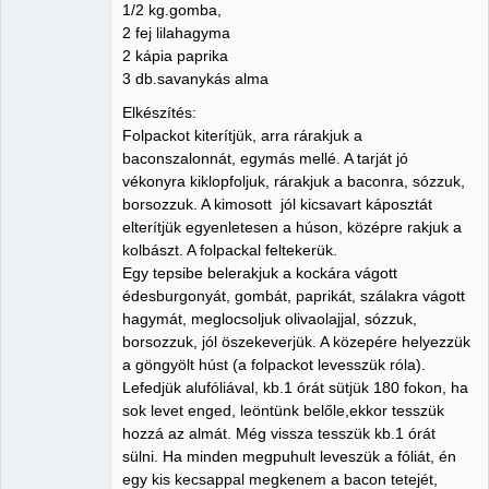
1/2 kg.gomba,
2 fej lilahagyma
2 kápia paprika
3 db.savanykás alma
Elkészítés:
Folpackot kiterítjük, arra rárakjuk a
baconszalonnát, egymás mellé. A tarját jó
vékonyra kiklopfoljuk, rárakjuk a baconra, sózzuk,
borsozzuk. A kimosott jól kicsavart káposztát
elterítjük egyenletesen a húson, középre rakjuk a
kolbászt. A folpackal feltekerük.
Egy tepsibe belerakjuk a kockára vágott
édesburgonyát, gombát, paprikát, szálakra vágott
hagymát, meglocsoljuk olivaolajjal, sózzuk,
borsozzuk, jól öszekeverjük. A közepére helyezzük
a göngyölt húst (a folpackot levesszük róla).
Lefedjük alufóliával, kb.1 órát sütjük 180 fokon, ha
sok levet enged, leöntünk belőle,ekkor tesszük
hozzá az almát. Még vissza tesszük kb.1 órát
sülni. Ha minden megpuhult leveszük a fóliát, én
egy kis kecsappal megkenem a bacon tetejét,