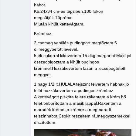
habot.
Kb.24x34 cm-es tepsiben,180 fokon
megsütjük.Tűpróba.
Miután kihűlt,kettévágtam.
Krémhez:
2 csomag vaníliás pudingport megfőztem 6
dl.meggybefőtt levével.
5 ek.cukorral kikevertem 15 dkg margarint.Majd jól
összedolgoztam a kihűlt pudingos
krémmel.Hozzákevertem lazán a lecsepegtetett
meggyet.
1 nagy 1/2 lt.HULALA tejszínt felvertem habnak,jó
felét hozzákevertem a pudingos krémhez.
A kettévágott piskóta felére rákentem a krém bő
felét,beborítottam a másik lappal.Rákentem a
maradék krémet,a krémre a megmaradt
tejszínhabot.Csokit reszeltem rá,meggyszemekkel
díszítettem.