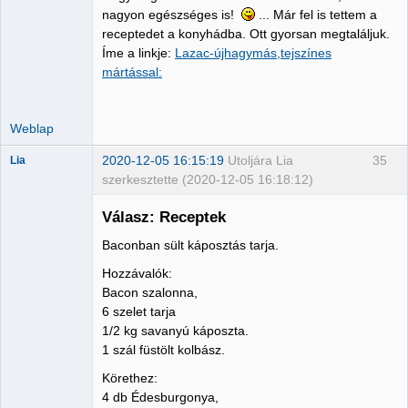
Nincs itt
nagyon egészséges is!
... Már fel is tettem a
receptedet a konyhádba. Ott gyorsan megtaláljuk.
Íme a linkje:
Lazac-újhagymás,tejszínes
mártással:
Weblap
2020-12-05 16:15:19
Utoljára Lia
35
Lia
szerkesztette (2020-12-05 16:18:12)
Válasz: Receptek
Baconban sült káposztás tarja.
Member
Hozzávalók:
Nincs itt
Bacon szalonna,
6 szelet tarja
1/2 kg savanyú káposzta.
1 szál füstölt kolbász.
Körethez:
4 db Édesburgonya,