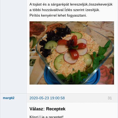
A tojást és a sárgarépát lereszeljük,összekeverjük
a többi hozzávalóval.Ízlés szerint ízesítjük.
Pirítós kenyérrel lehet fogyasztani.
2020-05-23 19:00:58
31
margit2
Válasz: Receptek
Köszi Lia a receptet!