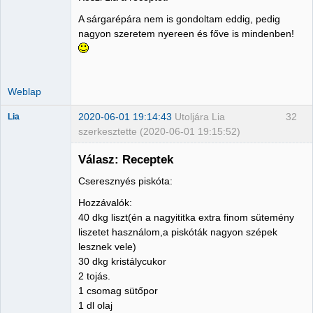
Administrator
A sárgarépára nem is gondoltam eddig, pedig
Nincs itt
nagyon szeretem nyereen és főve is mindenben!
Weblap
2020-06-01 19:14:43
Utoljára Lia
32
Lia
szerkesztette (2020-06-01 19:15:52)
Válasz: Receptek
Cseresznyés piskóta:
Member
Hozzávalók:
Nincs itt
40 dkg liszt(én a nagyititka extra finom sütemény
liszetet használom,a piskóták nagyon szépek
lesznek vele)
30 dkg kristálycukor
2 tojás.
1 csomag sütőpor
1 dl olaj