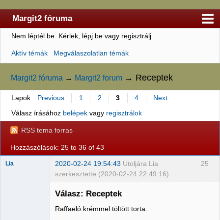
Margit2 fóruma
Nem léptél be.
Kérlek, lépj be vagy regisztrálj.
Kezdőlap
Aktív témák
Megválaszolatlan témák
Felhasználólista
Szabályzat
→
Receptek
Margit2 fóruma
→
Margit2 forum
Keresés
Lapok
Previous
1
2
3
4
Next
Regisztráció
Válasz írásához
belépek
vagy
regisztrálok
Belépés
RSS tema forras
Hozzászólások: 25 to 36 of 43
2020-02-24 19:54:43
Utoljára Lia
25
Lia
szerkesztette (2020-02-24 22:49:16)
Válasz: Receptek
Raffaeló krémmel töltött torta.
Member