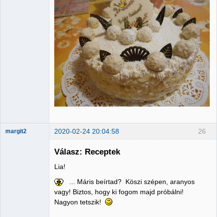
2020-02-24 20:04:58
26
margit2
Válasz: Receptek
Lia!
Administrator
... Máris beírtad? Köszi szépen, aranyos
Nincs itt
vagy! Biztos, hogy ki fogom majd próbálni!
Nagyon tetszik!