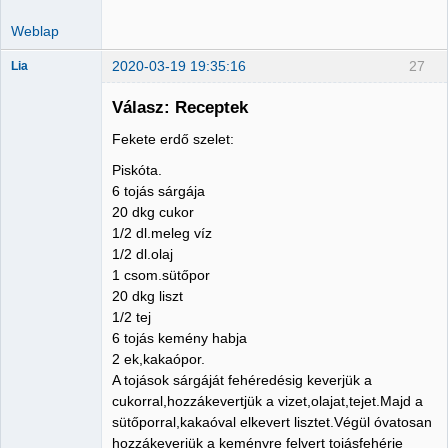
Weblap
2020-03-19 19:35:16
27
Lia
Válasz: Receptek
Fekete erdő szelet:
Member
Piskóta.
Nincs itt
6 tojás sárgája
20 dkg cukor
1/2 dl.meleg víz
1/2 dl.olaj
1 csom.sütőpor
20 dkg liszt
1/2 tej
6 tojás kemény habja
2 ek,kakaópor.
A tojások sárgáját fehéredésig keverjük a
cukorral,hozzákevertjük a vizet,olajat,tejet.Majd a
sütőporral,kakaóval elkevert lisztet.Végül óvatosan
hozzákeverjük a keményre felvert tojásfehérje