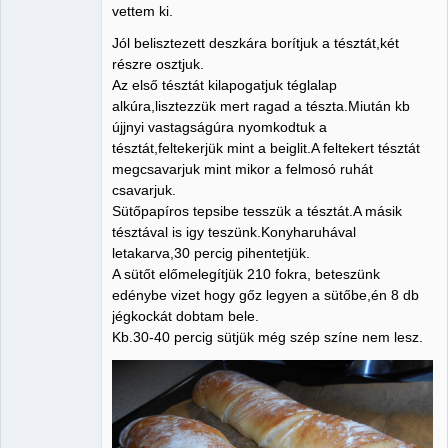
vettem ki.
Jól belisztezett deszkára borítjuk a tésztát,két
részre osztjuk.
Az első tésztát kilapogatjuk téglalap
alkúra,lisztezzük mert ragad a tészta.Miután kb
újjnyi vastagságúra nyomkodtuk a
tésztát,feltekerjük mint a beiglit.A feltekert tésztát
megcsavarjuk mint mikor a felmosó ruhát
csavarjuk.
Sütőpapíros tepsibe tesszük a tésztát.A másik
tésztával is igy teszünk.Konyharuhával
letakarva,30 percig pihentetjük.
A sütőt előmelegítjük 210 fokra, beteszünk
edénybe vizet hogy gőz legyen a sütőbe,én 8 db
jégkockát dobtam bele.
Kb.30-40 percig sütjük még szép színe nem lesz.