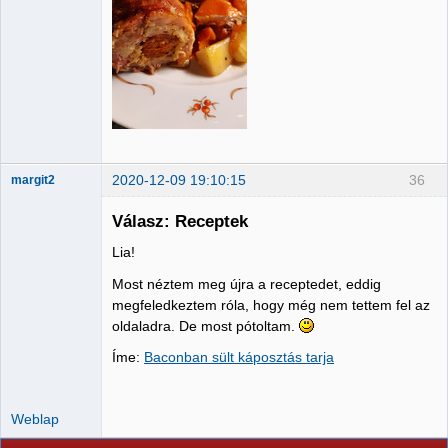
2020-12-09 19:10:15
36
margit2
Válasz: Receptek
Lia!
Administrator
Most néztem meg újra a receptedet, eddig
Nincs itt
megfeledkeztem róla, hogy még nem tettem fel az
oldaladra. De most pótoltam.
Íme:
Baconban sült káposztás tarja
Weblap