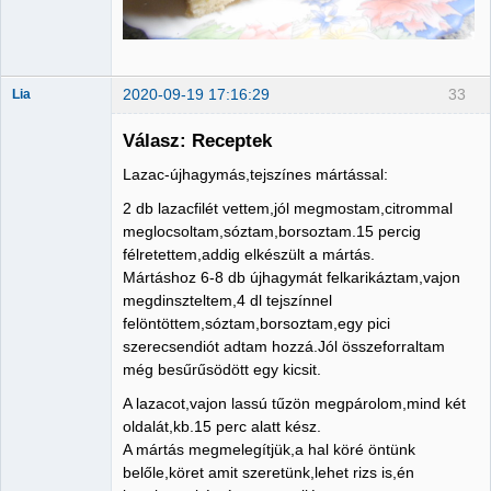
2020-09-19 17:16:29
33
Lia
Válasz: Receptek
Lazac-újhagymás,tejszínes mártással:
Member
2 db lazacfilét vettem,jól megmostam,citrommal
Nincs itt
meglocsoltam,sóztam,borsoztam.15 percig
félretettem,addig elkészült a mártás.
Mártáshoz 6-8 db újhagymát felkarikáztam,vajon
megdinszteltem,4 dl tejszínnel
felöntöttem,sóztam,borsoztam,egy pici
szerecsendiót adtam hozzá.Jól összeforraltam
még besűrűsödött egy kicsit.
A lazacot,vajon lassú tűzön megpárolom,mind két
oldalát,kb.15 perc alatt kész.
A mártás megmelegítjük,a hal köré öntünk
belőle,köret amit szeretünk,lehet rizs is,én