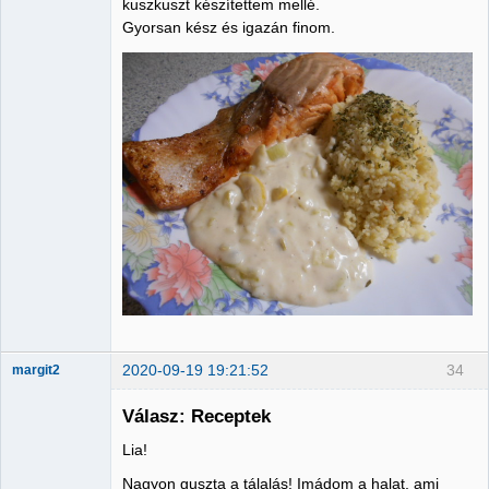
kuszkuszt készítettem mellé.
Gyorsan kész és igazán finom.
2020-09-19 19:21:52
34
margit2
Válasz: Receptek
Lia!
Administrator
Nagyon guszta a tálalás! Imádom a halat, ami