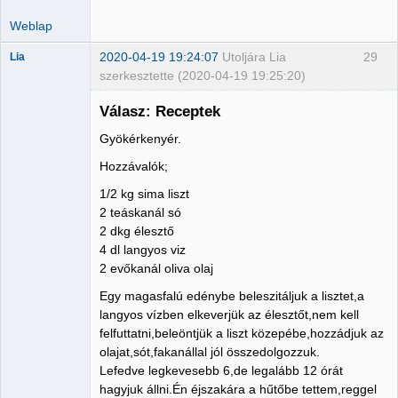
Weblap
2020-04-19 19:24:07
Utoljára Lia
29
Lia
szerkesztette (2020-04-19 19:25:20)
Válasz: Receptek
Gyökérkenyér.
Member
Hozzávalók;
Nincs itt
1/2 kg sima liszt
2 teáskanál só
2 dkg élesztő
4 dl langyos viz
2 evőkanál oliva olaj
Egy magasfalú edénybe beleszitáljuk a lisztet,a
langyos vízben elkeverjük az élesztőt,nem kell
felfuttatni,beleöntjük a liszt közepébe,hozzádjuk az
olajat,sót,fakanállal jól összedolgozzuk.
Lefedve legkevesebb 6,de legalább 12 órát
hagyjuk állni.Én éjszakára a hűtőbe tettem,reggel