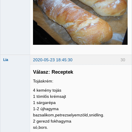
2020-05-23 18:45:30
30
Lia
Válasz: Receptek
Tojáskrém:
Member
4 kemény tojás
Nincs itt
1 tömlős krémsajt
1 sárgarépa
1-2 újhagyma
bazsalikom,petrezselyemzöld,snidling.
2 gerezd fokhagyma
só,bors.