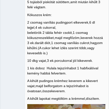
5 tojásból piskótát sütöttem,amit miután kihűlt 3
Nincs itt
felé vágtam.
Kókuszos krém:
2 csomag vaníliás pudingport elkeverek,6 dl
tejjel,4 ek cukorral,
beletörök 2 tábla fehér csokit,1 csomag
kókuszreszeléket,majd megfőzöm,keverek hozzá
3 ek.darált diót,1 csomag vaníliás cukrot,hagyom
kihűlni.(A cukor lehet ízlés szerint több,vagy
kevesebb is.)
10 dkg vajat,3 ek.porcukorral jól kikeverek.
1 kis doboz Hulala tejszínhabot 1 habfixálóval
kemény habbá felvertem.
A kihült pudingos krémhez keverem a kikevert
vajat,majd belforgatom a tejszínhabot is
óvatosan,összekeverem.
A kihűlt lapokat megtöltöm a krémmel,díszítem.