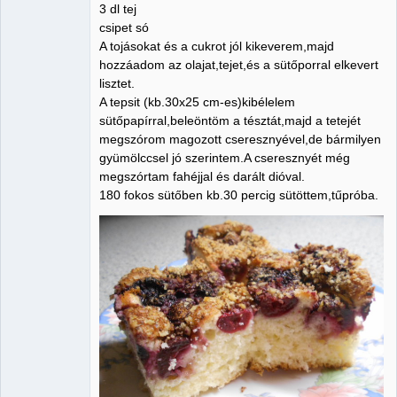
3 dl tej
csipet só
A tojásokat és a cukrot jól kikeverem,majd
hozzáadom az olajat,tejet,és a sütőporral elkevert
lisztet.
A tepsit (kb.30x25 cm-es)kibélelem
sütőpapírral,beleöntöm a tésztát,majd a tetejét
megszórom magozott cseresznyével,de bármilyen
gyümölccsel jó szerintem.A cseresznyét még
megszórtam fahéjjal és darált dióval.
180 fokos sütőben kb.30 percig sütöttem,tűpróba.