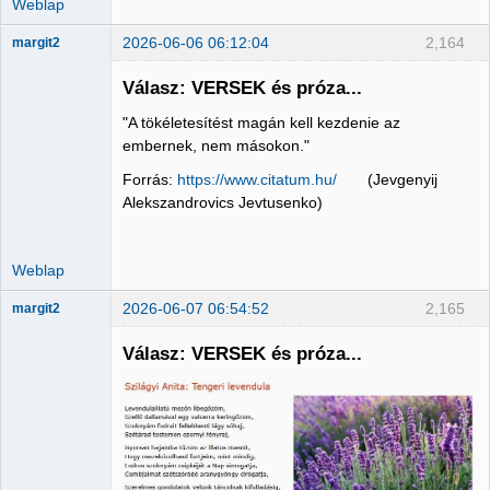
Weblap
2026-06-06 06:12:04
2,164
margit2
Válasz: VERSEK és próza...
"A tökéletesítést magán kell kezdenie az
Administrator
embernek, nem másokon."
Nincs itt
Forrás:
https://www.citatum.hu/
(Jevgenyij
Alekszandrovics Jevtusenko)
Weblap
2026-06-07 06:54:52
2,165
margit2
Válasz: VERSEK és próza...
Administrator
Nincs itt