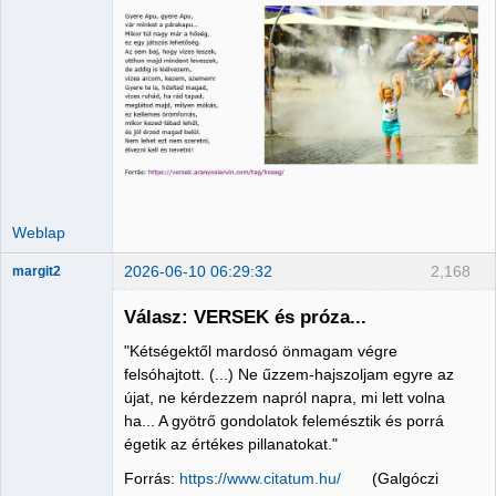
Administrator
Nincs itt
Weblap
2026-06-10 06:29:32
2,168
margit2
Válasz: VERSEK és próza...
"Kétségektől mardosó önmagam végre
Administrator
felsóhajtott. (...) Ne űzzem-hajszoljam egyre az
újat, ne kérdezzem napról napra, mi lett volna
Nincs itt
ha... A gyötrő gondolatok felemésztik és porrá
égetik az értékes pillanatokat."
Forrás:
https://www.citatum.hu/
(Galgóczi