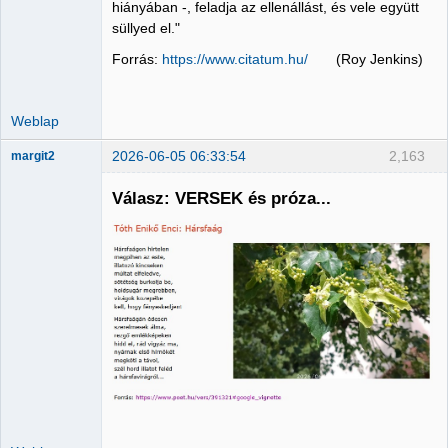
hiányában -, feladja az ellenállást, és vele együtt
Nincs itt
süllyed el."
Forrás:
https://www.citatum.hu/
(Roy Jenkins)
Weblap
2026-06-05 06:33:54
2,163
margit2
Válasz: VERSEK és próza...
Administrator
Nincs itt