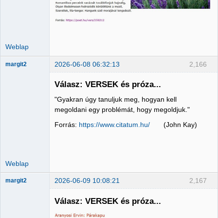
Weblap
2026-06-08 06:32:13
2,166
margit2
Válasz: VERSEK és próza...
"Gyakran úgy tanuljuk meg, hogyan kell
Administrator
megoldani egy problémát, hogy megoldjuk."
Nincs itt
Forrás:
https://www.citatum.hu/
(John Kay)
Weblap
2026-06-09 10:08:21
2,167
margit2
Válasz: VERSEK és próza...