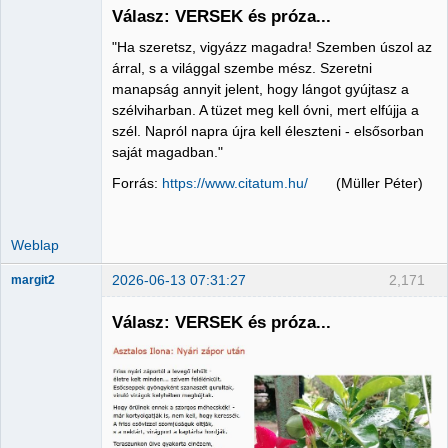
Válasz: VERSEK és próza...
"Ha szeretsz, vigyázz magadra! Szemben úszol az
Administrator
árral, s a világgal szembe mész. Szeretni
manapság annyit jelent, hogy lángot gyújtasz a
Nincs itt
szélviharban. A tüzet meg kell óvni, mert elfújja a
szél. Napról napra újra kell éleszteni - elsősorban
saját magadban."
Forrás:
https://www.citatum.hu/
(Müller Péter)
Weblap
2026-06-13 07:31:27
2,171
margit2
Válasz: VERSEK és próza...
Administrator
Nincs itt