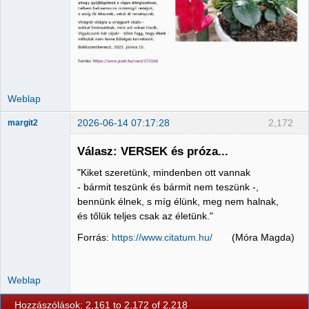
Weblap
2026-06-14 07:17:28
2,172
margit2
Válasz: VERSEK és próza...
"Kiket szeretünk, mindenben ott vannak
Administrator
- bármit teszünk és bármit nem teszünk -,
bennünk élnek, s míg élünk, meg nem halnak,
Nincs itt
és tőlük teljes csak az életünk."
Forrás:
https://www.citatum.hu/
(Móra Magda)
Weblap
Hozzászólások: 2,161 to 2,172 of 2,218