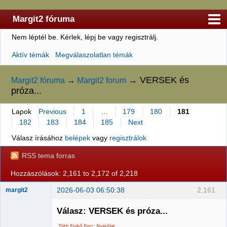
Margit2 fóruma
Nem léptél be.
Kérlek, lépj be vagy regisztrálj.
Kezdőlap
Aktív témák
Megválaszolatlan témák
Felhasználólista
Szabályzat
→
VERSEK és
Margit2 fóruma
→
Margit2 forum
próza...
Keresés
Lapok
Previous
1
…
179
180
181
Regisztráció
182
183
184
185
Next
Belépés
Válasz írásához
belépek
vagy
regisztrálok
RSS tema forras
Hozzászólások: 2,161 to 2,172 of 2,218
2026-06-03 06:50:38
2,161
margit2
Válasz: VERSEK és próza...