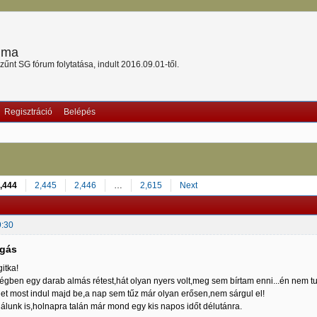
ruma
nt SG fórum folytatása, indult 2016.09.01-től.
Regisztráció
Belépés
,444
2,445
2,446
…
2,615
Next
9:30
lgás
itka!
gben egy darab almás rétest,hát olyan nyers volt,meg sem bírtam enni...én nem t
het most indul majd be,a nap sem tűz már olyan erősen,nem sárgul el!
álunk is,holnapra talán már mond egy kis napos időt délutánra.