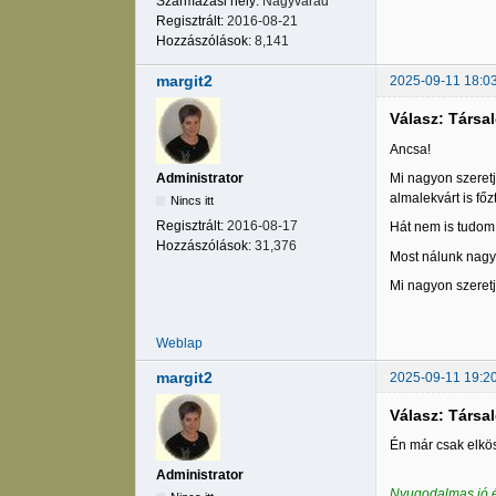
Származási hely:
Nagyvárad
Regisztrált:
2016-08-21
Hozzászólások:
8,141
margit2
2025-09-11 18:0
Válasz: Társa
Ancsa!
Mi nagyon szeretj
Administrator
almalekvárt is fő
Nincs itt
Regisztrált:
2016-08-17
Hát nem is tudom,
Hozzászólások:
31,376
Most nálunk nagyo
Mi nagyon szeretj
Weblap
margit2
2025-09-11 19:2
Válasz: Társa
Én már csak elkö
Administrator
Nyugodalmas jó é