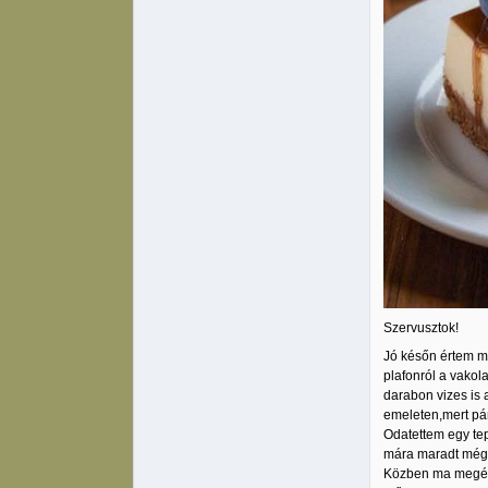
Szervusztok!
Jó későn értem ma
plafonról a vakol
darabon vizes is 
emeleten,mert pár
Odatettem egy tep
mára maradt még e
Közben ma megérke