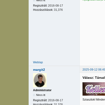
Nincs itt
Regisztrált:
2016-08-17
Hozzászólások:
31,376
Weblap
margit2
2025-09-12 06:4
Válasz: Társa
Administrator
Nincs itt
Sziasztok! Minde
Regisztrált:
2016-08-17
Hozzászólások:
31,376