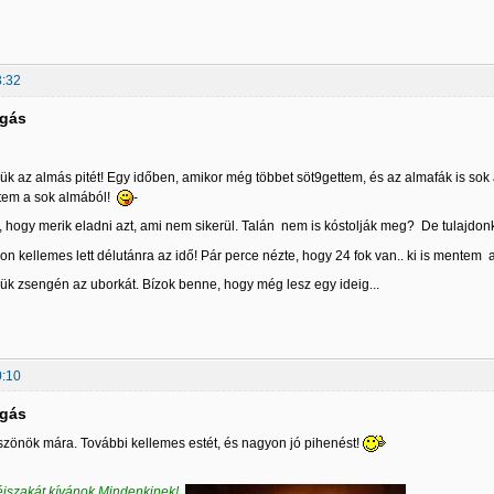
3:32
lgás
ük az almás pitét! Egy időben, amikor még többet söt9gettem, és az almafák is sok 
ztem a sok almából!
-
 hogy merik eladni azt, ami nem sikerül. Talán nem is kóstolják meg? De tulajdonk
n kellemes lett délutánra az idő! Pár perce nézte, hogy 24 fok van.. ki is mentem 
ük zsengén az uborkát. Bízok benne, hogy még lesz egy ideig...
0:10
lgás
szönök mára. További kellemes estét, és nagyon jó pihenést!
jszakát kívánok Mindenkinek!