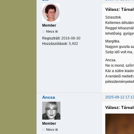
Válasz: Társa
Sziasztok.
Kellemes délutánt
Member
Reggel kihasznál
Nincs itt
lehetőség gyógyví
Regisztrált:
2016-08-30
Margitka.
Hozzászólások:
5,402
Nagyon guszta az 
Szép idő volt ma,
Ancsa.
Ne is mond, szőrn
Kár a sütire kiad
A rendelő mellett
péksüteményeket
Ancsa
2025-09-12 17:1
Válasz: Társa
Member
Nincs itt