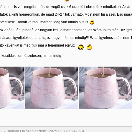
án most is volt megébredés, de végül csak 6 óra előtt ébredtünk mindketten. Aztán 
 látok a kinti hőmérőnkön, de majd 24-27 fok várható. Most nem fúj a szél. Eső mára 
vest lesz. Rakott krumpli maradt. Meg van almás pite is.
z ebéd utáni pihenő, ez nagyon kell, elmaradhatatlan lett számunkra már... az igeni
ztására figyeljetek oda ma is, ez nagyon fontos mindig!!! Ezt a figyelmeztetést n
sítő kávénkat is megittuk már a férjemmel együtt.
e későbbre természetesen, mint mindig:
7:32
Utoljára Lia szerkesztette (2025-09-12 16:47:53)