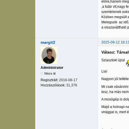
előre,hanem megka
,a futár vlt,nagy
szemtelenek soks
Közben megsült a 
Melegszik az idő,
a visszaváltható 
margit2
2025-09-12 18:1
Válasz: Társa
Sziasztok! újra!
Administrator
Lia!
Nincs itt
Nagyon jól tettét
Regisztrált:
2016-08-17
Hozzászólások:
31,376
Mi csak vásárolni
lesz, ha más nem 
A mosógép is dolg
Majd a holnapi na
virággal is, mert