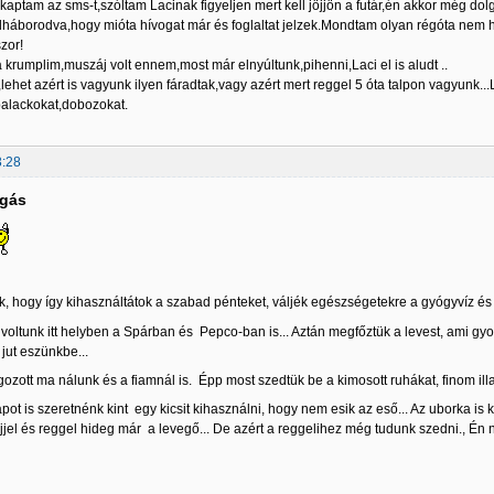
ptam az sms-t,szóltam Lacinak figyeljen mert kell jöjjön a futár,én akkor még dolgo
 felháborodva,hogy mióta hívogat már és foglaltat jelzek.Mondtam olyan régóta nem
zor!
krumplim,muszáj volt ennem,most már elnyúltunk,pihenni,Laci el is aludt ..
lehet azért is vagyunk ilyen fáradtak,vagy azért mert reggel 5 óta talpon vagyunk.
palackokat,dobozokat.
3:28
lgás
ek, hogy így kihasználtátok a szabad pénteket, váljék egészségetekre a gyógyvíz és
 voltunk itt helyben a Spárban és Pepco-ban is... Aztán megfőztük a levest, ami gyo
jut eszünkbe...
ozott ma nálunk és a fiamnál is. Épp most szedtük be a kimosott ruhákat, finom illat
pot is szeretnénk kint egy kicsit kihasználni, hogy nem esik az eső... Az uborka is 
 éjjel és reggel hideg már a levegő... De azért a reggelihez még tudunk szedni.,