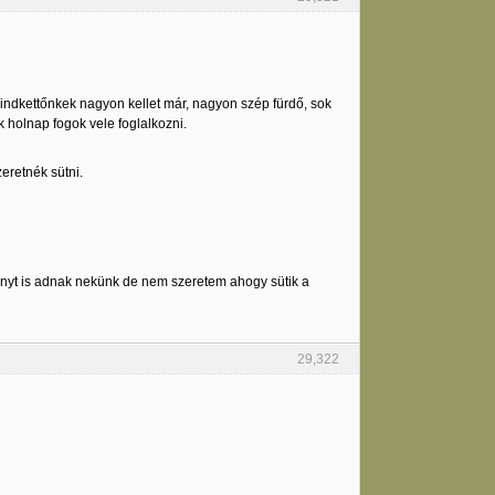
ndkettőnkek nagyon kellet már, nagyon szép fürdő, sok
 holnap fogok vele foglalkozni.
zeretnék sütni.
ményt is adnak nekünk de nem szeretem ahogy sütik a
29,322