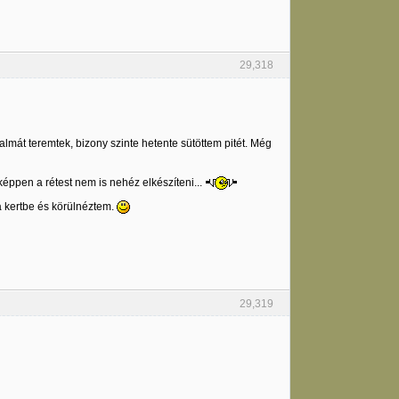
29,318
almát teremtek, bizony szinte hetente sütöttem pitét. Még
éppen a rétest nem is nehéz elkészíteni...
a kertbe és körülnéztem.
29,319