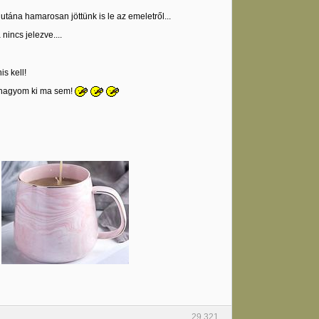
utána hamarosan jöttünk is le az emeletről...
nincs jelezve....
s kell!
em hagyom ki ma sem!
29,321