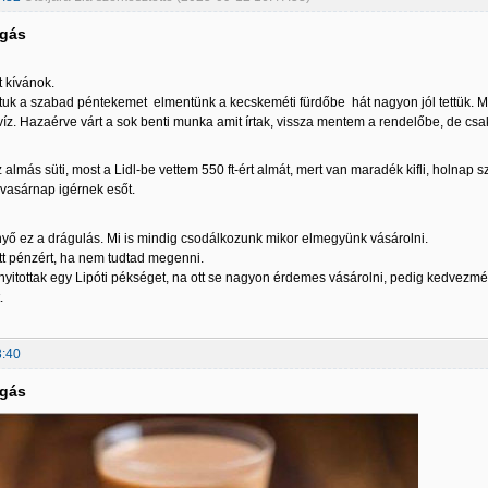
lgás
 kívánok.
tuk a szabad péntekemet elmentünk a kecskeméti fürdőbe hát nagyon jól tettük. Mi
z. Hazaérve várt a sok benti munka amit írtak, vissza mentem a rendelőbe, de csak
almás süti, most a Lidl-be vettem 550 ft-ért almát, mert van maradék kifli, holnap s
 vasárnap igérnek esőt.
yő ez a drágulás. Mi is mindig csodálkozunk mikor elmegyünk vásárolni.
ott pénzért, ha nem tudtad megenni.
 nyitottak egy Lipóti pékséget, na ott se nagyon érdemes vásárolni, pedig kedvez
.
3:40
lgás