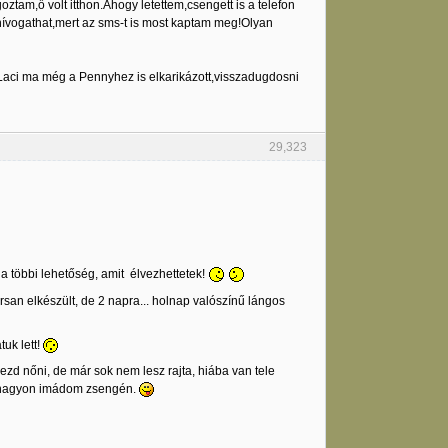
ztam,ő volt itthon.Ahogy letettem,csengett is a telefon
 hívogathat,mert az sms-t is most kaptam meg!Olyan
..Laci ma még a Pennyhez is elkarikázott,visszadugdosni
29,323
 a többi lehetőség, amit élvezhettetek!
rsan elkészült, de 2 napra... holnap valószínű lángos
uk lett!
kezd nőni, de már sok nem lesz rajta, hiába van tele
 Én nagyon imádom zsengén.