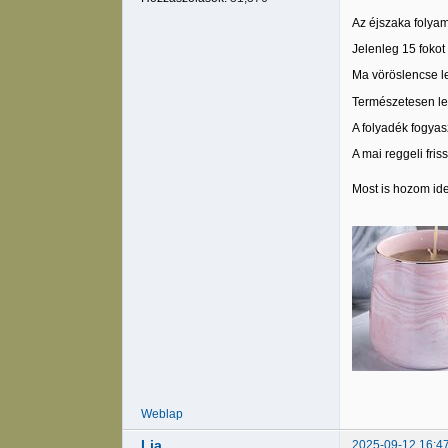
Az éjszaka folyam
Jelenleg 15 fokot
Ma vöröslencse le
Természetesen les
A folyadék fogyas
A mai reggeli fris
Most is hozom id
Weblap
Lia
2025-09-12 16:4