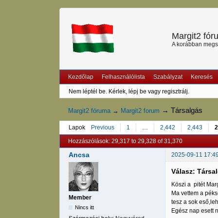
Margit2 fó
A korábban megszű
Kezdőlap
Felhasználólista
Szabályzat
Keresés
Nem léptél be.
Kérlek, lépj be vagy regisztrálj.
→
Társalgás
Margit2 fóruma
→
Margit2 forum
Lapok
Previous
1
…
2,442
2,443
2
Hozzászólások: 29,317 to 29,328 of 31,370
Ancsa
2025-09-11 17:4
Válasz: Társa
Köszi a pitét Marg
Ma vettem a péksé
Member
tesz a sok eső,le
Nincs itt
Egész nap esett n