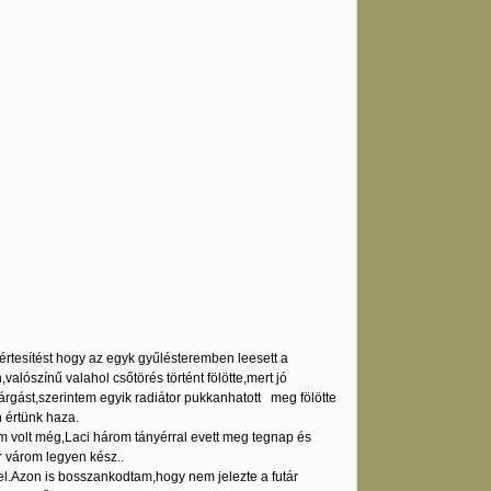
rtesítést hogy az egyk gyűlésteremben leesett a
alószínű valahol csőtörés történt fölötte,mert jó
ivárgást,szerintem egyik radiátor pukkanhatott meg fölötte
 értünk haza.
em volt még,Laci három tányérral evett meg tegnap és
r várom legyen kész..
ővel.Azon is bosszankodtam,hogy nem jelezte a futár