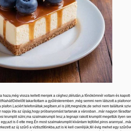
 haza,még vissza kellett menjek a céghez,délután,a főnökömnél voltam és kapott é
at!Nahát!Délelőtt takarítottam a gyűlésteremben ,még semmi nem látszott a plafonon,v
a plafon.Laciért telefonáltak,segítsen,el is jött,megnézte,de sehol nem találtunk sz
 napja írta az újság,hogy próbanyomást tartanak a városban...már nagyon fáradtan
si krumplit sülni,ma szalmakrumpli lesz,a tegnapi rakott krumplit megettük ilyen s
gy,azt is ő ette meg.Én most szalmakrumplit kívántam tejföllel,piros arannyal...má
zett az új szűrő a víztisztítónkba,azt is ki kell cseréljük,fél évig mehet egy szűr