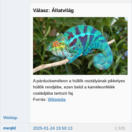
Válasz: Állatvilág
Administrator
Nincs itt
A párduckaméleon a hüllők osztályának pikkelyes
hüllők rendjébe, ezen belül a kaméleonfélék
családjába tartozó faj.
Forrás:
Wikipédia
Weblap
2025-01-24 19:50:13
1,925
margit2