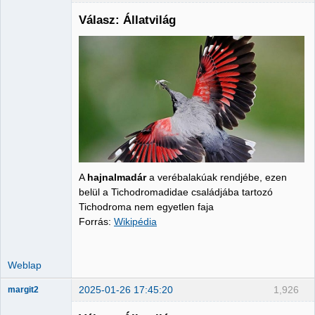
Válasz: Állatvilág
Administrator
Nincs itt
A
hajnalmadár
a verébalakúak rendjébe, ezen
belül a Tichodromadidae családjába tartozó
Tichodroma nem egyetlen faja
Forrás:
Wikipédia
Weblap
2025-01-26 17:45:20
1,926
margit2