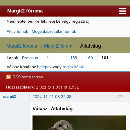
Margit2 fóruma
Nem léptél be.
Kérlek, lépj be vagy regisztrálj.
Kezdőlap
Aktív témák
Megválaszolatlan témák
Felhasználólista
Szabályzat
→
Állatvilág
Margit2 fóruma
→
Margit2 forum
Keresés
Lapok
Previous
1
…
159
160
161
Regisztráció
Válasz írásához
belépek
vagy
regisztrálok
Belépés
RSS tema forras
Hozzászólások: 1,921 to 1,931 of 1,931
2024-11-21 08:22:08
1,921
margit2
Válasz: Állatvilág
Administrator
Nincs itt