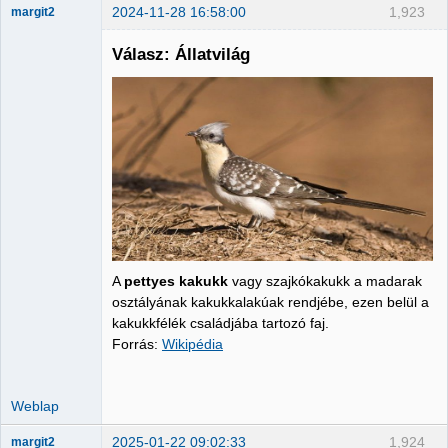
2024-11-28 16:58:00
1,923
margit2
Válasz: Állatvilág
Administrator
Nincs itt
A
pettyes kakukk
vagy szajkókakukk a madarak
osztályának kakukkalakúak rendjébe, ezen belül a
kakukkfélék családjába tartozó faj.
Forrás:
Wikipédia
Weblap
2025-01-22 09:02:33
1,924
margit2