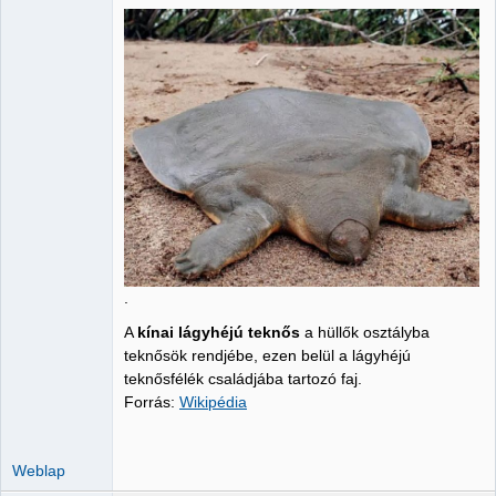
Administrator
Nincs itt
.
A
kínai lágyhéjú teknős
a hüllők osztályba
teknősök rendjébe, ezen belül a lágyhéjú
teknősfélék családjába tartozó faj.
Forrás:
Wikipédia
Weblap