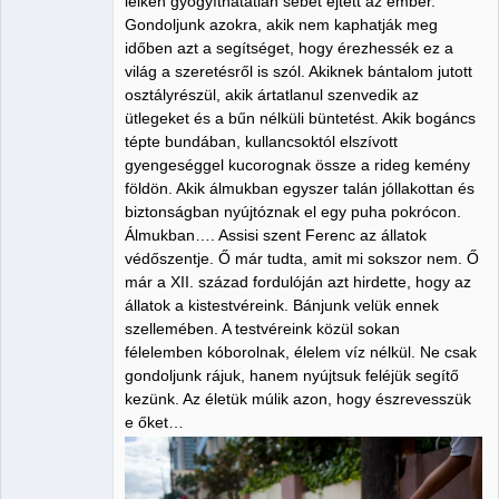
lelkén gyógyíthatatlan sebet ejtett az ember.
Gondoljunk azokra, akik nem kaphatják meg
időben azt a segítséget, hogy érezhessék ez a
világ a szeretésről is szól. Akiknek bántalom jutott
osztályrészül, akik ártatlanul szenvedik az
ütlegeket és a bűn nélküli büntetést. Akik bogáncs
tépte bundában, kullancsoktól elszívott
gyengeséggel kucorognak össze a rideg kemény
földön. Akik álmukban egyszer talán jóllakottan és
biztonságban nyújtóznak el egy puha pokrócon.
Álmukban…. Assisi szent Ferenc az állatok
védőszentje. Ő már tudta, amit mi sokszor nem. Ő
már a XII. század fordulóján azt hirdette, hogy az
állatok a kistestvéreink. Bánjunk velük ennek
szellemében. A testvéreink közül sokan
félelemben kóborolnak, élelem víz nélkül. Ne csak
gondoljunk rájuk, hanem nyújtsuk feléjük segítő
kezünk. Az életük múlik azon, hogy észrevesszük
e őket…