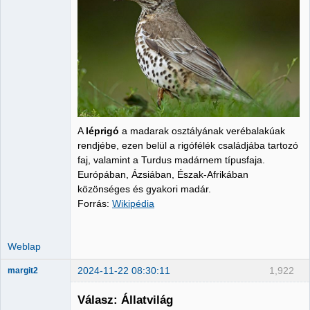
A
léprigó
a madarak osztályának verébalakúak
rendjébe, ezen belül a rigófélék családjába tartozó
faj, valamint a Turdus madárnem típusfaja.
Európában, Ázsiában, Észak-Afrikában
közönséges és gyakori madár.
Forrás:
Wikipédia
Weblap
2024-11-22 08:30:11
1,922
margit2
Válasz: Állatvilág