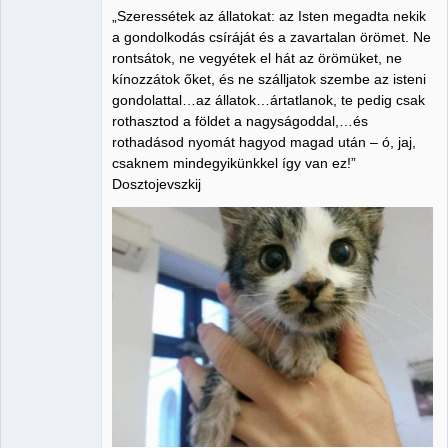
„Szeressétek az állatokat: az Isten megadta nekik
Member
a gondolkodás csíráját és a zavartalan örömet. Ne
rontsátok, ne vegyétek el hát az örömüket, ne
Nincs itt
kínozzátok őket, és ne szálljatok szembe az isteni
gondolattal…az állatok…ártatlanok, te pedig csak
rothasztod a földet a nagyságoddal,…és
rothadásod nyomát hagyod magad után – ó, jaj,
csaknem mindegyikünkkel így van ez!”
Dosztojevszkij