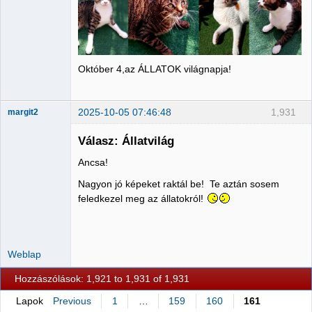
Október 4,az ÁLLATOK világnapja!
2025-10-05 07:46:48
1,931
margit2
Válasz: Állatvilág
Ancsa!
Administrator
Nagyon jó képeket raktál be! Te aztán sosem
Nincs itt
feledkezel meg az állatokról!
Weblap
Hozzászólások: 1,921 to 1,931 of 1,931
Lapok
Previous
1
…
159
160
161