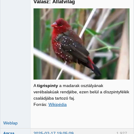
Válasz: Állatvilág
Administrator
Nincs itt
A
tigrispinty
a madarak osztályának
verébalakúak rendjébe, ezen belül a díszpintyfélék
családjába tartozó faj.
Forrás:
Wikipédia
Weblap
2025-02-17 19:05:09
1,927
Ancsa