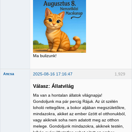
Member
Nincs itt
Ma bulizunk!
2025-08-16 17:16:47
1,929
Ancsa
Válasz: Állatvilág
Ma van a hontalan állatok világnapja!
Member
Gondoljunk ma pár percig Rájuk. Az út szélén
loholó rettegőkre, a bokor aljában megszületőkre,
Nincs itt
mindazokra, akiket az ember űzött el otthonukból,
vagy akiknek soha nem adatott meg az otthon
melege. Gondoljunk mindazokra, akiknek testén,