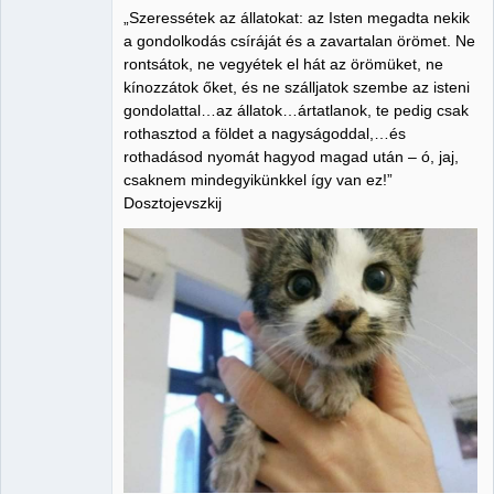
„Szeressétek az állatokat: az Isten megadta nekik
Member
a gondolkodás csíráját és a zavartalan örömet. Ne
rontsátok, ne vegyétek el hát az örömüket, ne
Nincs itt
kínozzátok őket, és ne szálljatok szembe az isteni
gondolattal…az állatok…ártatlanok, te pedig csak
rothasztod a földet a nagyságoddal,…és
rothadásod nyomát hagyod magad után – ó, jaj,
csaknem mindegyikünkkel így van ez!”
Dosztojevszkij