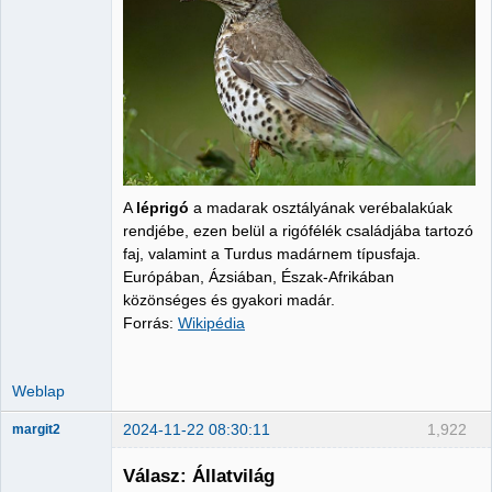
A
léprigó
a madarak osztályának verébalakúak
rendjébe, ezen belül a rigófélék családjába tartozó
faj, valamint a Turdus madárnem típusfaja.
Európában, Ázsiában, Észak-Afrikában
közönséges és gyakori madár.
Forrás:
Wikipédia
Weblap
2024-11-22 08:30:11
1,922
margit2
Válasz: Állatvilág