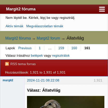
Margit2 fóruma
Nem léptél be.
Kérlek, lépj be vagy regisztrálj.
Kezdőlap
Aktív témák
Megválaszolatlan témák
Felhasználólista
Szabályzat
→
Állatvilág
Margit2 fóruma
→
Margit2 forum
Keresés
Lapok
Previous
1
…
159
160
161
Regisztráció
Válasz írásához
belépek
vagy
regisztrálok
Belépés
RSS tema forras
Hozzászólások: 1,921 to 1,931 of 1,931
2024-11-21 08:22:08
1,921
margit2
Válasz: Állatvilág
Administrator
Nincs itt