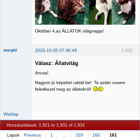
Október 4,az ÁLLATOK világnapja!
2025-10-05 07:46:48
1,931
margit2
Válasz: Állatvilág
Ancsa!
Administrator
Nagyon jó képeket raktál be! Te aztán sosem
Nincs itt
feledkezel meg az állatokról!
Weblap
Hozzászólások: 1,921 to 1,931 of 1,931
Lapok
Previous
1
…
159
160
161