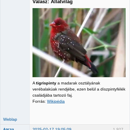
Válasz: Állatvilág
Administrator
Nincs itt
A
tigrispinty
a madarak osztályának
verébalakúak rendjébe, ezen belül a díszpintyfélék
családjába tartozó faj.
Forrás:
Wikipédia
Weblap
2025-02-17 19:05:09
1,927
Ancsa