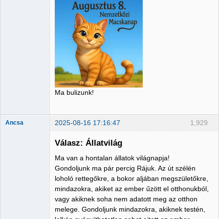
Member
Nincs itt
Ma bulizunk!
2025-08-16 17:16:47
1,929
Ancsa
Válasz: Állatvilág
Ma van a hontalan állatok világnapja!
Member
Gondoljunk ma pár percig Rájuk. Az út szélén
loholó rettegőkre, a bokor aljában megszületőkre,
Nincs itt
mindazokra, akiket az ember űzött el otthonukból,
vagy akiknek soha nem adatott meg az otthon
melege. Gondoljunk mindazokra, akiknek testén,