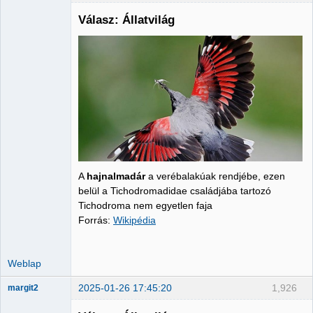
Válasz: Állatvilág
Administrator
Nincs itt
A
hajnalmadár
a verébalakúak rendjébe, ezen
belül a Tichodromadidae családjába tartozó
Tichodroma nem egyetlen faja
Forrás:
Wikipédia
Weblap
2025-01-26 17:45:20
1,926
margit2