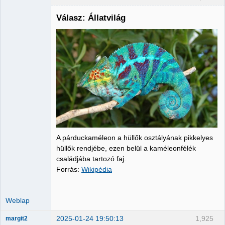
Válasz: Állatvilág
Administrator
Nincs itt
A párduckaméleon a hüllők osztályának pikkelyes
hüllők rendjébe, ezen belül a kaméleonfélék
családjába tartozó faj.
Forrás:
Wikipédia
Weblap
2025-01-24 19:50:13
1,925
margit2