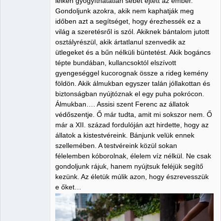
lelkén gyógyíthatatlan sebet ejtett az ember.
Gondoljunk azokra, akik nem kaphatják meg
időben azt a segítséget, hogy érezhessék ez a
világ a szeretésről is szól. Akiknek bántalom jutott
osztályrészül, akik ártatlanul szenvedik az
ütlegeket és a bűn nélküli büntetést. Akik bogáncs
tépte bundában, kullancsoktól elszívott
gyengeséggel kucorognak össze a rideg kemény
földön. Akik álmukban egyszer talán jóllakottan és
biztonságban nyújtóznak el egy puha pokrócon.
Álmukban…. Assisi szent Ferenc az állatok
védőszentje. Ő már tudta, amit mi sokszor nem. Ő
már a XII. század fordulóján azt hirdette, hogy az
állatok a kistestvéreink. Bánjunk velük ennek
szellemében. A testvéreink közül sokan
félelemben kóborolnak, élelem víz nélkül. Ne csak
gondoljunk rájuk, hanem nyújtsuk feléjük segítő
kezünk. Az életük múlik azon, hogy észrevesszük
e őket…