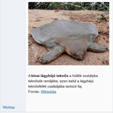
Administrator
Nincs itt
.
A
kínai lágyhéjú teknős
a hüllők osztályba
teknősök rendjébe, ezen belül a lágyhéjú
teknősfélék családjába tartozó faj.
Forrás:
Wikipédia
Weblap