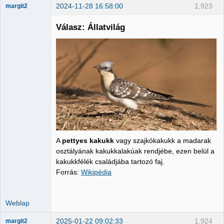
2024-11-28 16:58:00
1,923
margit2
Válasz: Állatvilág
Administrator
Nincs itt
A
pettyes kakukk
vagy szajkókakukk a madarak
osztályának kakukkalakúak rendjébe, ezen belül a
kakukkfélék családjába tartozó faj.
Forrás:
Wikipédia
Weblap
2025-01-22 09:02:33
1,924
margit2