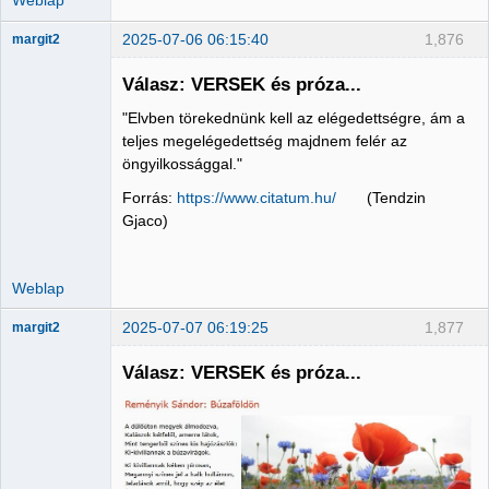
Weblap
2025-07-06 06:15:40
1,876
margit2
Válasz: VERSEK és próza...
"Elvben törekednünk kell az elégedettségre, ám a
Administrator
teljes megelégedettség majdnem felér az
öngyilkossággal."
Nincs itt
Forrás:
https://www.citatum.hu/
(Tendzin
Gjaco)
Weblap
2025-07-07 06:19:25
1,877
margit2
Válasz: VERSEK és próza...
Administrator
Nincs itt