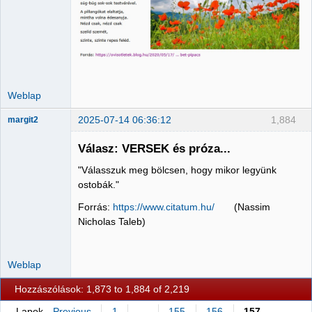
Nincs itt
Weblap
2025-07-14 06:36:12
1,884
margit2
Válasz: VERSEK és próza...
"Válasszuk meg bölcsen, hogy mikor legyünk
Administrator
ostobák."
Nincs itt
Forrás:
https://www.citatum.hu/
(Nassim
Nicholas Taleb)
Weblap
Hozzászólások: 1,873 to 1,884 of 2,219
Lapok
Previous
1
…
155
156
157