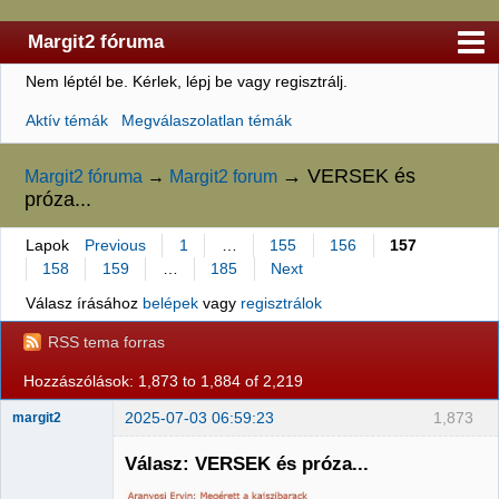
Margit2 fóruma
Nem léptél be.
Kérlek, lépj be vagy regisztrálj.
Kezdőlap
Aktív témák
Megválaszolatlan témák
Felhasználólista
Szabályzat
→
VERSEK és
Margit2 fóruma
→
Margit2 forum
próza...
Keresés
Lapok
Previous
1
…
155
156
157
Regisztráció
158
159
…
185
Next
Belépés
Válasz írásához
belépek
vagy
regisztrálok
RSS tema forras
Hozzászólások: 1,873 to 1,884 of 2,219
2025-07-03 06:59:23
1,873
margit2
Válasz: VERSEK és próza...