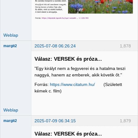
Weblap
2025-07-08 06:26:24
1,878
margit2
Válasz: VERSEK és próza...
"Egy királyt nem a fegyverei és a hatalma teszi
Administrator
naggyá, hanem az emberek, akik követik őt."
Nincs itt
Forrás:
https://www.citatum.hu/
(Született
kémek c. film)
Weblap
2025-07-09 06:34:15
1,879
margit2
Válasz: VERSEK és próza...