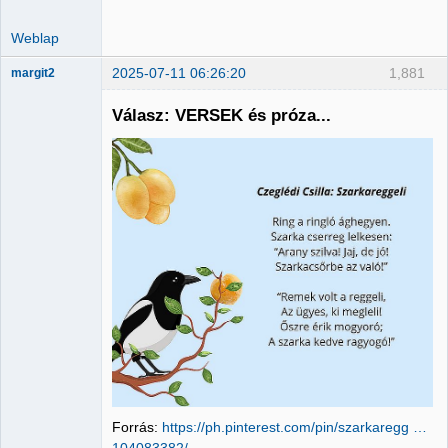
Weblap
2025-07-11 06:26:20
1,881
margit2
Válasz: VERSEK és próza...
Administrator
Nincs itt
Forrás:
https://ph.pinterest.com/pin/szarkaregg …
104083382/