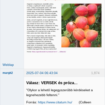
Administrator
Nincs itt
Weblap
2025-07-04 06:43:04
1,874
margit2
Válasz: VERSEK és próza...
"Olykor a lehető legegyszerűbb kérdéseket a
Administrator
legnehezebb feltenni."
Nincs itt
Forrás:
https://www.citatum.hu/
(Colleen