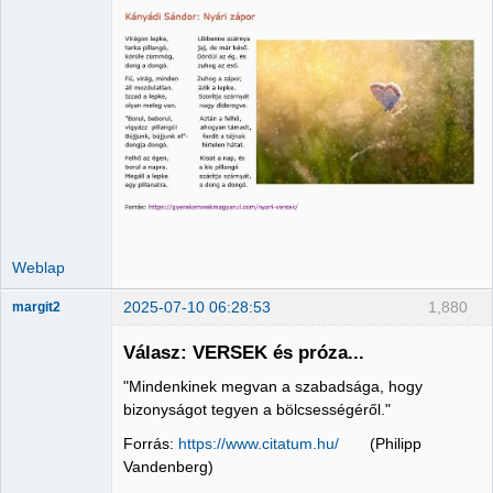
Administrator
Nincs itt
Weblap
2025-07-10 06:28:53
1,880
margit2
Válasz: VERSEK és próza...
"Mindenkinek megvan a szabadsága, hogy
Administrator
bizonyságot tegyen a bölcsességéről."
Nincs itt
Forrás:
https://www.citatum.hu/
(Philipp
Vandenberg)