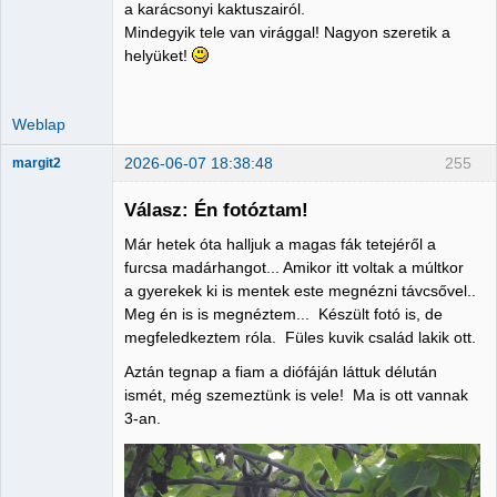
a karácsonyi kaktuszairól.
Mindegyik tele van virággal! Nagyon szeretik a
helyüket!
Weblap
2026-06-07 18:38:48
255
margit2
Válasz: Én fotóztam!
Már hetek óta halljuk a magas fák tetejéről a
Administrator
furcsa madárhangot... Amikor itt voltak a múltkor
a gyerekek ki is mentek este megnézni távcsővel..
Nincs itt
Meg én is is megnéztem... Készült fotó is, de
megfeledkeztem róla. Füles kuvik család lakik ott.
Aztán tegnap a fiam a diófáján láttuk délután
ismét, még szemeztünk is vele! Ma is ott vannak
3-an.