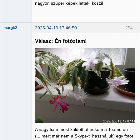
nagyon szuper képek lettek, köszi!
2025-04-13 17:46:50
254
margit2
Válasz: Én fotóztam!
Administrator
Nincs itt
A nagy fiam most küldött át nekem a Teams-on
(... mert már nem a Skype-t használjuk) egy fotót