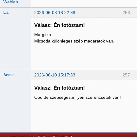
Weblap
2026-06-08 18:22:38
256
Lia
Válasz: Én fotóztam!
Margitka.
Member
Micsoda különleges szép madaratok van.
Nincs itt
2026-06-10 15:17:33
257
Ancsa
Válasz: Én fotóztam!
Óóó de szépséges,milyen szerencsétek van!
Member
Nincs itt