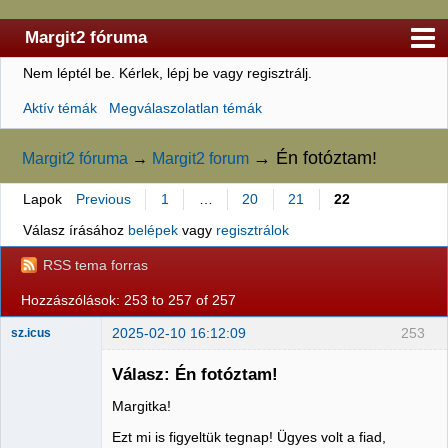
Margit2 fóruma
Nem léptél be.
Kérlek, lépj be vagy regisztrálj.
Kezdőlap
Aktív témák
Megválaszolatlan témák
Felhasználólista
Szabályzat
→
Én fotóztam!
Margit2 fóruma
→
Margit2 forum
Keresés
Lapok
Previous
1
…
20
21
22
Regisztráció
Válasz írásához
belépek
vagy
regisztrálok
Belépés
RSS tema forras
Hozzászólások: 253 to 257 of 257
2025-02-10 16:12:09
253
sz.icus
Válasz: Én fotóztam!
Margitka!
Member
Ezt mi is figyeltük tegnap! Ügyes volt a fiad,
Nincs itt