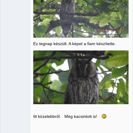
Ez tegnap készült. A képet a fiam készítette.
Itt közelebbről. Még kacsintott is!