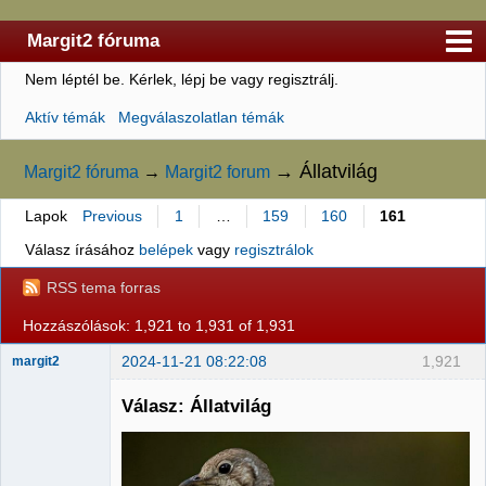
Margit2 fóruma
Nem léptél be.
Kérlek, lépj be vagy regisztrálj.
Kezdőlap
Aktív témák
Megválaszolatlan témák
Felhasználólista
Szabályzat
→
Állatvilág
Margit2 fóruma
→
Margit2 forum
Keresés
Lapok
Previous
1
…
159
160
161
Regisztráció
Válasz írásához
belépek
vagy
regisztrálok
Belépés
RSS tema forras
Hozzászólások: 1,921 to 1,931 of 1,931
2024-11-21 08:22:08
1,921
margit2
Válasz: Állatvilág
Administrator
Nincs itt