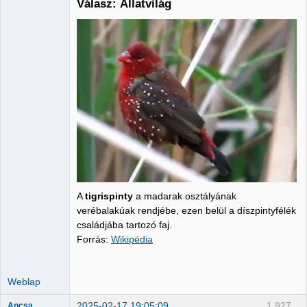
Válasz: Állatvilág
Administrator
Nincs itt
A
tigrispinty
a madarak osztályának
verébalakúak rendjébe, ezen belül a díszpintyfélék
családjába tartozó faj.
Forrás:
Wikipédia
Weblap
2025-02-17 19:05:09
1,927
Ancsa