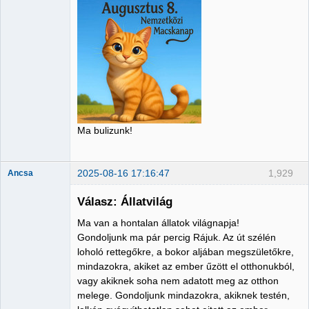
Member
Nincs itt
Ma bulizunk!
2025-08-16 17:16:47
1,929
Ancsa
Válasz: Állatvilág
Ma van a hontalan állatok világnapja!
Member
Gondoljunk ma pár percig Rájuk. Az út szélén
loholó rettegőkre, a bokor aljában megszületőkre,
Nincs itt
mindazokra, akiket az ember űzött el otthonukból,
vagy akiknek soha nem adatott meg az otthon
melege. Gondoljunk mindazokra, akiknek testén,