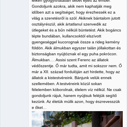
lelkén gyógyíthatatlan sebet ejtett az ember.
Gondoljunk azokra, akik nem kaphatják meg
időben azt a segítséget, hogy érezhessék ez a
világ a szeretésről is szól. Akiknek bántalom jutott
osztályrészül, akik ártatlanul szenvedik az
ütlegeket és a bűn nélküli büntetést. Akik bogáncs
tépte bundában, kullancsoktól elszívott
gyengeséggel kucorognak össze a rideg kemény
földön. Akik álmukban egyszer talán jóllakottan és
biztonságban nyújtóznak el egy puha pokrócon.
Álmukban…. Assisi szent Ferenc az állatok
védőszentje. Ő már tudta, amit mi sokszor nem. Ő
már a XII. század fordulóján azt hirdette, hogy az
állatok a kistestvéreink. Bánjunk velük ennek
szellemében. A testvéreink közül sokan
félelemben kóborolnak, élelem víz nélkül. Ne csak
gondoljunk rájuk, hanem nyújtsuk feléjük segítő
kezünk. Az életük múlik azon, hogy észrevesszük
e őket…