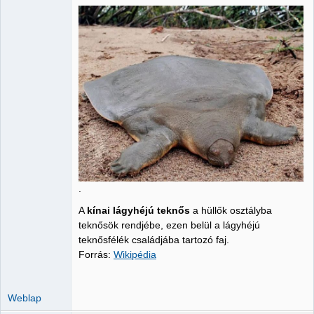
Administrator
Nincs itt
.
A
kínai lágyhéjú teknős
a hüllők osztályba
teknősök rendjébe, ezen belül a lágyhéjú
teknősfélék családjába tartozó faj.
Forrás:
Wikipédia
Weblap