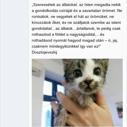
„Szeressétek az állatokat: az Isten megadta nekik
Member
a gondolkodás csíráját és a zavartalan örömet. Ne
rontsátok, ne vegyétek el hát az örömüket, ne
Nincs itt
kínozzátok őket, és ne szálljatok szembe az isteni
gondolattal…az állatok…ártatlanok, te pedig csak
rothasztod a földet a nagyságoddal,…és
rothadásod nyomát hagyod magad után – ó, jaj,
csaknem mindegyikünkkel így van ez!”
Dosztojevszkij