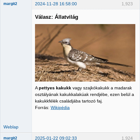
2024-11-28 16:58:00
1,923
margit2
Válasz: Állatvilág
Administrator
Nincs itt
A
pettyes kakukk
vagy szajkókakukk a madarak
osztályának kakukkalakúak rendjébe, ezen belül a
kakukkfélék családjába tartozó faj.
Forrás:
Wikipédia
Weblap
2025-01-22 09:02:33
1,924
margit2