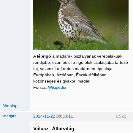
A
léprigó
a madarak osztályának verébalakúak
rendjébe, ezen belül a rigófélék családjába tartozó
faj, valamint a Turdus madárnem típusfaja.
Európában, Ázsiában, Észak-Afrikában
közönséges és gyakori madár.
Forrás:
Wikipédia
Weblap
2024-11-22 08:30:11
1,922
margit2
Válasz: Állatvilág