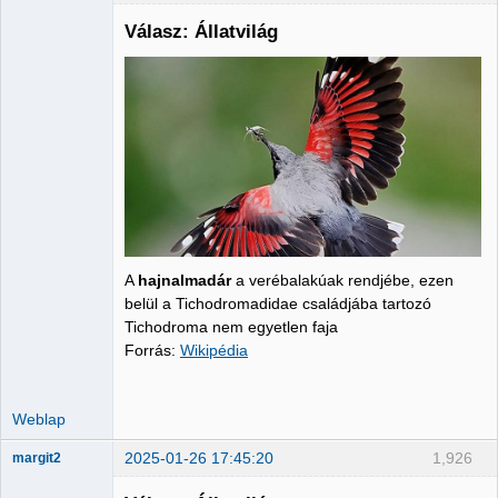
Válasz: Állatvilág
Administrator
Nincs itt
A
hajnalmadár
a verébalakúak rendjébe, ezen
belül a Tichodromadidae családjába tartozó
Tichodroma nem egyetlen faja
Forrás:
Wikipédia
Weblap
2025-01-26 17:45:20
1,926
margit2