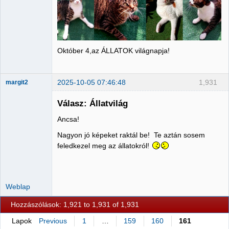
Október 4,az ÁLLATOK világnapja!
2025-10-05 07:46:48
1,931
margit2
Válasz: Állatvilág
Ancsa!
Administrator
Nagyon jó képeket raktál be! Te aztán sosem
Nincs itt
feledkezel meg az állatokról!
Weblap
Hozzászólások: 1,921 to 1,931 of 1,931
Lapok
Previous
1
…
159
160
161