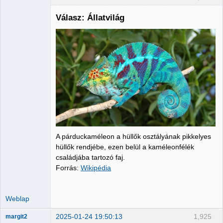
Válasz: Állatvilág
Administrator
Nincs itt
A párduckaméleon a hüllők osztályának pikkelyes
hüllők rendjébe, ezen belül a kaméleonfélék
családjába tartozó faj.
Forrás:
Wikipédia
Weblap
2025-01-24 19:50:13
1,925
margit2