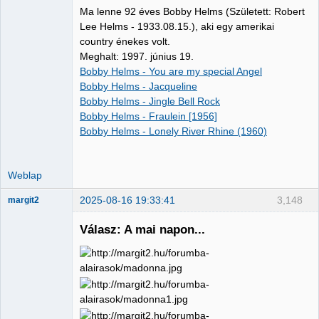
Ma lenne 92 éves Bobby Helms (Született: Robert
Lee Helms - 1933.08.15.), aki egy amerikai
country énekes volt.
Meghalt: 1997. június 19.
Bobby Helms - You are my special Angel
Bobby Helms - Jacqueline
Bobby Helms - Jingle Bell Rock
Bobby Helms - Fraulein [1956]
Bobby Helms - Lonely River Rhine (1960)
Weblap
2025-08-16 19:33:41
3,148
margit2
Válasz: A mai napon...
Administrator
Nincs itt