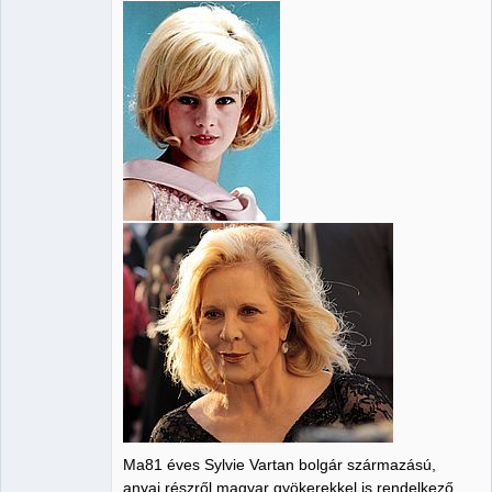
Ma81 éves Sylvie Vartan bolgár származású,
anyai részről magyar gyökerekkel is rendelkező