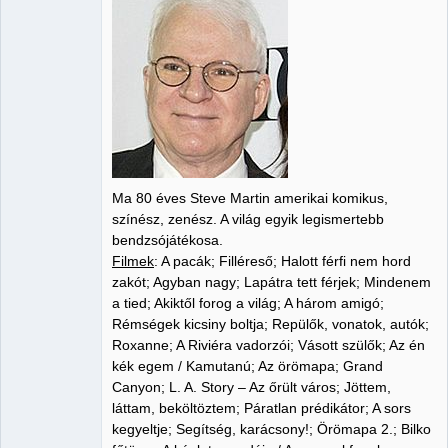
Ma 80 éves Steve Martin amerikai komikus,
színész, zenész. A világ egyik legismertebb
bendzsójátékosa.
Filmek
: A pacák; Filléreső; Halott férfi nem hord
zakót; Agyban nagy; Lapátra tett férjek; Mindenem
a tied; Akiktől forog a világ; A három amigó;
Rémségek kicsiny boltja; Repülők, vonatok, autók;
Roxanne; A Riviéra vadorzói; Vásott szülők; Az én
kék egem / Kamutanú; Az örömapa; Grand
Canyon; L. A. Story – Az őrült város; Jöttem,
láttam, beköltöztem; Páratlan prédikátor; A sors
kegyeltje; Segítség, karácsony!; Örömapa 2.; Bilko