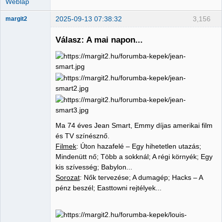
Weblap
2025-09-13 07:38:32
3,156
margit2
Válasz: A mai napon...
Administrator
Nincs itt
Ma 74 éves Jean Smart, Emmy díjas amerikai film
és TV színésznő.
Filmek
: Úton hazafelé – Egy hihetetlen utazás;
Mindenütt nő; Több a sokknál; A régi környék; Egy
kis szívesség; Babylon...
Sorozat
: Nők tervezése; A dumagép; Hacks – A
pénz beszél; Easttowni rejtélyek...