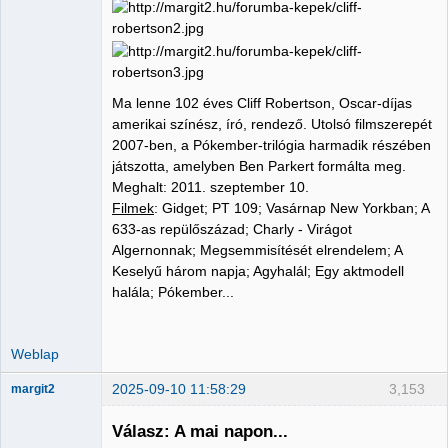
Ma lenne 102 éves Cliff Robertson, Oscar-díjas
amerikai színész, író, rendező. Utolsó filmszerepét
2007-ben, a Pókember-trilógia harmadik részében
játszotta, amelyben Ben Parkert formálta meg.
Meghalt: 2011. szeptember 10.
Filmek
: Gidget; PT 109; Vasárnap New Yorkban; A
633-as repülőszázad; Charly - Virágot
Algernonnak; Megsemmisítését elrendelem; A
Keselyű három napja; Agyhalál; Egy aktmodell
halála; Pókember...
Weblap
2025-09-10 11:58:29
3,153
margit2
Válasz: A mai napon...