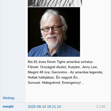
Ma 81 éves Kevin Tighe amerikai színész.
Filmek: Országúti diszkó; Kutyám, Jerry Lee;
Megint 48 óra; Geronimo - Az amerikai legenda;
Holtak hálójában; Én vagyok Én...
Sorozat: Hidegvérrel; Emergency!...
Weblap
2025-08-14 19:21:14
3,146
margit2