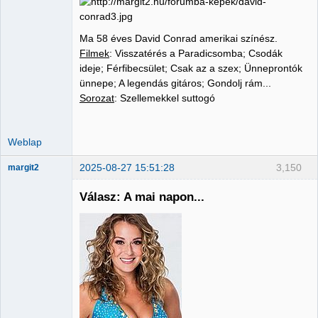
Ma 58 éves David Conrad amerikai színész.
Filmek
: Visszatérés a Paradicsomba; Csodák
ideje; Férfibecsület; Csak az a szex; Ünneprontók
ünnepe; A legendás gitáros; Gondolj rám...
Sorozat
: Szellemekkel suttogó
Weblap
2025-08-27 15:51:28
3,150
margit2
Válasz: A mai napon...
Administrator
Nincs itt