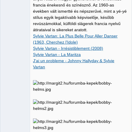
francia énekesnő és színésznő. Az 1960-as
években vált ismertté és népszerűvé, mint a yé-yé
stílus egyik legaktívabb képviselője, később
revüszámokkal, külföldi slágerek francia nyelvű
átirataival is sikereket aratott.
Sylvie Vartan: La Plus Belle Pour Aller Danser
(1963, Cherchez l'Idole)
Sylvie Vartan - Irrésistiblement (2008)
Sylvie Vartan - La Maritza
J'ai un probleme - Johnny Hallyday & Sylvie
Vartan