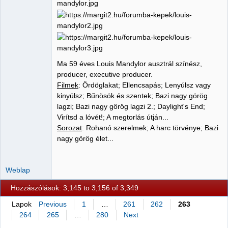
Ma 59 éves Louis Mandylor ausztrál színész,
producer, executive producer.
Filmek
: Ördöglakat; Ellencsapás; Lenyúlsz vagy
kinyúlsz; Bűnösök és szentek; Bazi nagy görög
lagzi; Bazi nagy görög lagzi 2.; Daylight's End;
Virítsd a lóvét!; A megtorlás útján...
Sorozat
: Rohanó szerelmek; A harc törvénye; Bazi
nagy görög élet...
Weblap
Hozzászólások: 3,145 to 3,156 of 3,349
Lapok
Previous
1
…
261
262
263
264
265
…
280
Next