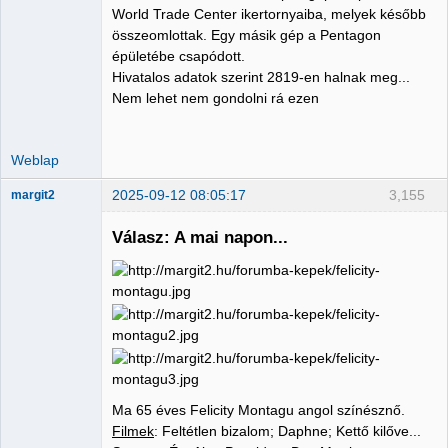
World Trade Center ikertornyaiba, melyek később
összeomlottak. Egy másik gép a Pentagon
épületébe csapódott.
Hivatalos adatok szerint 2819-en halnak meg...
Nem lehet nem gondolni rá ezen
Weblap
2025-09-12 08:05:17
3,155
margit2
Válasz: A mai napon...
Administrator
Nincs itt
Ma 65 éves Felicity Montagu angol színésznő.
Filmek
: Feltétlen bizalom; Daphne; Kettő kilőve...