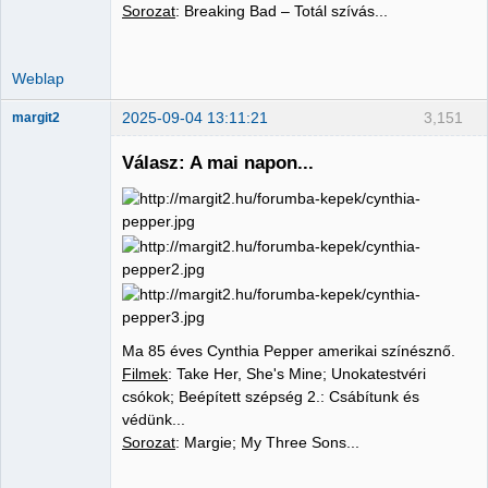
Sorozat
: Breaking Bad – Totál szívás...
Weblap
2025-09-04 13:11:21
3,151
margit2
Válasz: A mai napon...
Administrator
Nincs itt
Ma 85 éves Cynthia Pepper amerikai színésznő.
Filmek
: Take Her, She's Mine; Unokatestvéri
csókok; Beépített szépség 2.: Csábítunk és
védünk...
Sorozat
: Margie; My Three Sons...