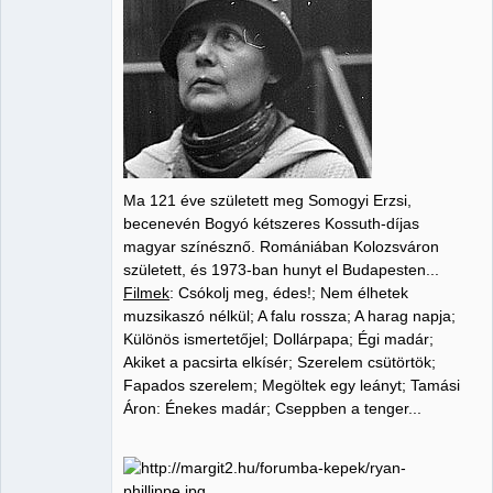
Ma 121 éve született meg Somogyi Erzsi,
becenevén Bogyó kétszeres Kossuth-díjas
magyar színésznő. Romániában Kolozsváron
született, és 1973-ban hunyt el Budapesten...
Filmek
: Csókolj meg, édes!; Nem élhetek
muzsikaszó nélkül; A falu rossza; A harag napja;
Különös ismertetőjel; Dollárpapa; Égi madár;
Akiket a pacsirta elkísér; Szerelem csütörtök;
Fapados szerelem; Megöltek egy leányt; Tamási
Áron: Énekes madár; Cseppben a tenger...