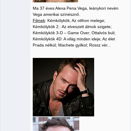
Ma 37 éves Alexa Pena Vega, leánykori nevén
Vega amerikai színésznő.
Filmek
: Kémkölykök; Az otthon melege;
Kémkölykök 2.: Az elveszett álmok szigete;
Kémkölykök 3-D – Game Over; Ottalvós buli;
Kémkölykök 4D: A világ minden ideje; Az élet
Prada nélkül; Machete gyilkol; Rossz vér...