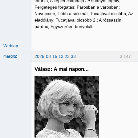
főtörzs; A képlet csapdája / A spanyol fogoly;
Fergeteges forgatás; Párosban a városban;
Novocaine; Több a sokknál; Tucatjával olcsóbb; Az
eladólány; Tucatjával olcsóbb 2.; A rózsaszín
párduc; Egyszerűen bonyolult...
Weblap
2025-08-15 13:23:33
3,147
margit2
Válasz: A mai napon...
Administrator
Nincs itt