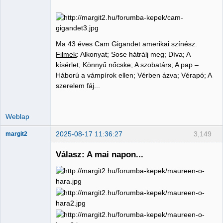
Ma 43 éves Cam Gigandet amerikai színész.
Filmek
: Alkonyat; Sose hátrálj meg; Díva; A
kísérlet; Könnyű nőcske; A szobatárs; A pap –
Háború a vámpírok ellen; Vérben ázva; Vérapó; A
szerelem fáj...
Weblap
2025-08-17 11:36:27
3,149
margit2
Válasz: A mai napon...
Administrator
Nincs itt