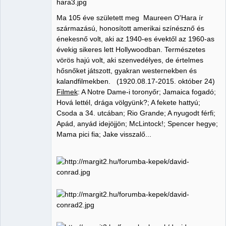
Ma 105 éve született meg Maureen O'Hara ír
származású, honosított amerikai színésznő és
énekesnő volt, aki az 1940-es évektől az 1960-as
évekig sikeres lett Hollywoodban. Természetes
vörös hajú volt, aki szenvedélyes, de értelmes
hősnőket játszott, gyakran westernekben és
kalandfilmekben. (1920.08.17-2015. október 24)
Filmek
: A Notre Dame-i toronyőr; Jamaica fogadó;
Hová lettél, drága völgyünk?; A fekete hattyú;
Csoda a 34. utcában; Rio Grande; A nyugodt férfi;
Apád, anyád idejöjjön; McLintock!; Spencer hegye;
Mama pici fia; Jake visszalő...