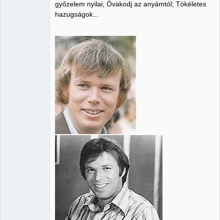
győzelem nyilai; Óvakodj az anyámtól; Tökéletes
hazugságok...