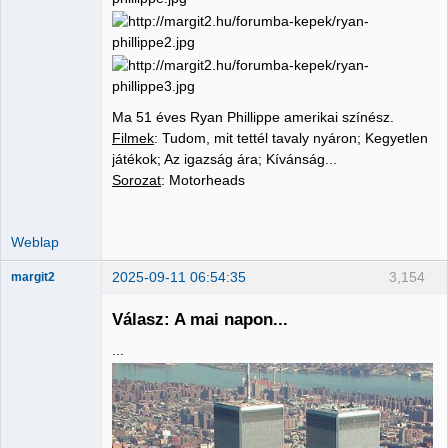
Ma 51 éves Ryan Phillippe amerikai színész.
Filmek
: Tudom, mit tettél tavaly nyáron; Kegyetlen
játékok; Az igazság ára; Kívánság...
Sorozat
: Motorheads
Weblap
2025-09-11 06:54:35
3,154
margit2
Válasz: A mai napon...
...
Administrator
Nincs itt