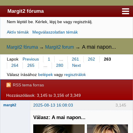
Margit2 fóruma
Nem léptél be.
Kérlek, lépj be vagy regisztrálj.
Kezdőlap
Aktív témák
Megválaszolatlan témák
Felhasználólista
Szabályzat
→
A mai napon...
Margit2 fóruma
→
Margit2 forum
Keresés
Lapok
Previous
1
…
261
262
263
264
265
…
280
Next
Regisztráció
Válasz írásához
belépek
vagy
regisztrálok
Belépés
RSS tema forras
Hozzászólások: 3,145 to 3,156 of 3,349
2025-08-13 16:08:03
3,145
margit2
Válasz: A mai napon...
Administrator