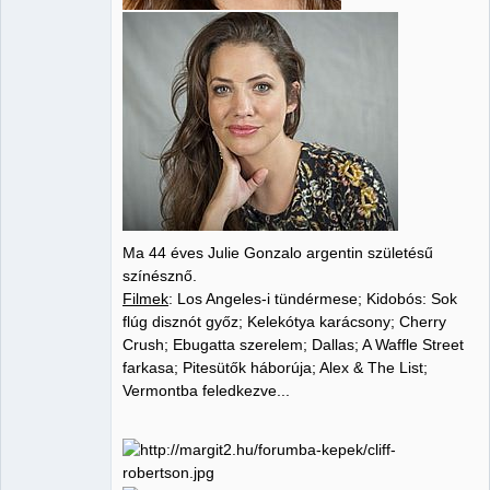
Ma 44 éves Julie Gonzalo argentin születésű
színésznő.
Filmek
: Los Angeles-i tündérmese; Kidobós: Sok
flúg disznót győz; Kelekótya karácsony; Cherry
Crush; Ebugatta szerelem; Dallas; A Waffle Street
farkasa; Pitesütők háborúja; Alex & The List;
Vermontba feledkezve...