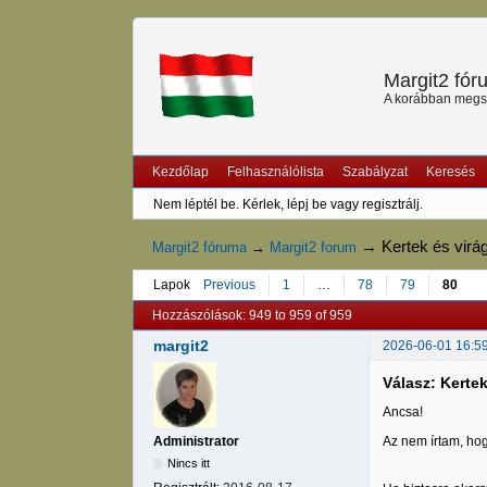
Margit2 fó
A korábban megszű
Kezdőlap
Felhasználólista
Szabályzat
Keresés
Nem léptél be.
Kérlek, lépj be vagy regisztrálj.
→
Kertek és virá
Margit2 fóruma
→
Margit2 forum
Lapok
Previous
1
…
78
79
80
Hozzászólások: 949 to 959 of 959
margit2
2026-06-01 16:5
Válasz: Kerte
Ancsa!
Az nem írtam, ho
Administrator
Nincs itt