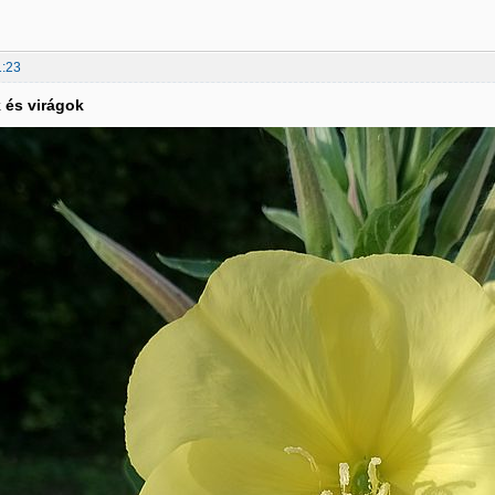
1:23
k és virágok