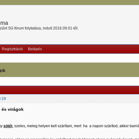
ruma
nt SG fórum folytatása, indult 2016.09.01-től.
Regisztráció
Belépés
gok
9:29
k és virágok
gy
sötét
, szeles, meleg helyen kell szárítani, mert ha a napon szárítod, akkor barnás