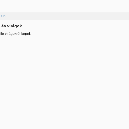
1:06
k és virágok
ló virágokról képet.