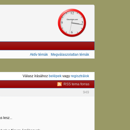
Aktív témák
Megválaszolatlan témák
Válasz írásához
belépek
vagy
regisztrálok
RSS tema forras
949
 lesz...