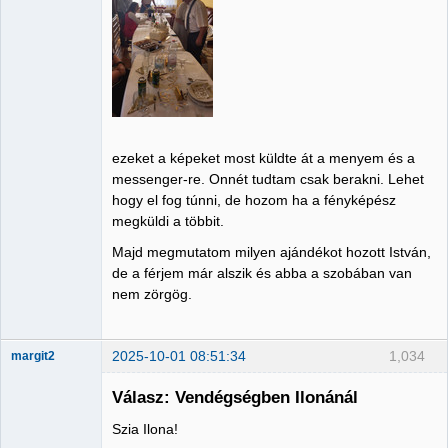
ezeket a képeket most küldte át a menyem és a
messenger-re. Onnét tudtam csak berakni. Lehet
hogy el fog túnni, de hozom ha a fényképész
megküldi a többit.
Majd megmutatom milyen ajándékot hozott István,
de a férjem már alszik és abba a szobában van
nem zörgög.
2025-10-01 08:51:34
1,034
margit2
Válasz: Vendégségben Ilonánál
Szia Ilona!