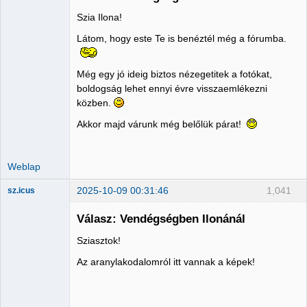
Szia Ilona!
Administrator
Látom, hogy este Te is benéztél még a fórumba.
Nincs itt
Még egy jó ideig biztos nézegetitek a fotókat,
boldogság lehet ennyi évre visszaemlékezni
közben.
Akkor majd várunk még belőlük párat!
Weblap
2025-10-09 00:31:46
1,041
sz.icus
Válasz: Vendégségben Ilonánál
Sziasztok!
Member
Az aranylakodalomról itt vannak a képek!
Nincs itt