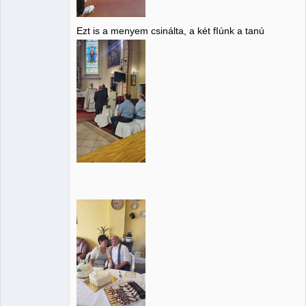
Ezt is a menyem csinálta, a két fIúnk a tanú