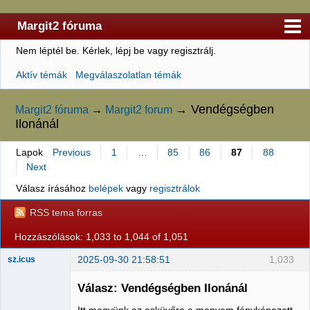
Margit2 fóruma
Nem léptél be.
Kérlek, lépj be vagy regisztrálj.
Kezdőlap
Aktív témák
Megválaszolatlan témák
Felhasználólista
Szabályzat
→
Vendégségben
Margit2 fóruma
→
Margit2 forum
Ilonánál
Keresés
Lapok
Previous
1
…
85
86
87
88
Regisztráció
Next
Belépés
Válasz írásához
belépek
vagy
regisztrálok
RSS tema forras
Hozzászólások: 1,033 to 1,044 of 1,051
2025-09-30 21:58:51
1,033
sz.icus
Válasz: Vendégségben Ilonánál
Itt megyünk az esküvőre a menyem fényképezett