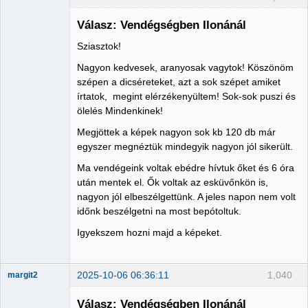
Válasz: Vendégségben Ilonánál
Sziasztok!
Member
Nagyon kedvesek, aranyosak vagytok! Köszönöm
Nincs itt
szépen a dicséreteket, azt a sok szépet amiket
írtatok, megint elérzékenyültem! Sok-sok puszi és
ölelés Mindenkinek!
Megjöttek a képek nagyon sok kb 120 db már
egyszer megnéztük mindegyik nagyon jól sikerült.
Ma vendégeink voltak ebédre hívtuk őket és 6 óra
után mentek el. Ők voltak az esküvőnkön is,
nagyon jól elbeszélgettünk. A jeles napon nem volt
időnk beszélgetni na most bepótoltuk.
Igyekszem hozni majd a képeket.
2025-10-06 06:36:11
1,040
margit2
Válasz: Vendégségben Ilonánál