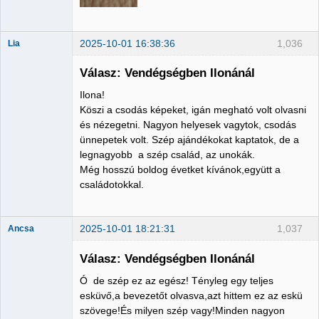
2025-10-01 16:38:36
1,036
Lia
Válasz: Vendégségben Ilonánál
Ilona!
Member
Köszi a csodás képeket, igán megható volt olvasni
és nézegetni. Nagyon helyesek vagytok, csodás
Nincs itt
ünnepetek volt. Szép ajándékokat kaptatok, de a
legnagyobb a szép család, az unokák.
Még hosszú boldog évetket kívánok,együtt a
családotokkal.
2025-10-01 18:21:31
1,037
Ancsa
Válasz: Vendégségben Ilonánál
Ó de szép ez az egész! Tényleg egy teljes
Member
esküvő,a bevezetőt olvasva,azt hittem ez az eskü
szövege!És milyen szép vagy!Minden nagyon
Nincs itt