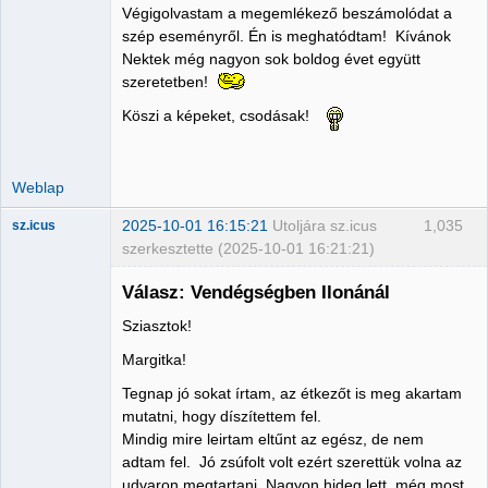
Administrator
Végigolvastam a megemlékező beszámolódat a
Nincs itt
szép eseményről. Én is meghatódtam! Kívánok
Nektek még nagyon sok boldog évet együtt
szeretetben!
Köszi a képeket, csodásak!
Weblap
2025-10-01 16:15:21
Utoljára sz.icus
1,035
sz.icus
szerkesztette (2025-10-01 16:21:21)
Válasz: Vendégségben Ilonánál
Sziasztok!
Member
Margitka!
Nincs itt
Tegnap jó sokat írtam, az étkezőt is meg akartam
mutatni, hogy díszítettem fel.
Mindig mire leirtam eltűnt az egész, de nem
adtam fel. Jó zsúfolt volt ezért szerettük volna az
udvaron megtartani. Nagyon hideg lett, még most