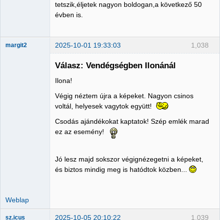
tetszik,éljetek nagyon boldogan,a következő 50
évben is.
2025-10-01 19:33:03
1,038
margit2
Válasz: Vendégségben Ilonánál
Ilona!
Administrator
Végig néztem újra a képeket. Nagyon csinos
Nincs itt
voltál, helyesek vagytok együtt!
Csodás ajándékokat kaptatok! Szép emlék marad
ez az esemény!
Jó lesz majd sokszor végignézegetni a képeket,
és biztos mindig meg is hatódtok közben...
Weblap
2025-10-05 20:10:22
1,039
sz.icus