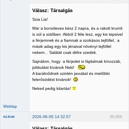
Válasz: Társalgás
Szia Lia!
Administrator
Már a borsóleves kész 2 napra, és a rakott krumli
Nincs itt
is sül a sütőben. Abból 2 féle lesz, egy kis tepsivel
a férjemnek és a fiamnak a szokásos tejföllel, a
másik adag egy kis jénaival növényi tejföllel
nekem... Salátát csak délre szedek.
Sajnálom, hogy a férjedet is fájdalmak kínozzák,
jobbulást kívánok Neki!
A barátnődnek szintén javulást és mielőbbi
felerősödést kívánok!
Neked pedig kitartás!
Weblap
2026-06-05 14:32:57
30,956
sz.icus
Válasz: Társalgás