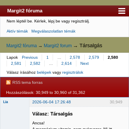
Margit2 fóruma
Nem léptél be.
Kérlek, lépj be vagy regisztrálj.
Kezdőlap
Aktív témák
Megválaszolatlan témák
Felhasználólista
Szabályzat
→
Társalgás
Margit2 fóruma
→
Margit2 forum
Keresés
Lapok
Previous
1
…
2,578
2,579
2,580
2,581
2,582
…
2,614
Next
Regisztráció
Válasz írásához
belépek
vagy
regisztrálok
Belépés
RSS tema forras
Hozzászólások: 30,949 to 30,960 of 31,362
2026-06-04 17:26:48
30,949
Lia
Válasz: Társalgás
Ancsa!
Member
A magnézium vitamin, nem gyógyszer. Mi itt