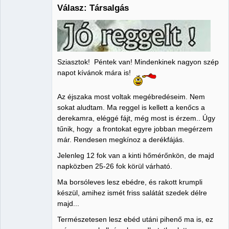
Válasz: Társalgás
Administrator
Nincs itt
Sziasztok! Péntek van! Mindenkinek nagyon szép
napot kívánok mára is!
Az éjszaka most voltak megébredéseim. Nem
sokat aludtam. Ma reggel is kellett a kenőcs a
derekamra, eléggé fájt, még most is érzem.. Úgy
tűnik, hogy a frontokat egyre jobban megérzem
már. Rendesen megkínoz a derékfájás.
Jelenleg 12 fok van a kinti hőmérőnkön, de majd
napközben 25-26 fok körül várható.
Ma borsóleves lesz ebédre, és rakott krumpli
készül, amihez ismét friss salátát szedek délre
majd...
Természetesen lesz ebéd utáni pihenő ma is, ez