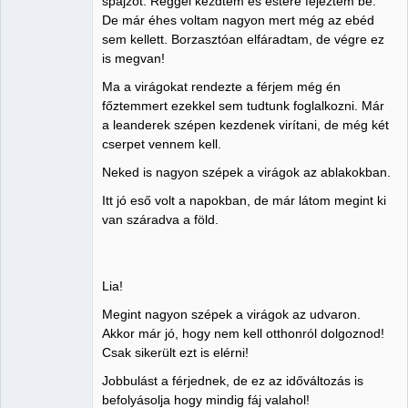
spajzot. Reggel kezdtem és estére fejeztem be.
De már éhes voltam nagyon mert még az ebéd
sem kellett. Borzasztóan elfáradtam, de végre ez
is megvan!
Ma a virágokat rendezte a férjem még én
főztemmert ezekkel sem tudtunk foglalkozni. Már
a leanderek szépen kezdenek virítani, de még két
cserpet vennem kell.
Neked is nagyon szépek a virágok az ablakokban.
Itt jó eső volt a napokban, de már látom megint ki
van száradva a föld.
Lia!
Megint nagyon szépek a virágok az udvaron.
Akkor már jó, hogy nem kell otthonról dolgoznod!
Csak sikerült ezt is elérni!
Jobbulást a férjednek, de ez az időváltozás is
befolyásolja hogy mindig fáj valahol!