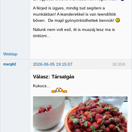
A férjed is ügyes, mindig tud segíteni a
munkákban! A leanderekkel is van teendőtök
bőven. De majd gyönyörködhettek bennük!
Nálunk nem volt eső, itt is muszáj lesz ma is
öntözni...
Weblap
2026-06-05 19:15:07
30,958
margit2
Válasz: Társalgás
Kukucs...
Administrator
Nincs itt