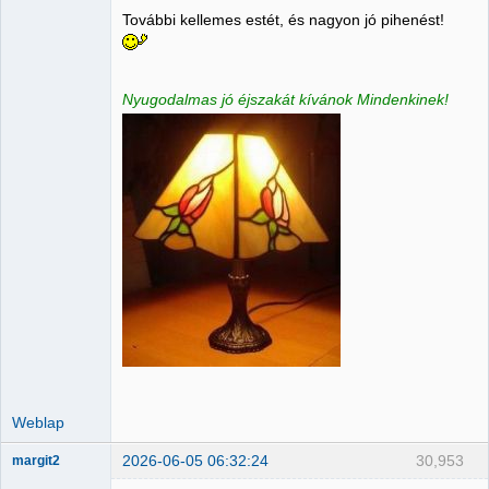
Nincs itt
További kellemes estét, és nagyon jó pihenést!
Nyugodalmas jó éjszakát kívánok Mindenkinek!
Weblap
2026-06-05 06:32:24
30,953
margit2