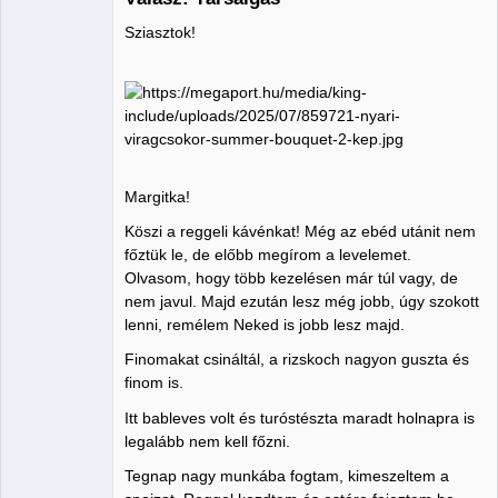
Sziasztok!
Member
Nincs itt
Margitka!
Köszi a reggeli kávénkat! Még az ebéd utánit nem
főztük le, de előbb megírom a levelemet.
Olvasom, hogy több kezelésen már túl vagy, de
nem javul. Majd ezután lesz még jobb, úgy szokott
lenni, remélem Neked is jobb lesz majd.
Finomakat csináltál, a rizskoch nagyon guszta és
finom is.
Itt bableves volt és turóstészta maradt holnapra is
legalább nem kell főzni.
Tegnap nagy munkába fogtam, kimeszeltem a