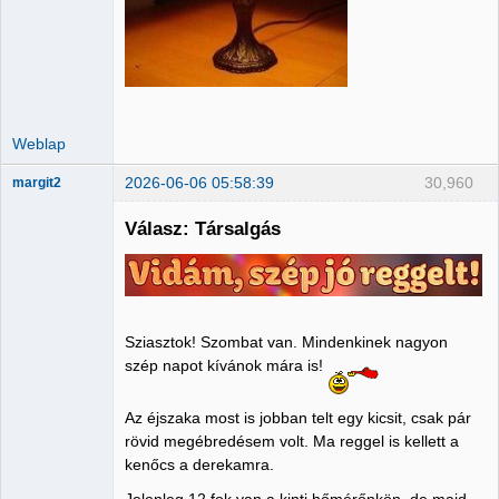
Weblap
2026-06-06 05:58:39
30,960
margit2
Válasz: Társalgás
Administrator
Nincs itt
Sziasztok! Szombat van. Mindenkinek nagyon
szép napot kívánok mára is!
Az éjszaka most is jobban telt egy kicsit, csak pár
rövid megébredésem volt. Ma reggel is kellett a
kenőcs a derekamra.