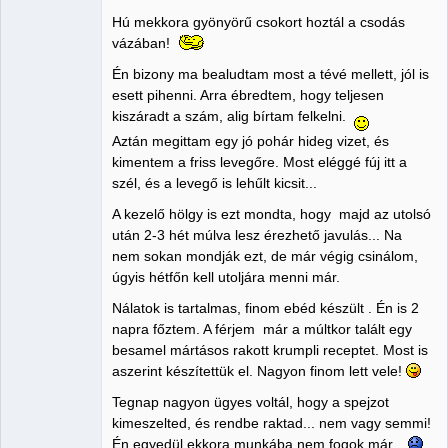
Administrator
Hú mekkora gyönyörű csokort hoztál a csodás
Nincs itt
vázában!
Én bizony ma bealudtam most a tévé mellett, jól is
esett pihenni. Arra ébredtem, hogy teljesen
kiszáradt a szám, alig bírtam felkelni.
Aztán megittam egy jó pohár hideg vizet, és
kimentem a friss levegőre. Most eléggé fúj itt a
szél, és a levegő is lehűlt kicsit...
A kezelő hölgy is ezt mondta, hogy majd az utolsó
után 2-3 hét múlva lesz érezhető javulás... Na
nem sokan mondják ezt, de már végig csinálom,
úgyis hétfőn kell utoljára menni már.
Nálatok is tartalmas, finom ebéd készült . Én is 2
napra főztem. A férjem már a múltkor talált egy
besamel mártásos rakott krumpli receptet. Most is
aszerint készítettük el. Nagyon finom lett vele!
Tegnap nagyon ügyes voltál, hogy a spejzot
kimeszelted, és rendbe raktad... nem vagy semmi!
Én egyedül ekkora munkába nem fogok már.