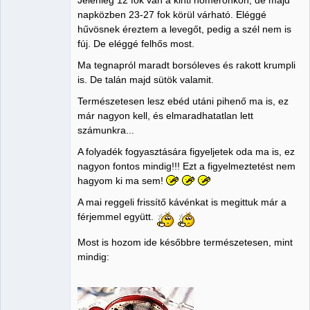
Jelenleg 12 fok van a kinti hőmérőnkön, de majd
napközben 23-27 fok körül várható. Eléggé
hűvösnek éreztem a levegőt, pedig a szél nem is
fúj. De eléggé felhős most.
Ma tegnapról maradt borsóleves és rakott krumpli
is. De talán majd sütök valamit.
Természetesen lesz ebéd utáni pihenő ma is, ez
már nagyon kell, és elmaradhatatlan lett
számunkra...
A folyadék fogyasztására figyeljetek oda ma is, ez
nagyon fontos mindig!!! Ezt a figyelmeztetést nem
hagyom ki ma sem!
A mai reggeli frissítő kávénkat is megittuk már a
férjemmel együtt.
Most is hozom ide későbbre természetesen, mint
mindig: