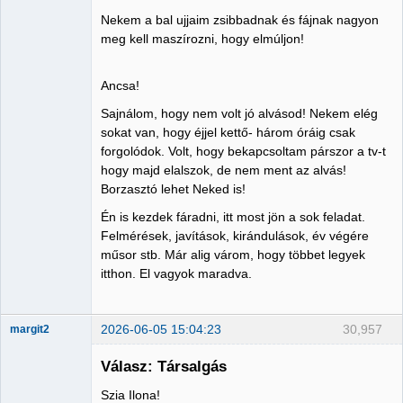
Nekem a bal ujjaim zsibbadnak és fájnak nagyon
meg kell maszírozni, hogy elmúljon!
Ancsa!
Sajnálom, hogy nem volt jó alvásod! Nekem elég
sokat van, hogy éjjel kettő- három óráig csak
forgolódok. Volt, hogy bekapcsoltam párszor a tv-t
hogy majd elalszok, de nem ment az alvás!
Borzasztó lehet Neked is!
Én is kezdek fáradni, itt most jön a sok feladat.
Felmérések, javítások, kirándulások, év végére
műsor stb. Már alig várom, hogy többet legyek
itthon. El vagyok maradva.
2026-06-05 15:04:23
30,957
margit2
Válasz: Társalgás
Szia Ilona!