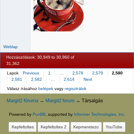
Weblap
Hozzászólások: 30,949 to 30,960 of
31,362
Lapok
Previous
1
…
2,578
2,579
2,580
2,581
2,582
…
2,614
Next
Válasz írásához
belépek
vagy
regisztrálok
Margit2 fóruma
→
Margit2 forum
→
Társalgás
Powered by
PunBB
, supported by
Informer Technologies, Inc
.