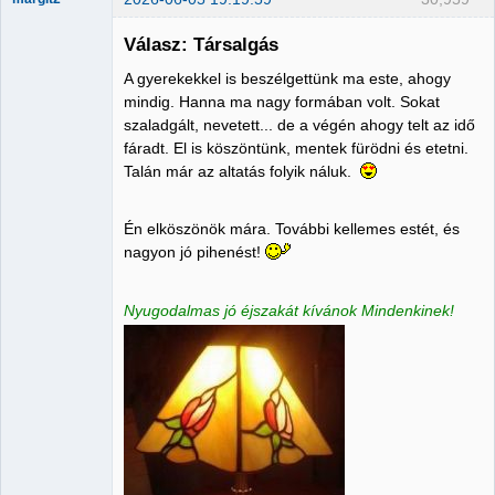
Válasz: Társalgás
A gyerekekkel is beszélgettünk ma este, ahogy
Administrator
mindig. Hanna ma nagy formában volt. Sokat
szaladgált, nevetett... de a végén ahogy telt az idő
Nincs itt
fáradt. El is köszöntünk, mentek fürödni és etetni.
Talán már az altatás folyik náluk.
Én elköszönök mára. További kellemes estét, és
nagyon jó pihenést!
Nyugodalmas jó éjszakát kívánok Mindenkinek!