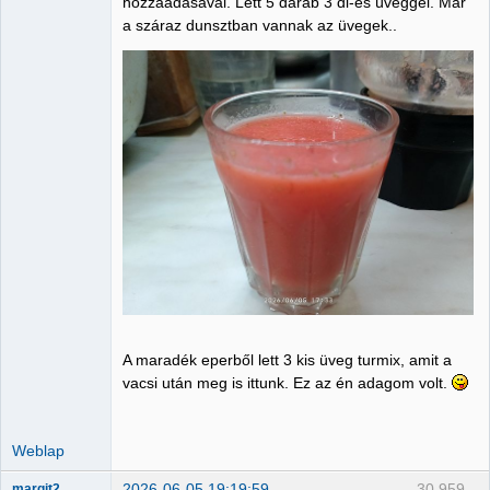
hozzáadásával. Lett 5 darab 3 dl-es üveggel. Már
a száraz dunsztban vannak az üvegek..
A maradék eperből lett 3 kis üveg turmix, amit a
vacsi után meg is ittunk. Ez az én adagom volt.
Weblap
2026-06-05 19:19:59
30,959
margit2