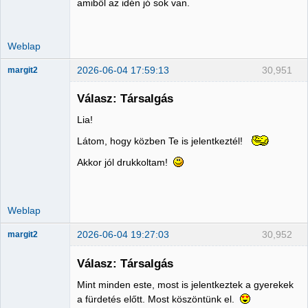
amiből az idén jó sok van.
Weblap
2026-06-04 17:59:13
30,951
margit2
Válasz: Társalgás
Lia!
Administrator
Látom, hogy közben Te is jelentkeztél!
Nincs itt
Akkor jól drukkoltam!
Weblap
2026-06-04 19:27:03
30,952
margit2
Válasz: Társalgás
Mint minden este, most is jelentkeztek a gyerekek
Administrator
a fürdetés előtt. Most köszöntünk el.