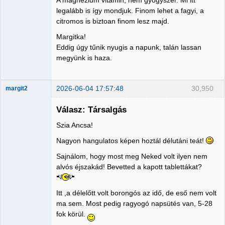
legalább is így mondjuk. Finom lehet a fagyi, a
Nincs itt
citromos is biztoan finom lesz majd.
Margitka!
Eddig úgy tűnik nyugis a napunk, talán lassan
megyünk is haza.
2026-06-04 17:57:48
30,950
margit2
Válasz: Társalgás
Szia Ancsa!
Administrator
Nagyon hangulatos képen hoztál délutáni teát!
Nincs itt
Sajnálom, hogy most meg Neked volt ilyen nem
alvós éjszakád! Bevetted a kapott tablettákat?
Itt ,a délelőtt volt borongós az idő, de eső nem volt
ma sem. Most pedig ragyogó napsütés van, 5-28
fok körül.