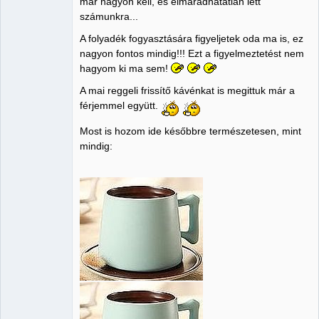
már nagyon kell, és elmaradhatatlan lett
számunkra...
A folyadék fogyasztására figyeljetek oda ma is, ez
nagyon fontos mindig!!! Ezt a figyelmeztetést nem
hagyom ki ma sem!
A mai reggeli frissítő kávénkat is megittuk már a
férjemmel együtt.
Most is hozom ide későbbre természetesen, mint
mindig: