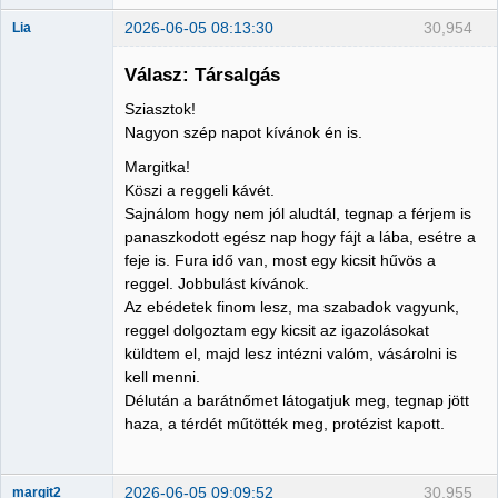
2026-06-05 08:13:30
30,954
Lia
Válasz: Társalgás
Sziasztok!
Member
Nagyon szép napot kívánok én is.
Nincs itt
Margitka!
Köszi a reggeli kávét.
Sajnálom hogy nem jól aludtál, tegnap a férjem is
panaszkodott egész nap hogy fájt a lába, esétre a
feje is. Fura idő van, most egy kicsit hűvös a
reggel. Jobbulást kívánok.
Az ebédetek finom lesz, ma szabadok vagyunk,
reggel dolgoztam egy kicsit az igazolásokat
küldtem el, majd lesz intézni valóm, vásárolni is
kell menni.
Délután a barátnőmet látogatjuk meg, tegnap jött
haza, a térdét műtötték meg, protézist kapott.
2026-06-05 09:09:52
30,955
margit2