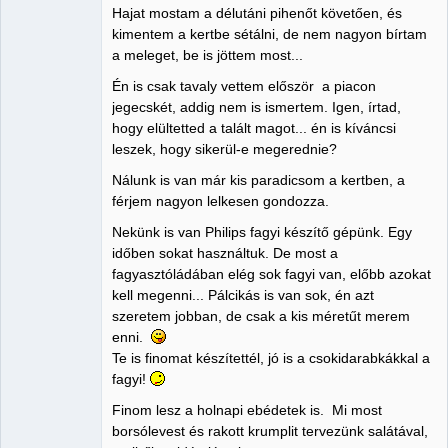
Hajat mostam a délutáni pihenőt követően, és
kimentem a kertbe sétálni, de nem nagyon bírtam
a meleget, be is jöttem most...
Én is csak tavaly vettem először a piacon
jegecskét, addig nem is ismertem. Igen, írtad,
hogy elültetted a talált magot... én is kíváncsi
leszek, hogy sikerül-e megerednie?
Nálunk is van már kis paradicsom a kertben, a
férjem nagyon lelkesen gondozza.
Nekünk is van Philips fagyi készítő gépünk. Egy
időben sokat használtuk. De most a
fagyasztóládában elég sok fagyi van, előbb azokat
kell megenni... Pálcikás is van sok, én azt
szeretem jobban, de csak a kis méretűt merem
enni.
Te is finomat készítettél, jó is a csokidarabkákkal a
fagyi!
Finom lesz a holnapi ebédetek is. Mi most
borsólevest és rakott krumplit tervezünk salátával,