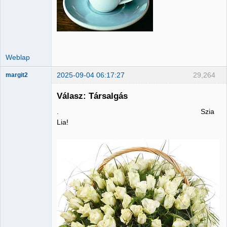
Weblap
2025-09-04 06:17:27
29,264
margit2
Válasz: Társalgás
. Szia
Administrator
Lia!
Nincs itt