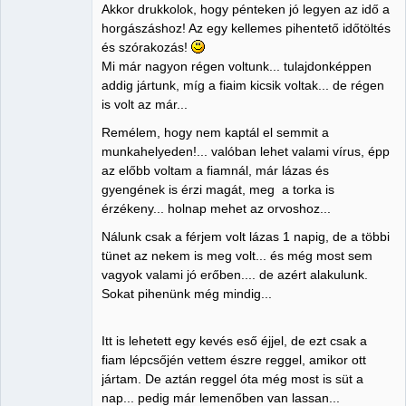
Akkor drukkolok, hogy pénteken jó legyen az idő a
Nincs itt
horgászáshoz! Az egy kellemes pihentető időtöltés
és szórakozás!
Mi már nagyon régen voltunk... tulajdonképpen
addig jártunk, míg a fiaim kicsik voltak... de régen
is volt az már...
Remélem, hogy nem kaptál el semmit a
munkahelyeden!... valóban lehet valami vírus, épp
az előbb voltam a fiamnál, már lázas és
gyengének is érzi magát, meg a torka is
érzékeny... holnap mehet az orvoshoz...
Nálunk csak a férjem volt lázas 1 napig, de a többi
tünet az nekem is meg volt... és még most sem
vagyok valami jó erőben.... de azért alakulunk.
Sokat pihenünk még mindig...
Itt is lehetett egy kevés eső éjjel, de ezt csak a
fiam lépcsőjén vettem észre reggel, amikor ott
jártam. De aztán reggel óta még most is süt a
nap... pedig már lemenőben van lassan...