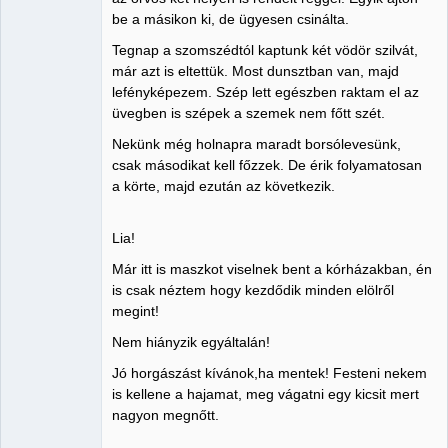
be a másikon ki, de ügyesen csinálta.
Tegnap a szomszédtól kaptunk két vödör szilvát,
már azt is eltettük. Most dunsztban van, majd
lefényképezem. Szép lett egészben raktam el az
üvegben is szépek a szemek nem főtt szét.
Nekünk még holnapra maradt borsólevesünk,
csak másodikat kell főzzek. De érik folyamatosan
a körte, majd ezután az következik.
Lia!
Már itt is maszkot viselnek bent a kórházakban, én
is csak néztem hogy kezdődik minden elölről
megint!
Nem hiányzik egyáltalán!
Jó horgászást kívánok,ha mentek! Festeni nekem
is kellene a hajamat, meg vágatni egy kicsit mert
nagyon megnőtt.