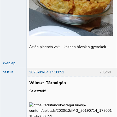
Aztán pihenés volt... közben hívtak a gyerekek....
Weblap
2025-09-04 14:03:51
29,268
sz.icus
Válasz: Társalgás
Sziasztok!
Member
Nincs itt