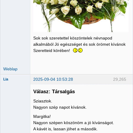
Sok sok szeretettel köszöntelek névnapod
alkalmából Jó egészséget és sok örömet kívánok
Szeretteid körében!
Weblap
2025-09-04 10:53:28
29,265
Lia
Válasz: Társalgás
Sziasztok.
Member
Nagyon szép napot kívánok.
Nincs itt
Margitka!
Nagyon szépen köszönöm a jó kívánságot.
A kávét is, lassan jöhet a második.