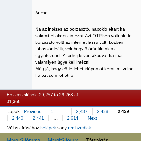
Ancsa!
Na az intézés az borzasztó, napokig eltart ha
valamit el akarsz intézni. Azt OTP.ben voltunk de
borzasztó volt! az internet lassú volt, közben
többször leállt, volt hogy 3 órát ültünk az
ügyintézőnél. A férhej ki van akadva, ha már
valamilyen ügye kell intézni!
Még jó, hogy eőtte lehet időpontot kérni, mi volna
ha ezt sem lehetne!
Hozzászólások: 29,257 to 29,268 of
31,360
Lapok
Previous
1
…
2,437
2,438
2,439
2,440
2,441
…
2,614
Next
Válasz írásához
belépek
vagy
regisztrálok
Margit2 fóruma
→
Margit2 forum
→
Társalgás