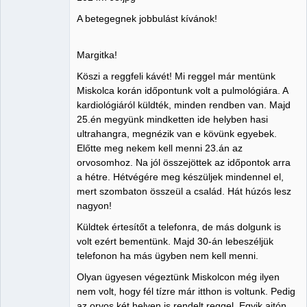
A betegegnek jobbulást kívánok!
Margitka!
Köszi a reggfeli kávét! Mi reggel már mentünk
Miskolca korán időpontunk volt a pulmológiára. A
kardiológiáról küldték, minden rendben van. Majd
25.én megyünk mindketten ide helyben hasi
ultrahangra, megnézik van e kövünk egyebek.
Előtte meg nekem kell menni 23.án az
orvosomhoz. Na jól összejöttek az időpontok arra
a hétre. Hétvégére meg készüljek mindennel el,
mert szombaton összeül a család. Hát húzós lesz
nagyon!
Küldtek értesítőt a telefonra, de más dolgunk is
volt ezért bementünk. Majd 30-án lebeszéljük
telefonon ha más ügyben nem kell menni.
Olyan ügyesen végeztünk Miskolcon még ilyen
nem volt, hogy fél tízre már itthon is voltunk. Pedig
az orvos két helyen is rendelt reggel. Egyik ajtón