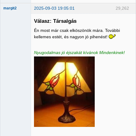
2025-09-03 19:05:01
29,262
margit2
Válasz: Társalgás
Én most már csak elköszönök mára. További
Administrator
kellemes estét, és nagyon jó pihenést!
Nincs itt
Nyugodalmas jó éjszakát kívánok Mindenkinek!