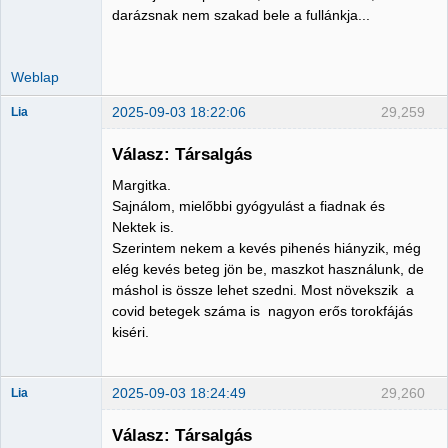
darázsnak nem szakad bele a fullánkja...
Weblap
2025-09-03 18:22:06
29,259
Lia
Válasz: Társalgás
Margitka.
Member
Sajnálom, mielőbbi gyógyulást a fiadnak és
Nektek is.
Nincs itt
Szerintem nekem a kevés pihenés hiányzik, még
elég kevés beteg jön be, maszkot használunk, de
máshol is össze lehet szedni. Most növekszik a
covid betegek száma is nagyon erős torokfájás
kiséri.
2025-09-03 18:24:49
29,260
Lia
Válasz: Társalgás