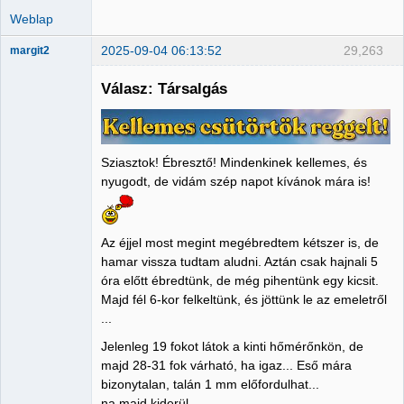
Weblap
2025-09-04 06:13:52
29,263
margit2
Válasz: Társalgás
Administrator
Nincs itt
Sziasztok! Ébresztő! Mindenkinek kellemes, és
nyugodt, de vidám szép napot kívánok mára is!
Az éjjel most megint megébredtem kétszer is, de
hamar vissza tudtam aludni. Aztán csak hajnali 5
óra előtt ébredtünk, de még pihentünk egy kicsit.
Majd fél 6-kor felkeltünk, és jöttünk le az emeletről
...
Jelenleg 19 fokot látok a kinti hőmérőnkön, de
majd 28-31 fok várható, ha igaz... Eső mára
bizonytalan, talán 1 mm előfordulhat...
na majd kiderül...