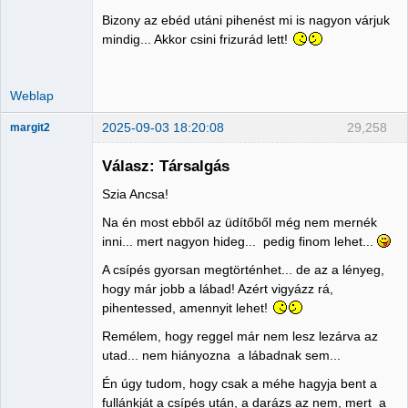
Bizony az ebéd utáni pihenést mi is nagyon várjuk
mindig... Akkor csini frizurád lett!
Weblap
2025-09-03 18:20:08
29,258
margit2
Válasz: Társalgás
Szia Ancsa!
Administrator
Na én most ebből az üdítőből még nem mernék
Nincs itt
inni... mert nagyon hideg... pedig finom lehet...
A csípés gyorsan megtörténhet... de az a lényeg,
hogy már jobb a lábad! Azért vigyázz rá,
pihentessed, amennyit lehet!
Remélem, hogy reggel már nem lesz lezárva az
utad... nem hiányozna a lábadnak sem...
Én úgy tudom, hogy csak a méhe hagyja bent a
fullánkját a csípés után, a darázs az nem, mert a