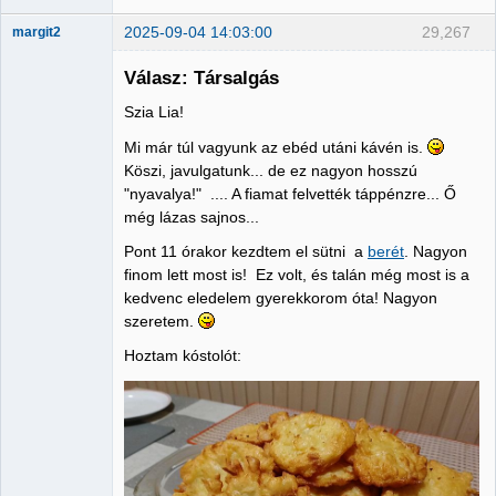
2025-09-04 14:03:00
29,267
margit2
Válasz: Társalgás
Szia Lia!
Administrator
Mi már túl vagyunk az ebéd utáni kávén is.
Nincs itt
Köszi, javulgatunk... de ez nagyon hosszú
"nyavalya!" .... A fiamat felvették táppénzre... Ő
még lázas sajnos...
Pont 11 órakor kezdtem el sütni a
berét
. Nagyon
finom lett most is! Ez volt, és talán még most is a
kedvenc eledelem gyerekkorom óta! Nagyon
szeretem.
Hoztam kóstolót: