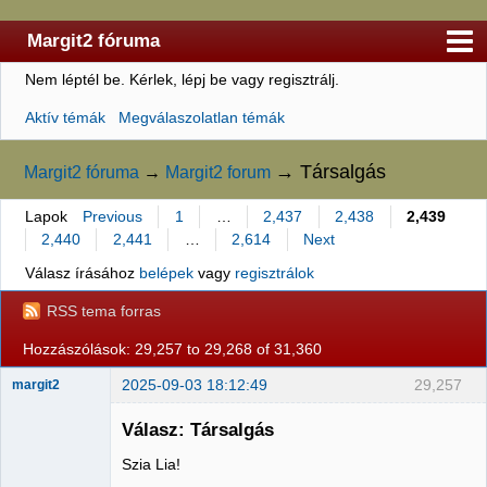
Margit2 fóruma
Nem léptél be.
Kérlek, lépj be vagy regisztrálj.
Kezdőlap
Aktív témák
Megválaszolatlan témák
Felhasználólista
Szabályzat
→
Társalgás
Margit2 fóruma
→
Margit2 forum
Keresés
Lapok
Previous
1
…
2,437
2,438
2,439
2,440
2,441
…
2,614
Next
Regisztráció
Válasz írásához
belépek
vagy
regisztrálok
Belépés
RSS tema forras
Hozzászólások: 29,257 to 29,268 of 31,360
2025-09-03 18:12:49
29,257
margit2
Válasz: Társalgás
Szia Lia!
Administrator