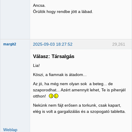
Ancsa.
Member
Örülök hogy rendbe jött a lábad.
Nincs itt
2025-09-03 18:27:52
29,261
margit2
Válasz: Társalgás
Lia!
Administrator
Köszi, a fiamnak is átadom...
Nincs itt
Az jó, ha még nem olyan sok a beteg... de
szaporodhat... Azért amennyit lehet, Te is pihenjél
otthon!
Nekünk nem fájt erősen a torkunk, csak kapart,
elég is volt a gargalizálás és a szopogató tabletta.
Weblap