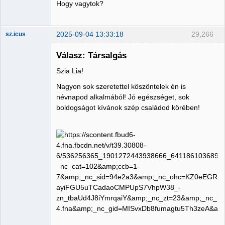
Hogy vagytok?
2025-09-04 13:33:18
29,266
sz.icus
Válasz: Társalgás
Szia Lia!
Member
Nagyon sok szeretettel köszöntelek én is
Nincs itt
névnapod alkalmából! Jó egészséget, sok
boldogságot kívánok szép családod körében!