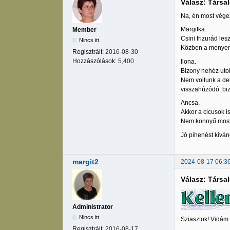
Válasz: Társa
Na, én most végezt
Margitka.
Member
Csini frizurád le
Nincs itt
Közben a menyem i
Regisztrált:
2016-08-30
Hozzászólások:
5,400
Ilona.
Bizony nehéz utol
Nem voltunk a del
visszahúzódó biz
Ancsa.
Akkor a cicusok i
Nem könnyű most
Jó pihenést kíván
margit2
2024-08-17 06:3
Válasz: Társa
Administrator
Nincs itt
Sziasztok! Vidám
Regisztrált:
2016-08-17