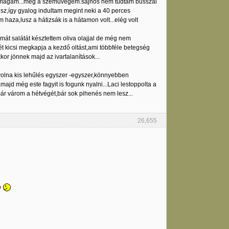
em magam...meg a szemüvegem.sajnos nem tudtam busszal
busz,így gyalog indultam megint neki a 40 perces
haza,lusz a hátizsák is a hátamon volt...elég volt
át salátát késztettem oliva olajjal de még nem
t kicsi megkapja a kezdő oltást,ami többféle betegség
or jönnek majd az ivartalanítások...
t volna kis lehűlés egyszer -egyszer,könnyebben
ajd még este fagyit is fogunk nyalni...Laci lestoppolta a
már várom a hétvégét,bár sok pihenés nem lesz...
26,655