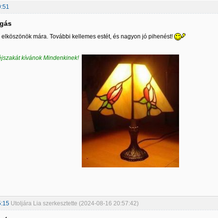
9:51
lgás
 elköszönök mára. További kellemes estét, és nagyon jó pihenést!
jszakát kívánok Mindenkinek!
5:15
Utoljára Lia szerkesztette (2024-08-16 20:57:42)