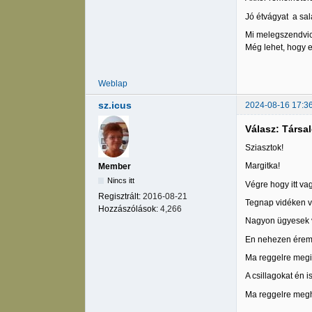
Jó étvágyat a sal
Mi melegszendvics
Még lehet, hogy e
Weblap
sz.icus
2024-08-16 17:3
Válasz: Társa
Sziasztok!
Margitka!
Member
Nincs itt
Végre hogy itt va
Regisztrált:
2016-08-21
Tegnap vidéken vo
Hozzászólások:
4,266
Nagyon ügyesek vo
En nehezen érem m
Ma reggelre megi
A csillagokat én i
Ma reggelre megh