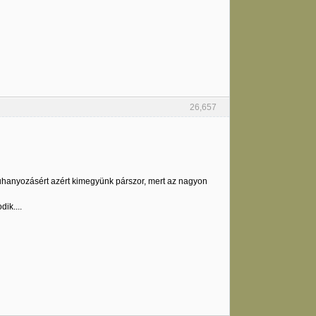
26,657
zuhanyozásért azért kimegyünk párszor, mert az nagyon
ik....