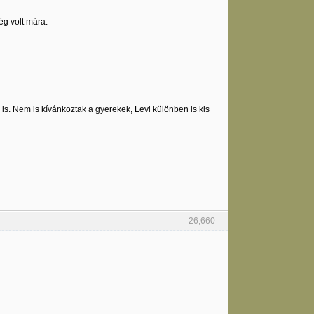
ég volt mára.
 is. Nem is kívánkoztak a gyerekek, Levi különben is kis
26,660