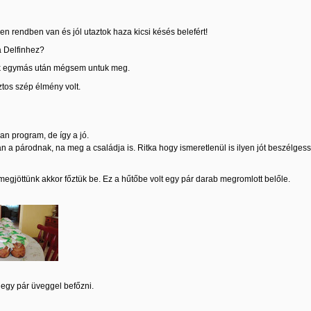
n rendben van és jól utaztok haza kicsi késés belefért!
a Delfinhez?
nk egymás után mégsem untuk meg.
tos szép élmény volt.
an program, de így a jó.
n a párodnak, na meg a családja is. Ritka hogy ismeretlenül is ilyen jót beszélgess
 megjöttünk akkor főztük be. Ez a hűtőbe volt egy pár darab megromlott belőle.
lt egy pár üveggel befőzni.