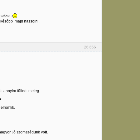
etekkel.
sz később majd nassolni.
26,656
t annyira fülledt meleg.
p.
elromlik.
.
nagyon jó szomszédunk volt.