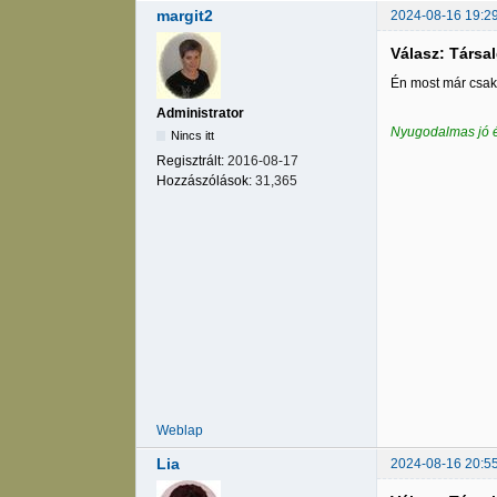
margit2
2024-08-16 19:2
Válasz: Társa
Én most már csak
Administrator
Nyugodalmas jó é
Nincs itt
Regisztrált:
2016-08-17
Hozzászólások:
31,365
Weblap
Lia
2024-08-16 20:5