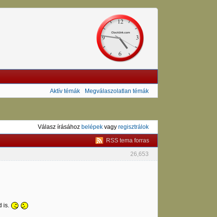
Aktív témák
Megválaszolatlan témák
Válasz írásához
belépek
vagy
regisztrálok
RSS tema forras
26,653
 is.