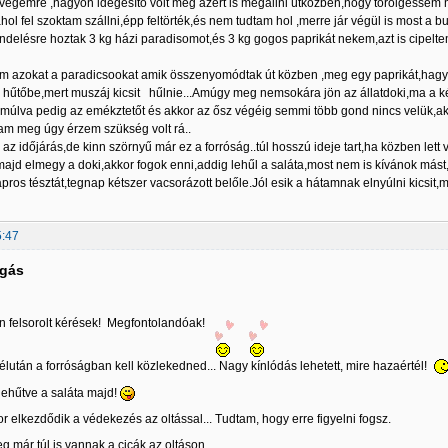
üvegemre ,nagyon idegesítő volt még azért is megállni útközben,hogy törölgess
ahol fel szoktam szállni,épp feltörték,és nem tudtam hol ,merre jár végül is most a 
ndelésre hoztak 3 kg házi paradisomot,és 3 kg gogos paprikát nekem,azt is cipeltem 
am azokat a paradicsookat amik összenyomódtak út közben ,meg egy paprikát,hagym
hűtőbe,mert muszáj kicsit hűlnie...Amúgy meg nemsokára jön az állatdoki,ma a ké
 múlva pedig az emékztetőt és akkor az ősz végéig semmi több gond nincs velük,akk
tam meg úgy érzem szükség volt rá..
az időjárás,de kinn szörnyű már ez a forróság..túl hosszú ideje tart,ha közben let
majd elmegy a doki,akkor fogok enni,addig lehűl a saláta,most nem is kívánok mást,m
pros tésztát,tegnap kétszer vacsorázott belőle.Jól esik a hátamnak elnyúlni kicsit,
5:47
lgás
n felsorolt kérések! Megfontolandóak!
lután a forróságban kell közlekedned... Nagy kínlódás lehetett, mire hazaértél!
 lehűtve a saláta majd!
r elkezdődik a védekezés az oltással... Tudtam, hogy erre figyelni fogsz.
g már túl is vannak a cicák az oltáson...