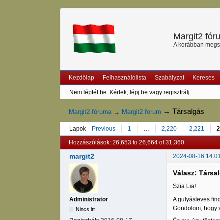
Margit2 fó
A korábban megszű
Kezdőlap
Felhasználólista
Szabályzat
Keresés
Nem léptél be.
Kérlek, lépj be vagy regisztrálj.
→
Társalgás
Margit2 fóruma
→
Margit2 forum
Lapok
Previous
1
…
2,220
2,221
2
Hozzászólások: 26,653 to 26,664 of 31,360
margit2
2024-08-16 14:0
Válasz: Társa
Szia Lia!
A gulyásleves fin
Administrator
Gondolom, hogy v
Nincs itt