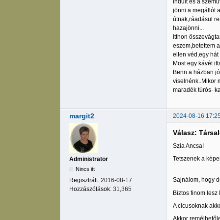
indult és a szem
jönni a megállót 
útnak,ráadásul re
hazajönni...
Itthon összevágt
eszem,betettem a 
ellen véd,egy hát
Most egy kávét it
Benn a házban jó 
viselnénk..Mikor 
maradék túrós- ka
margit2
2024-08-16 17:2
Válasz: Társa
Szia Ancsa!
Tetszenek a képe
Administrator
Nincs itt
Sajnálom, hogy dé
Regisztrált:
2016-08-17
Hozzászólások:
31,365
Biztos finom lesz
A cicusoknak akko
Akkor remélhetőle