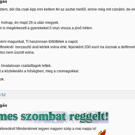
lgás
em, dél óta csak épp inni keltem fel az asztal mellől, lenne még mit csinálni, de el
sz holnap, én majd 26-a után megyek.
s megérkezett a gyerekeket ő viszi vissza a jövő héten.
érni magunkat, Ti hasznosan töltöttétek a napot.
fineknél borzasztó árat kértek volna érte, fejenként 200 euró ha úsznak a delfinnel
tos nem úszott volna.
s hivatalosan családtagok lettek.
 a közlekedés a hőségben, meg a csomagokkal.
ok.
6:52
lgás
 ébredést! Mindenkinek legyen nagyon szép a mai napja is!