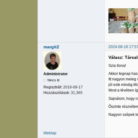
margit2
2024-08-16 17:5
Válasz: Társa
Szia Ilona!
Akkor tegnap hasz
Administrator
Itt nagyon meleg 
Nincs itt
jól esik mindig.M
Regisztrált:
2016-08-17
Most a tévében íg
Hozzászólások:
31,365
Sajnálom, hogy ro
Őszinte részvéte
Nagyon szépek le
Weblap