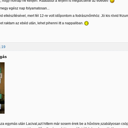
, hogy holnap ne kelljen. Ráadásul a férjem is megdicsérte az ebédet!
 megy egész nap folyamatosan...
d elkészítésével, mert fél 12-re volt időpontom a fodrásznőmhöz. Jó kis rövid frizu
t raktam az ebéd után, lehet pihenni itt a nappaliban.
1:19
lgás
za egymás után Lacival,azt hittem már sosem érek be a hűvösre,szabályosan csöpö