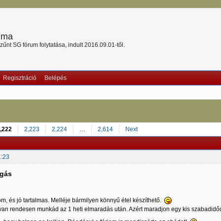
ruma
nt SG fórum folytatása, indult 2016.09.01-től.
Regisztráció
Belépés
,222
2,223
2,224
…
2,614
Next
1:23
lgás
om, és jó tartalmas. Melléje bármilyen könnyű étel készíthető.
an rendesen munkád az 1 heti elmaradás után. Azért maradjon egy kis szabadidőd