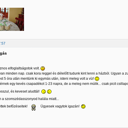
7:57
lgás
nos elfoglaltságotok volt.
van minden nap. csak kora reggel és délelőtt tudunk kint lenni a házból. Ugyan a 
ost 5 óra után mentünk ki egymás után, isteni meleg volt a víz!
érnek egy kevés csapadékot 1-23 napra, de a meleg nem múlik... csak picit csillapod
sszul, és keveset aludtál!
m a szomszédasszonyod halála miatt...
ttek befőzéseitek!
Ügyesek vagytok igazán!