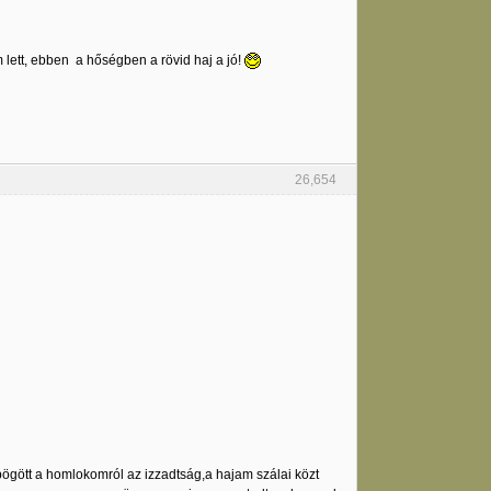
m lett, ebben a hőségben a rövid haj a jó!
26,654
gött a homlokomról az izzadtság,a hajam szálai közt