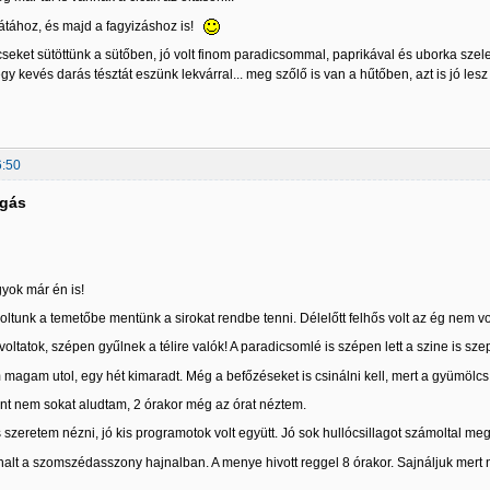
átához, és majd a fagyizáshoz is!
eket sütöttünk a sütőben, jó volt finom paradicsommal, paprikával és uborka szel
gy kevés darás tésztát eszünk lekvárral... meg szőlő is van a hűtőben, azt is jó le
6:50
lgás
gyok már én is!
ltunk a temetőbe mentünk a sirokat rendbe tenni. Délelőtt felhős volt az ég nem vol
ltatok, szépen gyűlnek a télire valók! A paradicsomlé is szépen lett a szine is sze
agam utol, egy hét kimaradt. Még a befőzéseket is csinálni kell, mert a gyümölcs 
nt nem sokat aludtam, 2 órakor még az órat néztem.
s szeretem nézni, jó kis programotok volt együtt. Jó sok hullócsillagot számoltal meg
alt a szomszédasszony hajnalban. A menye hivott reggel 8 órakor. Sajnáljuk mert 