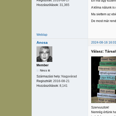
Regisztrált:
2016-08-17
Én ma úgy főztem
Hozzászólások:
31,365
A klíma nálunk is
Ma siettem az ebé
De most már rende
Weblap
Ancsa
2024-08-16 16:0
Válasz: Társa
Member
Nincs itt
Származási hely:
Nagyvárad
Regisztrált:
2016-08-21
Hozzászólások:
8,141
Szervusztok!
Nemrég értünk ha