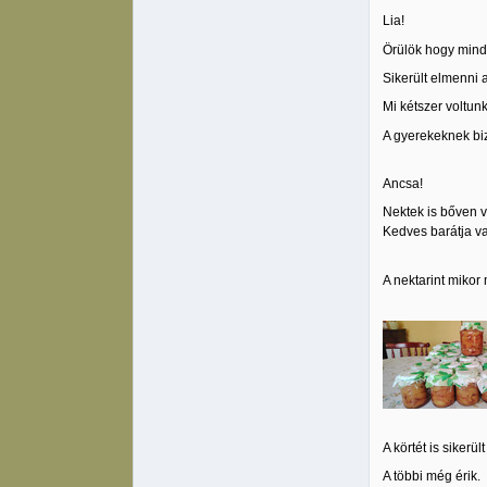
Lia!
Örülök hogy minde
Sikerült elmenni 
Mi kétszer voltu
A gyerekeknek biz
Ancsa!
Nektek is bőven v
Kedves barátja va
A nektarint mikor
A körtét is sikerü
A többi még érik.