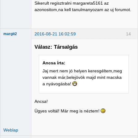
Sikerult regisztralni margareta5161 az
Nincs itt
azonositom,na kell tanulmanyozam az uj forumot.
2016-08-21 16:02:59
14
margit2
Válasz: Társalgás
Administrator
Ancsa írta:
Nincs itt
Jaj mert nem jó helyen keresgéltem,meg
vannak már,belejövök majd mint macska
a nyávogásba!
Ancsa!
Ügyes voltál! Már meg is néztem!
Weblap