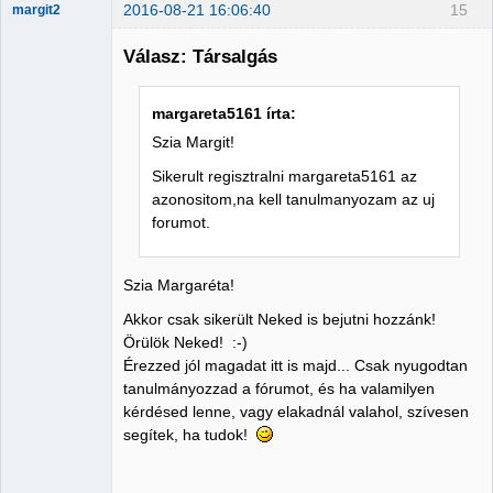
2016-08-21 16:06:40
15
margit2
Válasz: Társalgás
Administrator
margareta5161 írta:
Nincs itt
Szia Margit!
Sikerult regisztralni margareta5161 az
azonositom,na kell tanulmanyozam az uj
forumot.
Szia Margaréta!
Akkor csak sikerült Neked is bejutni hozzánk!
Örülök Neked! :-)
Érezzed jól magadat itt is majd... Csak nyugodtan
tanulmányozzad a fórumot, és ha valamilyen
kérdésed lenne, vagy elakadnál valahol, szívesen
segítek, ha tudok!