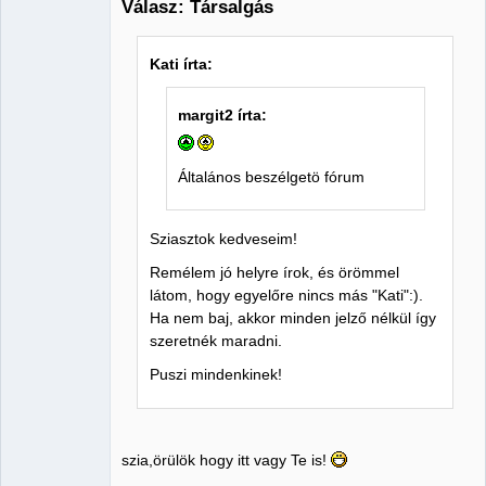
Válasz: Társalgás
Member
Kati írta:
Nincs itt
margit2 írta:
Általános beszélgetö fórum
Sziasztok kedveseim!
Remélem jó helyre írok, és örömmel
látom, hogy egyelőre nincs más "Kati":).
Ha nem baj, akkor minden jelző nélkül így
szeretnék maradni.
Puszi mindenkinek!
szia,örülök hogy itt vagy Te is!