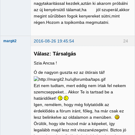
nagytakaritással kezdek,aztán ki akarom próbálni
az új kenyérsütő tálamat,ha jól szuperál,akkor
megint sűrűbben fogok kenyereket sütni,mint
régen.Hozom a topikomba megmutatni.
2016-08-26 19:45:54
24
margit2
Válasz: Társalgás
Szia Ancsa !
Administrator
Ó de nagyon guszta ez az ötórais tál!
Nincs itt
Ezt nem tudtam, mert eddig nem írtak fel nekem
szemcseppeket... Akkor Te is tartsad be a
határidőket!
Igen, remélem, hogy még folytatódik az
érdeklődés a fórum iránt, főleg, ha már csak ez
lesz belinkelve az oldalamon a menüben.
Örülök, hogy ide hozod már a képeket, így
legalább majd lesz mit visszanézegetni. Biztos jó