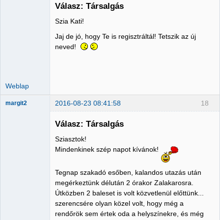
Válasz: Társalgás
Szia Kati!
Administrator
Jaj de jó, hogy Te is regisztráltál! Tetszik az új
Nincs itt
neved!
Weblap
2016-08-23 08:41:58
18
margit2
Válasz: Társalgás
Sziasztok!
Administrator
Mindenkinek szép napot kívánok!
Nincs itt
Tegnap szakadó esőben, kalandos utazás után
megérkeztünk délután 2 órakor Zalakarosra.
Útközben 2 baleset is volt közvetlenül előttünk...
szerencsére olyan közel volt, hogy még a
rendőrök sem értek oda a helyszínekre, és még