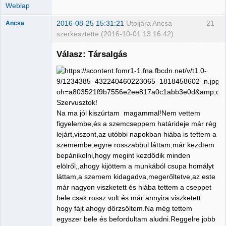
Weblap
2016-08-25 15:31:21
Utoljára Ancsa
21
Ancsa
szerkesztette (2016-10-01 13:16:42)
Válasz: Társalgás
Member
Nincs itt
Szervusztok!
Na ma jól kiszúrtam magammal!Nem vettem
figyelembe,és a szemcseppem határideje már rég
lejárt,viszont,az utóbbi napokban hiába is tettem a
szemembe,egyre rosszabbul láttam,már kezdtem
bepánikolni,hogy megint kezdődik minden
elölről,,ahogy kijöttem a munkából csupa homályt
láttam,a szemem kidagadva,megerőltetve,az este
már nagyon viszketett és hiába tettem a cseppet
bele csak rossz volt és már annyira viszketett
hogy fájt ahogy dörzsöltem.Na még tettem
egyszer bele és befordultam aludni.Reggelre jobb