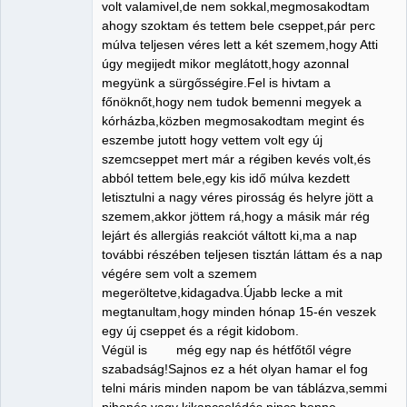
volt valamivel,de nem sokkal,megmosakodtam
ahogy szoktam és tettem bele cseppet,pár perc
múlva teljesen véres lett a két szemem,hogy Atti
úgy megijedt mikor meglátott,hogy azonnal
megyünk a sürgősségire.Fel is hivtam a
főnöknőt,hogy nem tudok bemenni megyek a
kórházba,közben megmosakodtam megint és
eszembe jutott hogy vettem volt egy új
szemcseppet mert már a régiben kevés volt,és
abból tettem bele,egy kis idő múlva kezdett
letisztulni a nagy véres pirosság és helyre jött a
szemem,akkor jöttem rá,hogy a másik már rég
lejárt és allergiás reakciót váltott ki,ma a nap
további részében teljesen tisztán láttam és a nap
végére sem volt a szemem
megeröltetve,kidagadva.Újabb lecke a mit
megtanultam,hogy minden hónap 15-én veszek
egy új cseppet és a régit kidobom.
Végül is még egy nap és hétfőtől végre
szabadság!Sajnos ez a hét olyan hamar el fog
telni máris minden napom be van táblázva,semmi