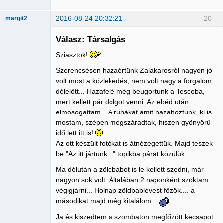
2016-08-24 20:32:21
20
margit2
Válasz: Társalgás
Sziasztok!
Administrator
Szerencsésen hazaértünk Zalakarosról nagyon jó
Nincs itt
volt most a közlekedés, nem volt nagy a forgalom
délelőtt... Hazafelé még beugortunk a Tescoba,
mert kellett pár dolgot venni. Az ebéd után
elmosogattam... A ruhákat amit hazahoztunk, ki is
mostam, szépen megszáradtak, hiszen gyönyörű
idő lett itt is!
Az ott készült fotókat is átnézegettük. Majd teszek
be "Az itt jártunk..." topikba párat közülük...
Ma délután a zöldbabot is le kellett szedni, már
nagyon sok volt. Általában 2 naponként szoktam
végigjárni... Holnap zöldbablevest főzök.... a
másodikat majd még kitalálom...
Ja és kiszedtem a szombaton megfőzött kecsapot