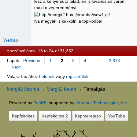
lesz a kenyérsütő tálad, én is kíváncsian várom
majd a végeredményt!
Na megyek is kukkolni a topikodba!
Weblap
Hozzászólások: 13 to 24 of 31,352
Lapok
Previous
1
2
3
4
…
2,613
Next
Válasz írásához
belépek
vagy
regisztrálok
Margit2 fóruma
→
Margit2 forum
→
Társalgás
Powered by
PunBB
, supported by
Informer Technologies, Inc
.