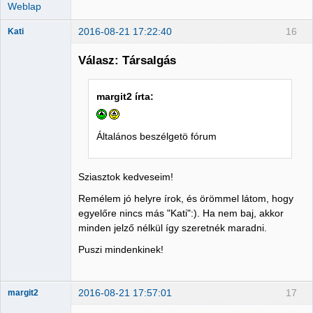
Weblap
2016-08-21 17:22:40
16
Kati
Member
Válasz: Társalgás
Nincs itt
margit2 írta:
Általános beszélgetö fórum
Sziasztok kedveseim!
Remélem jó helyre írok, és örömmel látom, hogy
egyelőre nincs más "Kati":). Ha nem baj, akkor
minden jelző nélkül így szeretnék maradni.
Puszi mindenkinek!
2016-08-21 17:57:01
17
margit2