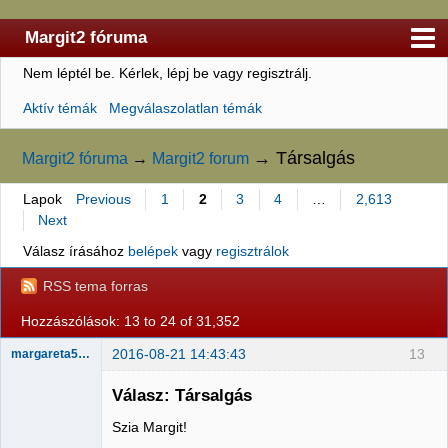
Margit2 fóruma
Nem léptél be.
Kérlek, lépj be vagy regisztrálj.
Kezdőlap
Aktív témák
Megválaszolatlan témák
Felhasználólista
Szabályzat
→
Társalgás
Margit2 fóruma
→
Margit2 forum
Keresés
Lapok
Previous
1
2
3
4
…
2,613
Next
Regisztráció
Válasz írásához
belépek
vagy
regisztrálok
Belépés
RSS tema forras
Hozzászólások: 13 to 24 of 31,352
2016-08-21 14:43:43
13
margareta5161
Válasz: Társalgás
Szia Margit!
Member