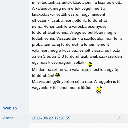
mi el tudtunk az autók között jönni a lezárás előtt...
A kalandok még nem értek véget, mert a
kirakodáskor vettük észre, hogy mindent
elhoztunk, csak amiért jöttünk, fürdőruhát
nem...Rohantunk le a városba esernyővel
fürdőruhákat venni... A legelső butikban meg is
tudtuk venni. Visszaértünk a szállodába, már fel is
próbáltam az új fürdőrucit, a férjem lement
valamiért még a kocsiba...és jött vissza, és hozta
az én 3 és az Ő 3 fürdőruháját, amik szakszerűen
egy másik csomagban voltak...
Minden rosszban van valami jó, most lett egy új
fürdőruhám!
Ma viszont gyönyörűen süt a nap. A reggelin is túl
vagyunk, 9-től lehet menni fürödni!
Weblap
2016-08-23 17:10:55
19
Ancsa