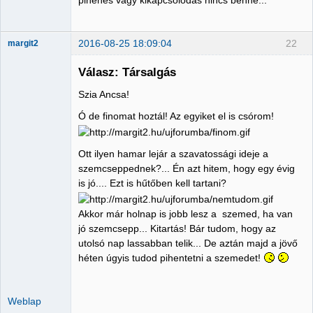
pihenés vagy kikapcsolódás nincs benne...
2016-08-25 18:09:04
22
margit2
Válasz: Társalgás
Szia Ancsa!
Administrator
Ó de finomat hoztál! Az egyiket el is csórom!
Nincs itt
Ott ilyen hamar lejár a szavatossági ideje a
szemcseppednek?... Én azt hitem, hogy egy évig
is jó.... Ezt is hűtőben kell tartani?
Akkor már holnap is jobb lesz a szemed, ha van
jó szemcsepp... Kitartás! Bár tudom, hogy az
utolsó nap lassabban telik... De aztán majd a jövő
héten úgyis tudod pihentetni a szemedet!
Weblap