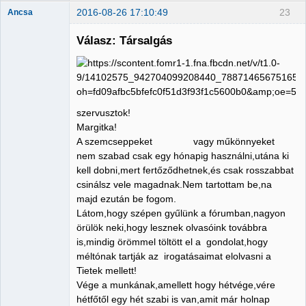
2016-08-26 17:10:49
23
Ancsa
Válasz: Társalgás
Member
Nincs itt
szervusztok!
Margitka!
A szemcseppeket vagy műkönnyeket
nem szabad csak egy hónapig használni,utána ki
kell dobni,mert fertőződhetnek,és csak rosszabbat
csinálsz vele magadnak.Nem tartottam be,na
majd ezután be fogom.
Látom,hogy szépen gyűlünk a fórumban,nagyon
örülök neki,hogy lesznek olvasóink továbbra
is,mindig örömmel töltött el a gondolat,hogy
méltónak tartják az irogatásaimat elolvasni a
Tietek mellett!
Vége a munkának,amellett hogy hétvége,vére
hétfőtől egy hét szabi is van,amit már holnap