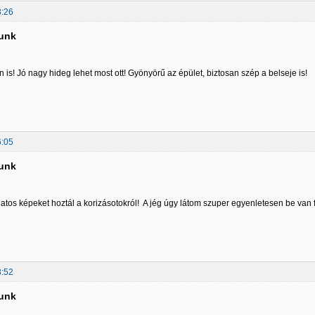
3:26
tunk
 is! Jó nagy hideg lehet most ott! Gyönyörű az épület, biztosan szép a belseje is!
6:05
tunk
tos képeket hoztál a korizásotokról! A jég úgy látom szuper egyenletesen be van 
8:52
tunk