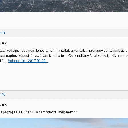
0:31
tunk
zankodtam, hogy nem lehet rámenni a patakra korival... Ezért úgy döntöttünk átnéz
gnapi naphoz képest, úgyszólván kihalt a tó.... Csak néhány fiatal volt ott, akik a par
ettük:
Velencei tó - 2017.01.09...
8:46
tunk
a jégzajlás a Dunán!... a fiam fotózta még hétfőn: