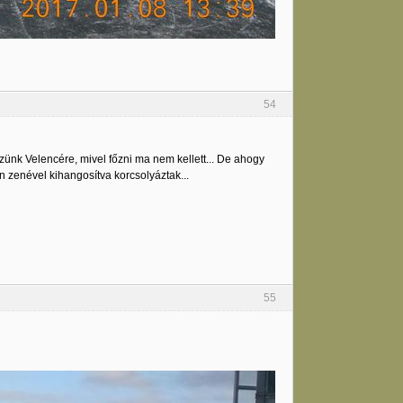
54
ünk Velencére, mivel főzni ma nem kellett... De ahogy
ton zenével kihangosítva korcsolyáztak...
55