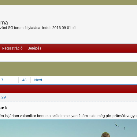
ruma
nt SG fórum folytatása, indult 2016.09.01-től.
Regisztráció
Belépés
7
…
48
Next
2:29
tunk
,én is jártam valamikor benne a szüleimmel,van fotóm is de még pici prücsök vagyok 