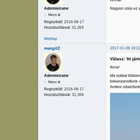
Ancsa!
Nagyon szép ez a
Administrator
Nincs itt
Regisztrált:
2016-08-17
Hozzászólások:
31,369
Weblap
margit2
2017-01-08 19:2
Válasz: Itt jár
Ilona!
Ma sokkal többen 
Administrator
bekanyarodtunk, é
Nincs itt
Amikor odaértünk 
Regisztrált:
2016-08-17
Hozzászólások:
31,369