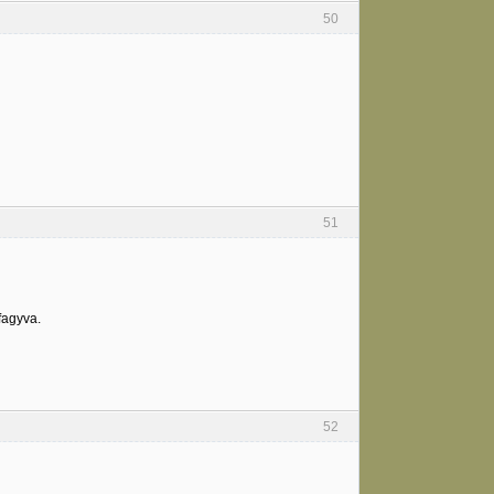
50
51
fagyva.
52