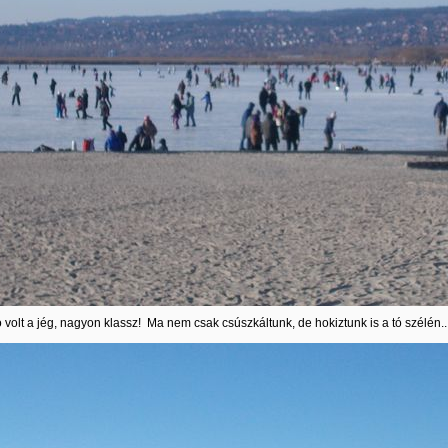
 volt a jég, nagyon klassz! Ma nem csak csúszkáltunk, de hokiztunk is a tó szélén..