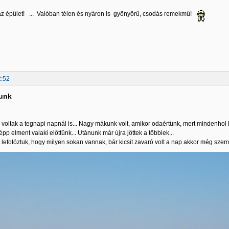
z épület! ... Valóban télen és nyáron is gyönyörű, csodás remekmű!
2:52
tunk
voltak a tegnapi napnál is... Nagy mákunk volt, amikor odaértünk, mert mindenhol 
pp elment valaki előttünk... Utánunk már újra jöttek a többiek...
lefotóztuk, hogy milyen sokan vannak, bár kicsit zavaró volt a nap akkor még szemben