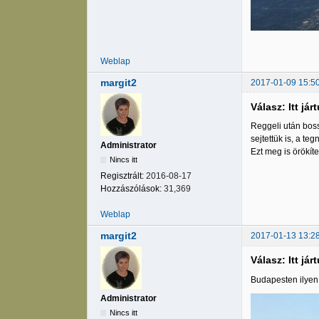
Weblap
margit2
2017-01-09 15:5
Válasz: Itt jár
Reggeli után boss
sejtettük is, a te
Administrator
Ezt meg is örökít
Nincs itt
Regisztrált:
2016-08-17
Hozzászólások:
31,369
Weblap
margit2
2017-01-13 13:2
Válasz: Itt jár
Budapesten ilyen 
Administrator
Nincs itt