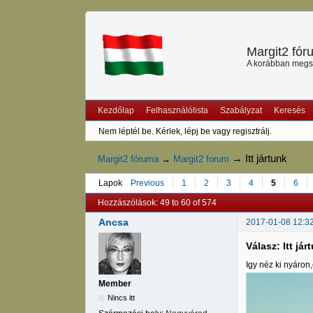
Margit2 fó
A korábban megszű
Kezdőlap
Felhasználólista
Szabályzat
Keresés
Nem léptél be.
Kérlek, lépj be vagy regisztrálj.
→
Itt jártunk
Margit2 fóruma
→
Margit2 forum
Lapok
Previous
1
2
3
4
5
6
Hozzászólások: 49 to 60 of 574
Ancsa
2017-01-08 12:3
Válasz: Itt jár
Igy néz ki nyáron
Member
Nincs itt