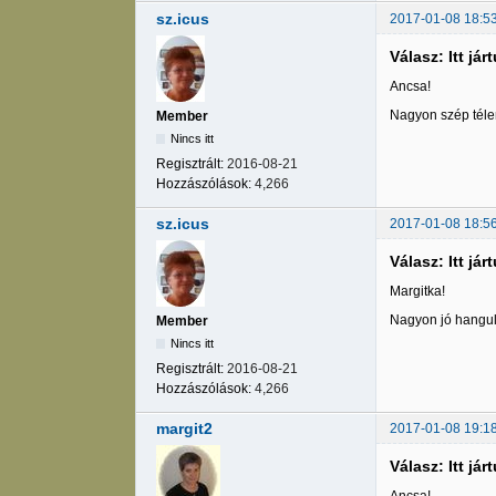
sz.icus
2017-01-08 18:5
Válasz: Itt jár
Ancsa!
Nagyon szép télen
Member
Nincs itt
Regisztrált:
2016-08-21
Hozzászólások:
4,266
sz.icus
2017-01-08 18:5
Válasz: Itt jár
Margitka!
Nagyon jó hangula
Member
Nincs itt
Regisztrált:
2016-08-21
Hozzászólások:
4,266
margit2
2017-01-08 19:1
Válasz: Itt jár