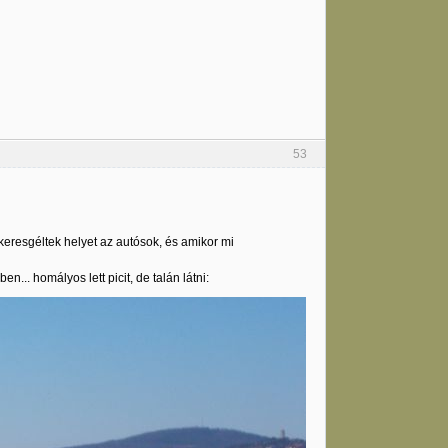
53
keresgéltek helyet az autósok, és amikor mi
... homályos lett picit, de talán látni: