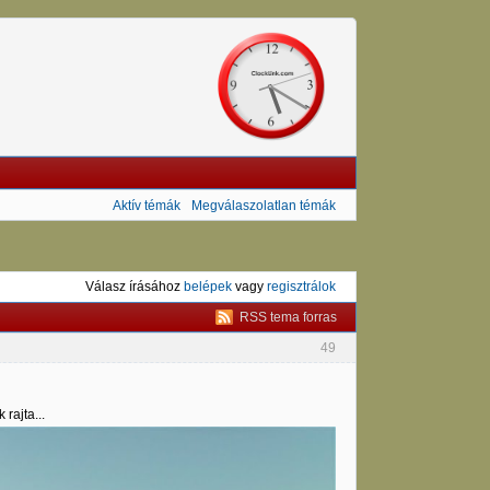
Aktív témák
Megválaszolatlan témák
Válasz írásához
belépek
vagy
regisztrálok
RSS tema forras
49
rajta...